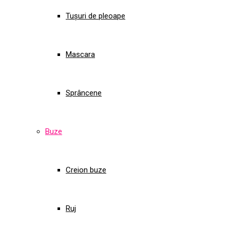
Tușuri de pleoape
Mascara
Sprâncene
Buze
Creion buze
Ruj