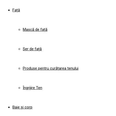
Față
Mască de față
Ser de față
Produse pentru curățarea tenului
Îngrijire Ten
Baie și corp