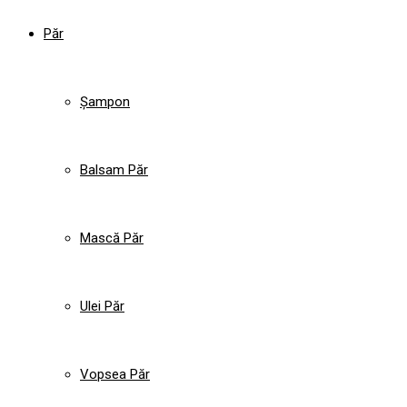
Păr
Șampon
Balsam Păr
Mască Păr
Ulei Păr
Vopsea Păr