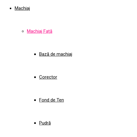
Machiaj
Machiaj Față
Bază de machiaj
Corector
Fond de Ten
Pudră