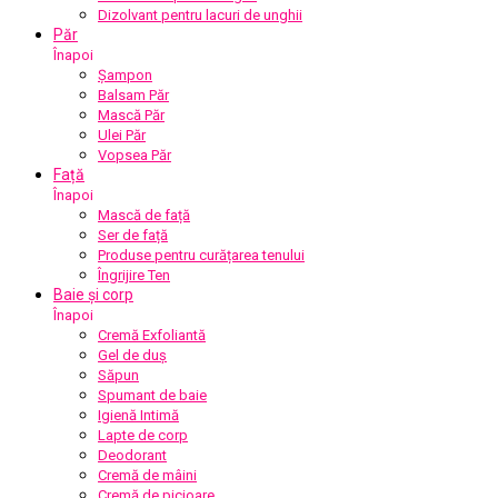
Dizolvant pentru lacuri de unghii
Păr
Înapoi
Șampon
Balsam Păr
Mască Păr
Ulei Păr
Vopsea Păr
Față
Înapoi
Mască de față
Ser de față
Produse pentru curățarea tenului
Îngrijire Ten
Baie și corp
Înapoi
Cremă Exfoliantă
Gel de duș
Săpun
Spumant de baie
Igienă Intimă
Lapte de corp
Deodorant
Cremă de mâini
Cremă de picioare