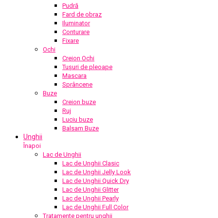
Pudră
Fard de obraz
Iluminator
Conturare
Fixare
Ochi
Creion Ochi
Tușuri de pleoape
Mascara
Sprâncene
Buze
Creion buze
Ruj
Luciu buze
Balsam Buze
Unghii
Înapoi
Lac de Unghii
Lac de Unghii Clasic
Lac de Unghii Jelly Look
Lac de Unghii Quick Dry
Lac de Unghii Glitter
Lac de Unghii Pearly
Lac de Unghii Full Color
Tratamente pentru unghii