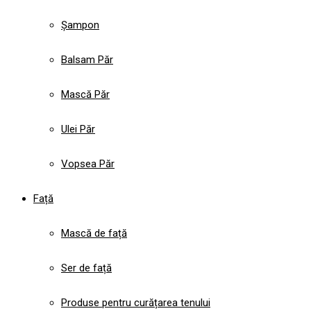
Șampon
Balsam Păr
Mască Păr
Ulei Păr
Vopsea Păr
Față
Mască de față
Ser de față
Produse pentru curățarea tenului