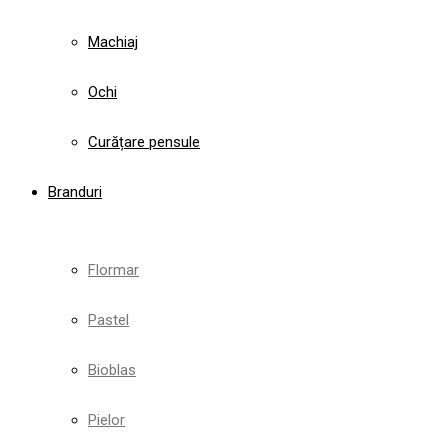
Machiaj
Ochi
Curățare pensule
Branduri
Flormar
Pastel
Bioblas
Pielor