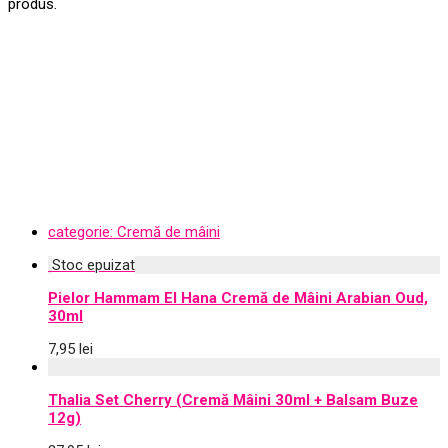
produs.
categorie:
Cremă de mâini
Pielor Hammam El Hana Cremă de Mâini Arabian Oud,
30ml
7,95
lei
Thalia Set Cherry (Cremă Mâini 30ml + Balsam Buze
12g)