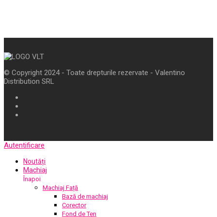
© Copyright 2024 - Toate drepturile rezervate - Valentino
Distribution SRL
Autentificare
Noutăți
Machiaj
Înapoi
Machiaj Față
Bază de machiaj
Corector
Fond de Ten