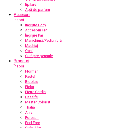
Epilare
Apă de parfum
Accesorii
Înapoi
Îngrijire Corp
Accesorii Ten
Îngrijire Păr
Manichiură/Pedichiură
Machiaj
Ochi
Curățare pensule
Branduri
Înapoi
Flormar
Pastel
Bioblas
Pielor
Pierre Cardin
Casalfe
Master Colorist
Thalia
Anian
Foresan
Feel Free
Cielo Alto