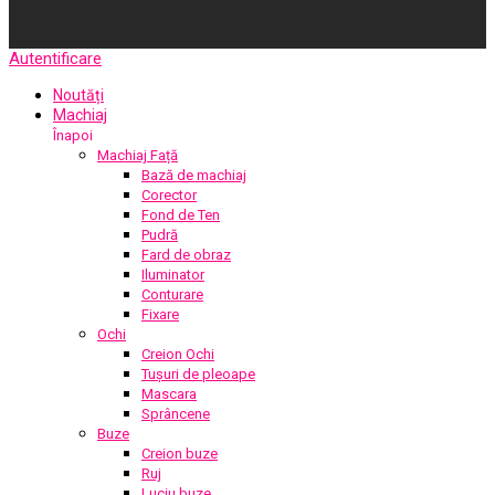
Autentificare
Noutăți
Machiaj
Înapoi
Machiaj Față
Bază de machiaj
Corector
Fond de Ten
Pudră
Fard de obraz
Iluminator
Conturare
Fixare
Ochi
Creion Ochi
Tușuri de pleoape
Mascara
Sprâncene
Buze
Creion buze
Ruj
Luciu buze