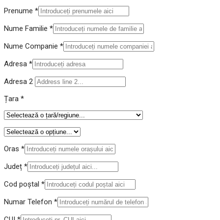
Prenume
*
Nume Familie
*
Nume Companie
*
Adresa
*
Adresa 2
Țara
*
Oras
*
Județ
*
Cod poștal
*
Numar Telefon
*
CUI
*