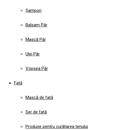
Șampon
Balsam Păr
Mască Păr
Ulei Păr
Vopsea Păr
Față
Mască de față
Ser de față
Produse pentru curățarea tenului