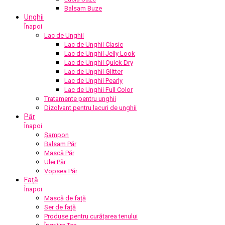
Balsam Buze
Unghii
Înapoi
Lac de Unghii
Lac de Unghii Clasic
Lac de Unghii Jelly Look
Lac de Unghii Quick Dry
Lac de Unghii Glitter
Lac de Unghii Pearly
Lac de Unghii Full Color
Tratamente pentru unghii
Dizolvant pentru lacuri de unghii
Păr
Înapoi
Șampon
Balsam Păr
Mască Păr
Ulei Păr
Vopsea Păr
Față
Înapoi
Mască de față
Ser de față
Produse pentru curățarea tenului