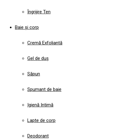
Îngrijire Ten
Baie și corp
Cremă Exfoliantă
Gel de duș
Săpun
Spumant de baie
Igienă Intimă
Lapte de corp
Deodorant