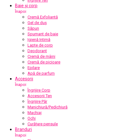
Îngrijire Ten
Baie și corp
Înapoi
Cremă Exfoliantă
Gel de duș
Săpun
Spumant de baie
Igienă Intimă
Lapte de corp
Deodorant
Cremă de mâini
Cremă de picioare
Epilare
Apă de parfum
Accesorii
Înapoi
Îngrijire Corp
Accesorii Ten
Îngrijire Păr
Manichiură/Pedichiură
Machiaj
Ochi
Curățare pensule
Branduri
Înapoi