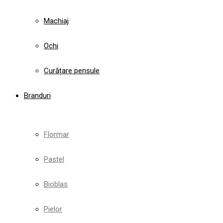
Machiaj
Ochi
Curățare pensule
Branduri
Flormar
Pastel
Bioblas
Pielor