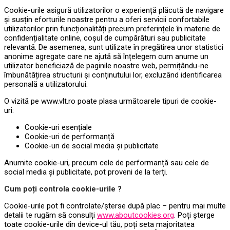
Cookie-urile asigură utilizatorilor o experiență plăcută de navigare
și susțin eforturile noastre pentru a oferi servicii confortabile
utilizatorilor prin funcționalități precum preferințele în materie de
confidențialitate online, coșul de cumpărături sau publicitate
relevantă. De asemenea, sunt utilizate în pregătirea unor statistici
anonime agregate care ne ajută să înțelegem cum anume un
utilizator beneficiază de paginile noastre web, permițându-ne
îmbunătățirea structurii și conținutului lor, excluzând identificarea
personală a utilizatorului.
O vizită pe www.vlt.ro poate plasa următoarele tipuri de cookie-
uri:
Cookie-uri esențiale
Cookie-uri de performanță
Cookie-uri de social media și publicitate
Anumite cookie-uri, precum cele de performanță sau cele de
social media și publicitate, pot proveni de la terți.
Cum poți controla cookie-urile ?
Cookie-urile pot fi controlate/șterse după plac – pentru mai multe
detalii te rugăm să consulți
www.aboutcookies.org
. Poți șterge
toate cookie-urile din device-ul tău, poți seta majoritatea