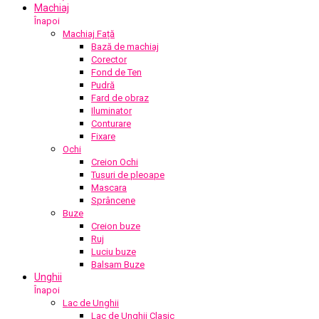
Machiaj
Înapoi
Machiaj Față
Bază de machiaj
Corector
Fond de Ten
Pudră
Fard de obraz
Iluminator
Conturare
Fixare
Ochi
Creion Ochi
Tușuri de pleoape
Mascara
Sprâncene
Buze
Creion buze
Ruj
Luciu buze
Balsam Buze
Unghii
Înapoi
Lac de Unghii
Lac de Unghii Clasic