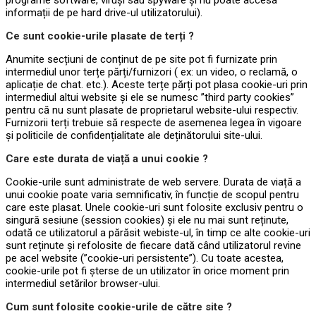
informații de pe hard drive-ul utilizatorului).
Ce sunt cookie-urile plasate de terți ?
Anumite secțiuni de conținut de pe site pot fi furnizate prin
intermediul unor terțe părți/furnizori ( ex: un video, o reclamă, o
aplicație de chat. etc.). Aceste terțe părți pot plasa cookie-uri prin
intermediul altui website și ele se numesc ”third party cookies”
pentru că nu sunt plasate de proprietarul website-ului respectiv.
Furnizorii terți trebuie să respecte de asemenea legea în vigoare
și politicile de confidențialitate ale deținătorului site-ului.
Care este durata de viață a unui cookie ?
Cookie-urile sunt administrate de web servere. Durata de viață a
unui cookie poate varia semnificativ, în funcție de scopul pentru
care este plasat. Unele cookie-uri sunt folosite exclusiv pentru o
singură sesiune (session cookies) și ele nu mai sunt reținute,
odată ce utilizatorul a părăsit webiste-ul, în timp ce alte cookie-uri
sunt reținute și refolosite de fiecare dată când utilizatorul revine
pe acel website (”cookie-uri persistente”). Cu toate acestea,
cookie-urile pot fi șterse de un utilizator în orice moment prin
intermediul setărilor browser-ului.
Cum sunt folosite cookie-urile de către site ?