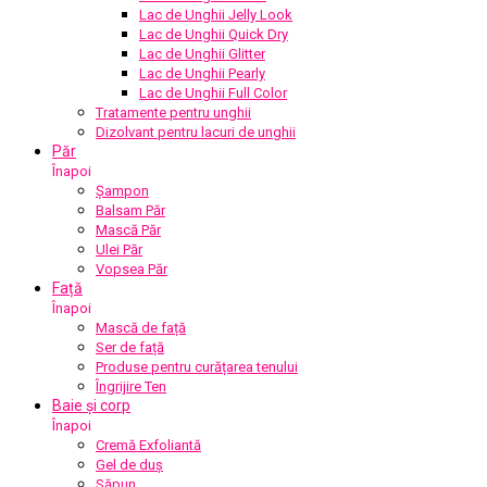
Lac de Unghii Jelly Look
Lac de Unghii Quick Dry
Lac de Unghii Glitter
Lac de Unghii Pearly
Lac de Unghii Full Color
Tratamente pentru unghii
Dizolvant pentru lacuri de unghii
Păr
Înapoi
Șampon
Balsam Păr
Mască Păr
Ulei Păr
Vopsea Păr
Față
Înapoi
Mască de față
Ser de față
Produse pentru curățarea tenului
Îngrijire Ten
Baie și corp
Înapoi
Cremă Exfoliantă
Gel de duș
Săpun