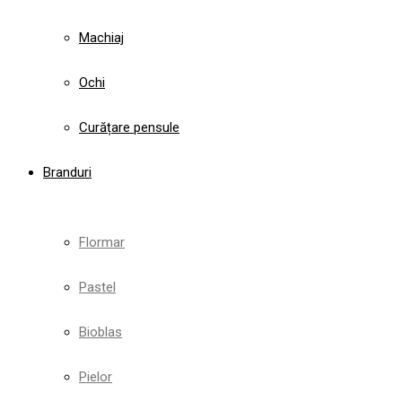
Machiaj
Ochi
Curățare pensule
Branduri
Flormar
Pastel
Bioblas
Pielor