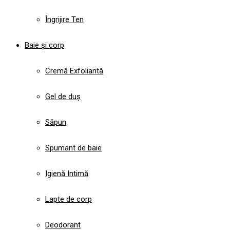
Îngrijire Ten
Baie și corp
Cremă Exfoliantă
Gel de duș
Săpun
Spumant de baie
Igienă Intimă
Lapte de corp
Deodorant