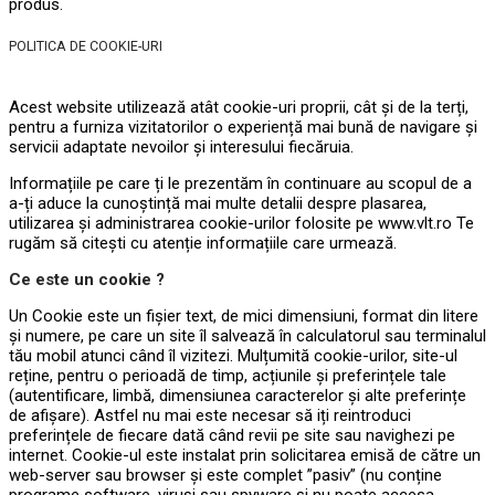
produs.
POLITICA DE COOKIE-URI
Acest website utilizează atât cookie-uri proprii, cât și de la terți,
pentru a furniza vizitatorilor o experiență mai bună de navigare și
servicii adaptate nevoilor și interesului fiecăruia.
Informațiile pe care ți le prezentăm în continuare au scopul de a
a-ți aduce la cunoștință mai multe detalii despre plasarea,
utilizarea și administrarea cookie-urilor folosite pe www.vlt.ro Te
rugăm să citești cu atenție informațiile care urmează.
Ce este un cookie ?
Un Cookie este un fișier text, de mici dimensiuni, format din litere
și numere, pe care un site îl salvează în calculatorul sau terminalul
tău mobil atunci când îl vizitezi. Mulțumită cookie-urilor, site-ul
reține, pentru o perioadă de timp, acțiunile și preferințele tale
(autentificare, limbă, dimensiunea caracterelor și alte preferințe
de afișare). Astfel nu mai este necesar să iți reintroduci
preferințele de fiecare dată când revii pe site sau navighezi pe
internet. Cookie-ul este instalat prin solicitarea emisă de către un
web-server sau browser și este complet ”pasiv” (nu conține
programe software, viruși sau spyware și nu poate accesa