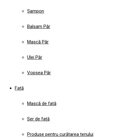
Șampon
Balsam Păr
Mască Păr
Ulei Păr
Vopsea Păr
Față
Mască de față
Ser de față
Produse pentru curățarea tenului