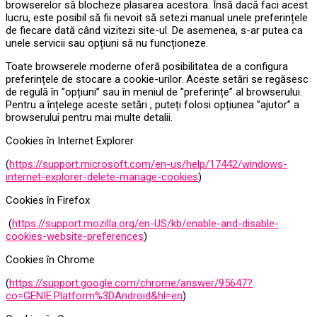
browserelor să blocheze plasarea acestora. Însă dacă faci acest
lucru, este posibil să fii nevoit să setezi manual unele preferințele
de fiecare dată când vizitezi site-ul. De asemenea, s-ar putea ca
unele servicii sau opțiuni să nu funcționeze.
Toate browserele moderne oferă posibilitatea de a configura
preferințele de stocare a cookie-urilor. Aceste setări se regăsesc
de regulă în ”opțiuni” sau în meniul de ”preferințe” al browserului.
Pentru a înțelege aceste setări , puteți folosi opțiunea ”ajutor” a
browserului pentru mai multe detalii.
Cookies în Internet Explorer
(
https://support.microsoft.com/en-us/help/17442/windows-
internet-explorer-delete-manage-cookies
)
Cookies în Firefox
(
https://support.mozilla.org/en-US/kb/enable-and-disable-
cookies-website-preferences
)
Cookies în Chrome
(
https://support.google.com/chrome/answer/95647?
co=GENIE.Platform%3DAndroid&hl=en
)