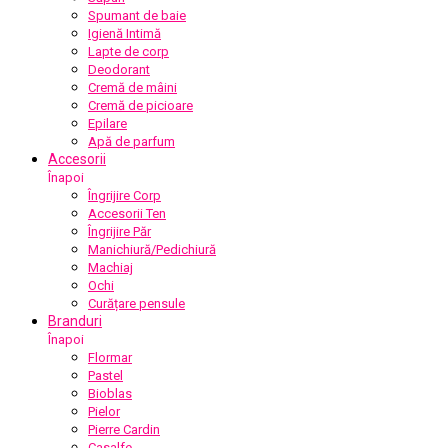
Spumant de baie
Igienă Intimă
Lapte de corp
Deodorant
Cremă de mâini
Cremă de picioare
Epilare
Apă de parfum
Accesorii
Înapoi
Îngrijire Corp
Accesorii Ten
Îngrijire Păr
Manichiură/Pedichiură
Machiaj
Ochi
Curățare pensule
Branduri
Înapoi
Flormar
Pastel
Bioblas
Pielor
Pierre Cardin
Casalfe