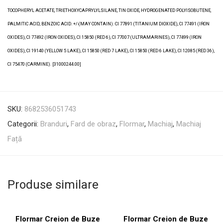
TOCOPHERYL ACETATE, TRIETHOXYCAPRYLYLSILANE, TIN OXIDE, HYDROGENATED POLYISOBUTENE,
PALMITIC ACID, BENZOIC ACID. +/-(MAY CONTAIN): CI 77891 (TITANIUM DIOXIDE), CI 77491 (IRON
OXIDES), CI 77492 (IRON OXIDES), CI 15850 (RED 6), CI 77007 (ULTRAMARINES), CI 77499 (IRON
OXIDES), CI 19140 (YELLOW 5 LAKE), CI 15850 (RED 7 LAKE), CI 15850 (RED 6 LAKE), CI 12085 (RED 36),
CI 75470 (CARMINE). [31000244.00]
SKU:
8682536051743
Categorii:
Branduri
,
Fard de obraz
,
Flormar
,
Machiaj
,
Machiaj
Față
Produse similare
Flormar Creion de Buze
Flormar Creion de Buze