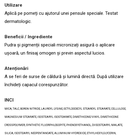
Utilizare
Aplică pe pomeți cu ajutorul unei pensule speciale. Testat
dermatologic.
Beneficii / Ingrediente
Pudra și pigmenții speciali micronizați asigură o aplicare
ușoară, un finisaj omogen și previn aspectul lucios.
Atenționări
A se feri de surse de căldură și lumină directă. După utilizare
închideți capacul corespunzător.
INCI
MICA, TALC, BORON NITRIDE, LAUROYL LYSINE, OCTYLDODECYL STEAROYL STEARATE, CELLULOSE,
MAGNESIUM STEARATE, ISOSTEARYL ISOSTEARATE, DIMETHICONE/VINYL DIMETHICONE
CROSSPOLYMER, SYNTHETIC FLUORPHLOGOPITE, PHENOXYETHANOL, DIISOSTEARYL MALATE,
SILICA, ISOSTEARYL NEOPENTANOATE, ALUMINUM HYDROXIDE, ETHYLHEXYLGLYCERIN,