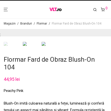
0
Magazin
/
Branduri
/
Flormar
/
Flormar Fard de Obraz Blush-On 104
Flormar Fard de Obraz Blush-On
104
44,95
lei
Peachy Pink
Blush-On imită culoarea naturală a feței, luminează și conferă
tenului un aspect mai sănătos și vibrant. Formula rezistentă la