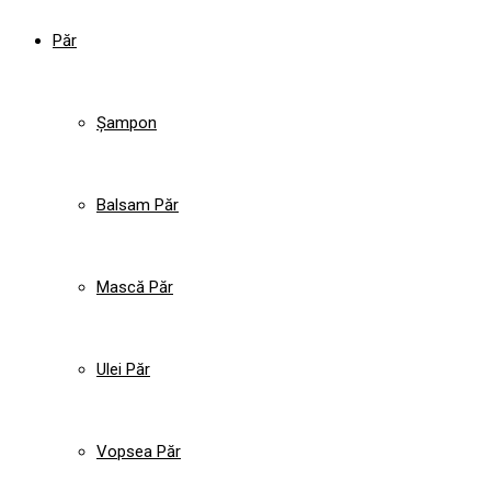
Păr
Șampon
Balsam Păr
Mască Păr
Ulei Păr
Vopsea Păr