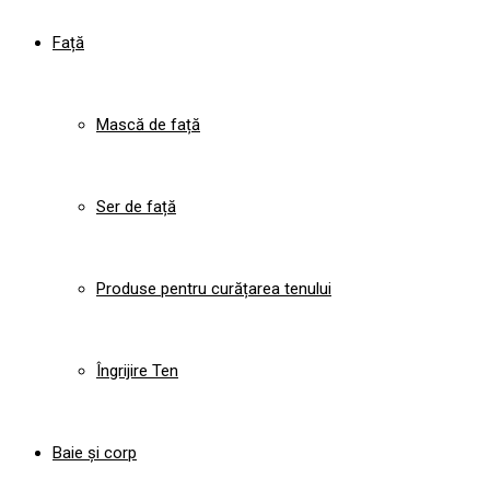
Față
Mască de față
Ser de față
Produse pentru curățarea tenului
Îngrijire Ten
Baie și corp