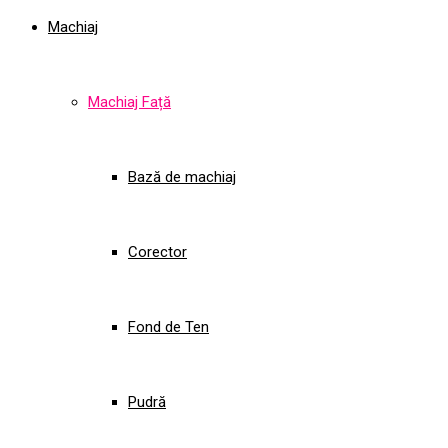
Machiaj
Machiaj Față
Bază de machiaj
Corector
Fond de Ten
Pudră