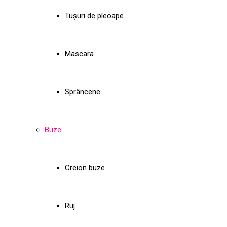
Tușuri de pleoape
Mascara
Sprâncene
Buze
Creion buze
Ruj