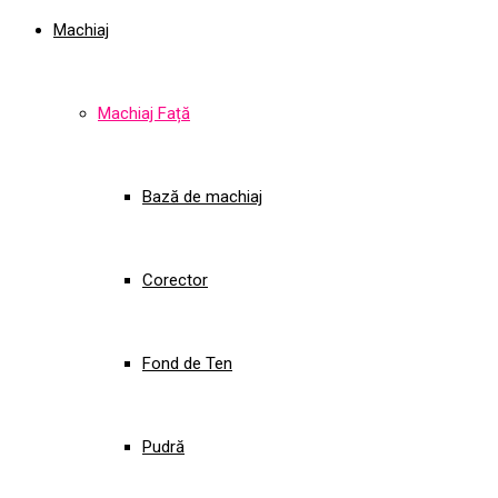
Machiaj
Machiaj Față
Bază de machiaj
Corector
Fond de Ten
Pudră