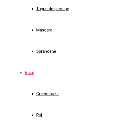
Tușuri de pleoape
Mascara
Sprâncene
Buze
Creion buze
Ruj