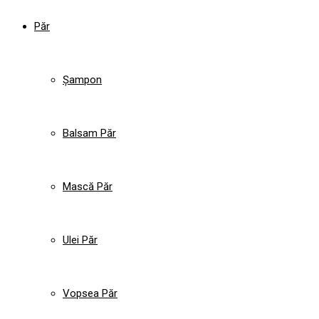
Păr
Șampon
Balsam Păr
Mască Păr
Ulei Păr
Vopsea Păr