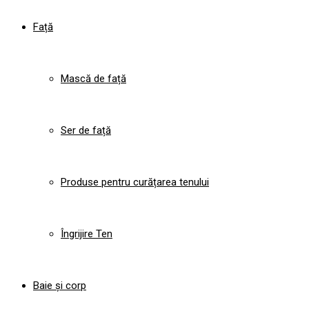
Față
Mască de față
Ser de față
Produse pentru curățarea tenului
Îngrijire Ten
Baie și corp