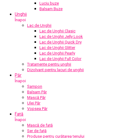
Luciu buze
Balsam Buze
Unghii
Înapoi
Lac de Unghii
Lac de Unghii Clasic
Lac de Unghii Jelly Look
Lac de Unghii Quick Dry
Lac de Unghii Glitter
Lac de Unghii Pearly
Lac de Unghii Full Color
Tratamente pentru unghii
Dizolvant pentru lacuri de unghii
Păr
Înapoi
Șampon
Balsam Păr
Mască Păr
Ulei Păr
Vopsea Păr
Față
Înapoi
Mască de față
Ser de față
Produse pentru curățarea tenului