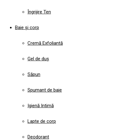
Îngrijire Ten
Baie și corp
Cremă Exfoliantă
Gel de duș
Săpun
Spumant de baie
Igienă Intimă
Lapte de corp
Deodorant