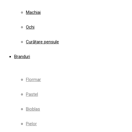
Machiaj
Ochi
Curățare pensule
Branduri
Flormar
Pastel
Bioblas
Pielor