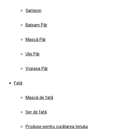
Șampon
Balsam Păr
Mască Păr
Ulei Păr
Vopsea Păr
Față
Mască de față
Ser de față
Produse pentru curățarea tenului