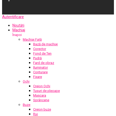
Autentificare
Noutăți
Machiaj
Înapoi
Machiaj Față
Bază de machiaj
Corector
Fond de Ten
Pudră
Fard de obraz
Iluminator
Conturare
Fixare
Ochi
Creion Ochi
Tușuri de pleoape
Mascara
Sprâncene
Buze
Creion buze
Ruj