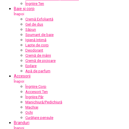
Îngrijire Ten
Baie și corp
Înapoi
Cremă Exfoliantă
Gel de duș
Săpun
Spumant de baie
Igienă Intimă
Lapte de corp
Deodorant
Cremă de mâini
Cremă de picioare
Epilare
Apă de parfum
Accesorii
Înapoi
Îngrijire Corp
Accesorii Ten
Îngrijire Păr
Manichiură/Pedichiură
Machiaj
Ochi
Curățare pensule
Branduri
Înapoi