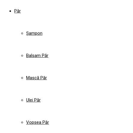
Păr
Șampon
Balsam Păr
Mască Păr
Ulei Păr
Vopsea Păr