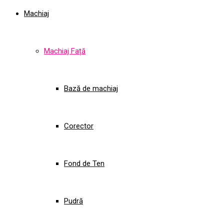
Machiaj
Machiaj Față
Bază de machiaj
Corector
Fond de Ten
Pudră