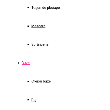
Tușuri de pleoape
Mascara
Sprâncene
Buze
Creion buze
Ruj