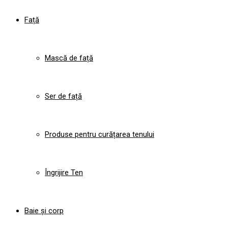
Față
Mască de față
Ser de față
Produse pentru curățarea tenului
Îngrijire Ten
Baie și corp