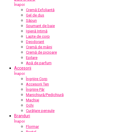
Înapoi
Cremă Exfoliantă
Gel de duș
Săpun
Spumant de baie
Igienă Intimă
Lapte de corp
Deodorant
Cremă de mâini
Cremă de picioare
Epilare
Apă de parfum
Accesorii
Înapoi
Îngrijire Corp
Accesorii Ten
Îngrijire Păr
Manichiură/Pedichiură
Machiaj
Ochi
Curățare pensule
Branduri
Înapoi
Flormar
Pastel