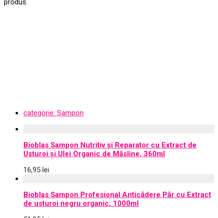
produs.
categorie:
Șampon
Bioblas Șampon Nutritiv și Reparator cu Extract de
Usturoi și Ulei Organic de Măsline, 360ml
16,95
lei
Bioblas Șampon Profesional Anticădere Păr cu Extract
de usturoi negru organic, 1000ml