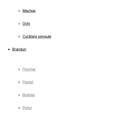
Machiaj
Ochi
Curățare pensule
Branduri
Flormar
Pastel
Bioblas
Pielor