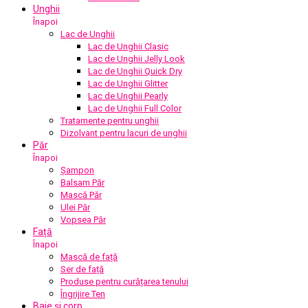
Unghii
Înapoi
Lac de Unghii
Lac de Unghii Clasic
Lac de Unghii Jelly Look
Lac de Unghii Quick Dry
Lac de Unghii Glitter
Lac de Unghii Pearly
Lac de Unghii Full Color
Tratamente pentru unghii
Dizolvant pentru lacuri de unghii
Păr
Înapoi
Șampon
Balsam Păr
Mască Păr
Ulei Păr
Vopsea Păr
Față
Înapoi
Mască de față
Ser de față
Produse pentru curățarea tenului
Îngrijire Ten
Baie și corp