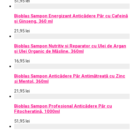
51,95
lei
Bioblas Șampon Energizant Anticădere Păr cu Cafeină
și Ginseng, 360 ml
21,95
lei
Bioblas Șampon Nutritiv și Reparator cu Ulei de Argan
și Ulei Organic de Măsline, 360ml
16,95
lei
Bioblas Șampon Anticădere Păr Antimătreață cu Zinc
si Mentol, 360ml
21,95
lei
Bioblas Șampon Profesional Anticădere Păr cu
Fitocheratină, 1000ml
51,95
lei