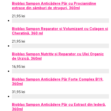
Bioblas Șampon Anticădere Păr cu Procianidine
extrase din sâmburi de struguri, 360ml
21,95
lei
Bioblas Șampon Reparator și Volumizant cu Colagen și
Cheratină, 360 ml
21,95
lei
Bioblas Șampon Nutritiv și Reparator cu Ulei Organic
de Urzică, 360ml
16,95
lei
Bioblas Șampon Anticădere Păr Forte Complex B19,
360ml
31,95
lei
Bioblas Șampon Anticădere Păr cu Extract din Iederă,
360ml