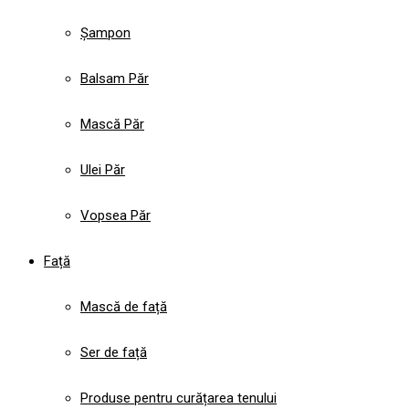
Șampon
Balsam Păr
Mască Păr
Ulei Păr
Vopsea Păr
Față
Mască de față
Ser de față
Produse pentru curățarea tenului