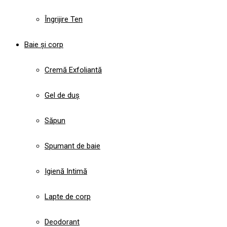
Îngrijire Ten
Baie și corp
Cremă Exfoliantă
Gel de duș
Săpun
Spumant de baie
Igienă Intimă
Lapte de corp
Deodorant