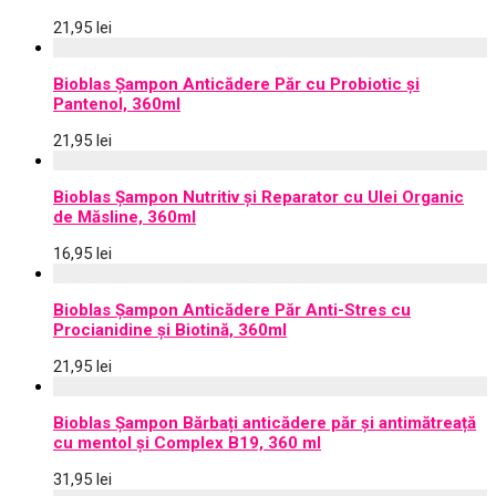
21,95
lei
Bioblas Șampon Anticădere Păr cu Probiotic și
Pantenol, 360ml
21,95
lei
Bioblas Șampon Nutritiv și Reparator cu Ulei Organic
de Măsline, 360ml
16,95
lei
Bioblas Șampon Anticădere Păr Anti-Stres cu
Procianidine și Biotină, 360ml
21,95
lei
Bioblas Șampon Bărbați anticădere păr și antimătreață
cu mentol și Complex B19, 360 ml
31,95
lei