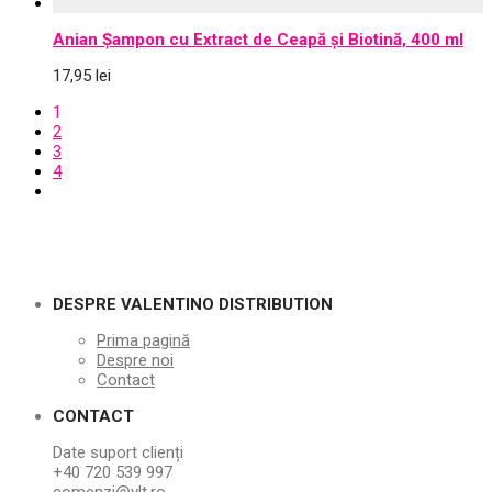
Anian Șampon cu Extract de Ceapă și Biotină, 400 ml
17,95
lei
1
2
3
4
DESPRE VALENTINO DISTRIBUTION
Prima pagină
Despre noi
Contact
CONTACT
Date suport clienți
+40 720 539 997