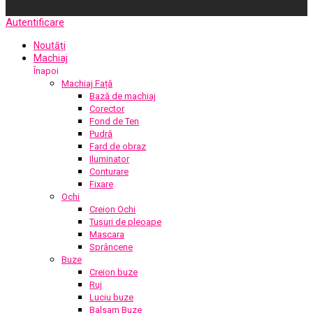
Autentificare
Noutăți
Machiaj
Înapoi
Machiaj Față
Bază de machiaj
Corector
Fond de Ten
Pudră
Fard de obraz
Iluminator
Conturare
Fixare
Ochi
Creion Ochi
Tușuri de pleoape
Mascara
Sprâncene
Buze
Creion buze
Ruj
Luciu buze
Balsam Buze