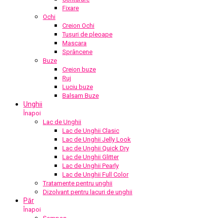
Fixare
Ochi
Creion Ochi
Tușuri de pleoape
Mascara
Sprâncene
Buze
Creion buze
Ruj
Luciu buze
Balsam Buze
Unghii
Înapoi
Lac de Unghii
Lac de Unghii Clasic
Lac de Unghii Jelly Look
Lac de Unghii Quick Dry
Lac de Unghii Glitter
Lac de Unghii Pearly
Lac de Unghii Full Color
Tratamente pentru unghii
Dizolvant pentru lacuri de unghii
Păr
Înapoi