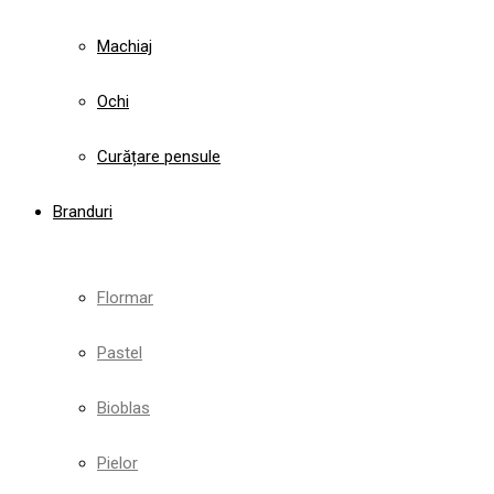
Machiaj
Ochi
Curățare pensule
Branduri
Flormar
Pastel
Bioblas
Pielor