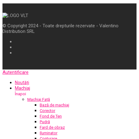
© Copyright 2024 - Toate drepturile rezervate - Valentino
Distribution SRL
Autentificare
Noutăți
Machiaj
Înapoi
Machiaj Față
Bază de machiaj
Corector
Fond de Ten
Pudră
Fard de obraz
Iluminator
Conturare