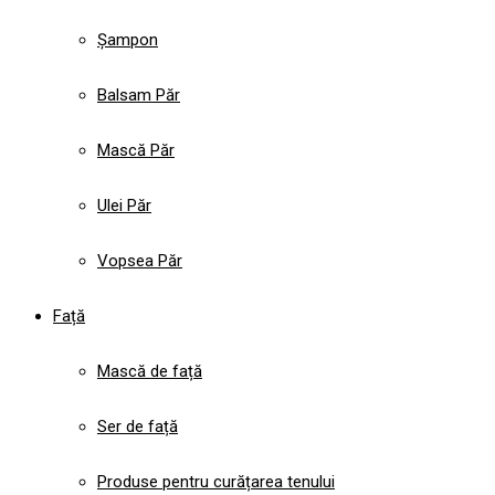
Șampon
Balsam Păr
Mască Păr
Ulei Păr
Vopsea Păr
Față
Mască de față
Ser de față
Produse pentru curățarea tenului