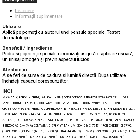
Descriere
Informații suplimentare
Utilizare
Aplică pe pomeți cu ajutorul unei pensule speciale. Testat
dermatologic.
Beneficii / Ingrediente
Pudra și pigmenții speciali micronizați asigură o aplicare ușoară,
un finisaj omogen și previn aspectul lucios.
Atenționări
A se feri de surse de căldură și lumină directă. După utilizare
închideți capacul corespunzător.
INCI
MICA, TALC, BORON NITRIDE, LAUROYL LYSINE, OCTYLDODECYL STEAROYL STEARATE, CELLULOSE,
MAGNESIUM STEARATE, ISOSTEARYL ISOSTEARATE, DIMETHICONE/VINYL DIMETHICONE
CROSSPOLYMER, SYNTHETIC FLUORPHLOGOPITE, PHENOXYETHANOL, DIISOSTEARYL MALATE, SILICA,
ISOSTEARYL NEOPENTANOATE, ALUMINUM HYDROXIDE, ETHYLHEXYLGLYCERIN, TOCOPHERYL
ACETATE, TRIETHOXYCAPRYLYLSILANE, TIN OXIDE, HYDROGENATED POLYISOBUTENE, PALMITIC ACID,
BENZOIC ACID. +/-(MAY CONTAIN): CI 77891 (TITANIUM DIOXIDE), CI 77491 (IRON OXIDES), CI 77492
(IRON OXIDES), CI 15850 (RED 6), CI 77007 (ULTRAMARINES), CI 77499 (IRON OXIDES), CI 19140 (YELLOW
5 LAKE), CI 15850 (RED 7 LAKE), CI 15850 (RED 6 LAKE), CI 12085 (RED 36), CI 75470 (CARMINE).