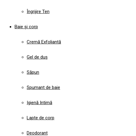
Îngrijire Ten
Baie și corp
Cremă Exfoliantă
Gel de duș
Săpun
Spumant de baie
Igienă Intimă
Lapte de corp
Deodorant