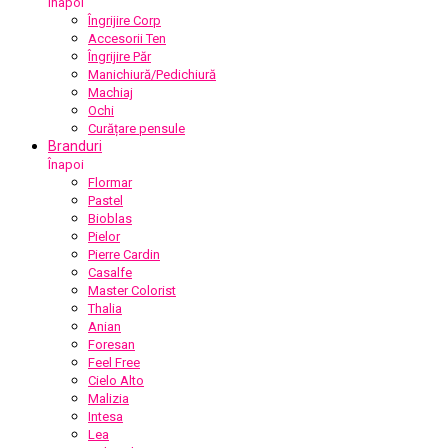
Înapoi
Îngrijire Corp
Accesorii Ten
Îngrijire Păr
Manichiură/Pedichiură
Machiaj
Ochi
Curățare pensule
Branduri
Înapoi
Flormar
Pastel
Bioblas
Pielor
Pierre Cardin
Casalfe
Master Colorist
Thalia
Anian
Foresan
Feel Free
Cielo Alto
Malizia
Intesa
Lea