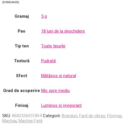
[31000244.00]
Gramaj
5 g
Pao
18 luni de la deschidere
Tip ten
Toate tipurile
Textură
Pudrată
Efect
Mătăsos și natural
Grad de acoperire
Mic spre mediu
Finisaj
Luminos și revigorant
SKU:
8682536051804
Categorii:
Branduri
,
Fard de obraz
,
Flormar
,
Machiaj
,
Machiaj Față