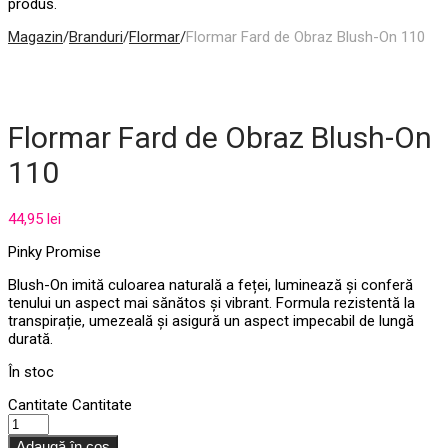
produs.
Magazin
/
Branduri
/
Flormar
/
Flormar Fard de Obraz Blush-On 110
Flormar Fard de Obraz Blush-On
110
44,95
lei
Pinky Promise
Blush-On imită culoarea naturală a feței, luminează și conferă
tenului un aspect mai sănătos și vibrant. Formula rezistentă la
transpirație, umezeală și asigură un aspect impecabil de lungă
durată.
În stoc
Cantitate
Cantitate
Adaugă în coș