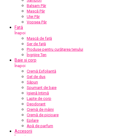
Șampon
Balsam Păr
Mască Păr
Ulei Păr
Vopsea Păr
Față
Înapoi
Mască de față
Ser de față
Produse pentru curățarea tenului
Îngrijire Ten
Baie și corp
Înapoi
Cremă Exfoliantă
Gel de duș
Săpun
Spumant de baie
Igienă Intimă
Lapte de corp
Deodorant
Cremă de mâini
Cremă de picioare
Epilare
Apă de parfum
Accesorii