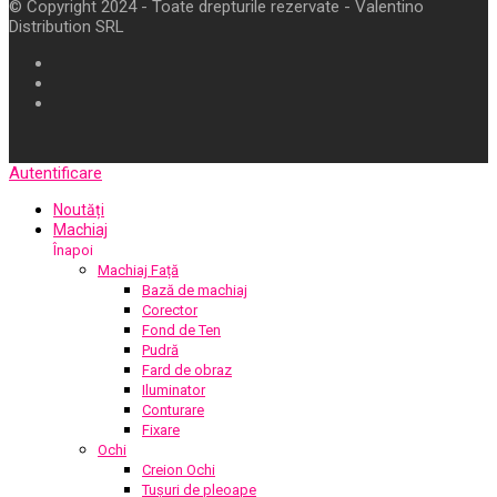
© Copyright 2024 - Toate drepturile rezervate - Valentino
Distribution SRL
Autentificare
Noutăți
Machiaj
Înapoi
Machiaj Față
Bază de machiaj
Corector
Fond de Ten
Pudră
Fard de obraz
Iluminator
Conturare
Fixare
Ochi
Creion Ochi
Tușuri de pleoape