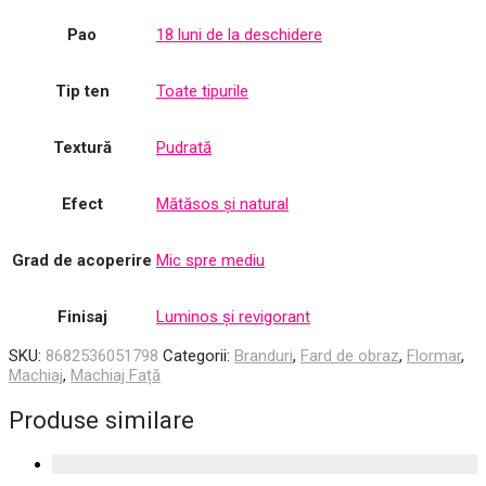
Pao
18 luni de la deschidere
Tip ten
Toate tipurile
Textură
Pudrată
Efect
Mătăsos și natural
Grad de acoperire
Mic spre mediu
Finisaj
Luminos și revigorant
SKU:
8682536051798
Categorii:
Branduri
,
Fard de obraz
,
Flormar
,
Machiaj
,
Machiaj Față
Produse similare