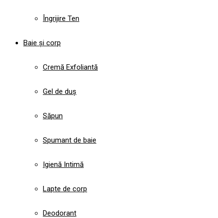
Îngrijire Ten
Baie și corp
Cremă Exfoliantă
Gel de duș
Săpun
Spumant de baie
Igienă Intimă
Lapte de corp
Deodorant