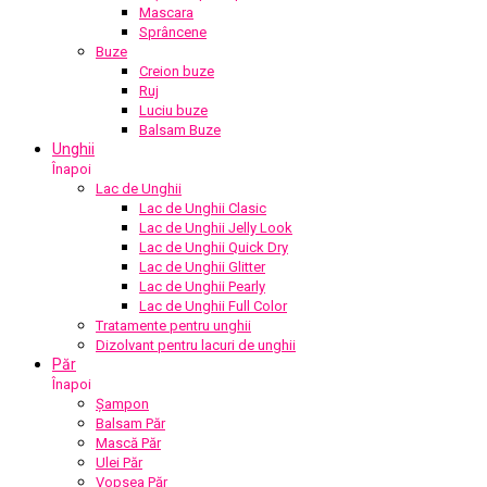
Mascara
Sprâncene
Buze
Creion buze
Ruj
Luciu buze
Balsam Buze
Unghii
Înapoi
Lac de Unghii
Lac de Unghii Clasic
Lac de Unghii Jelly Look
Lac de Unghii Quick Dry
Lac de Unghii Glitter
Lac de Unghii Pearly
Lac de Unghii Full Color
Tratamente pentru unghii
Dizolvant pentru lacuri de unghii
Păr
Înapoi
Șampon
Balsam Păr
Mască Păr
Ulei Păr
Vopsea Păr