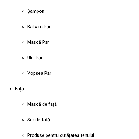
Șampon
Balsam Păr
Mască Păr
Ulei Păr
Vopsea Păr
Față
Mască de față
Ser de față
Produse pentru curățarea tenului