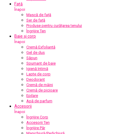
Față
Înapoi
Mască de față
Ser de față
Produse pentru curățarea tenului
Îngrijire Ten
Baie și corp
Înapoi
Cremă Exfoliantă
Gel de duș
Săpun
Spumant de baie
Igienă Intimă
Lapte de corp
Deodorant
Cremă de mâini
Cremă de picioare
Epilare
Apă de parfum
Accesorii
Înapoi
Îngrijire Corp
Accesorii Ten
Îngrijire Păr
Manichiură/Pedichiură