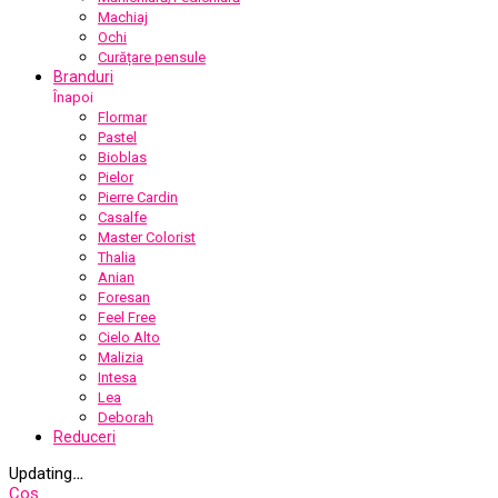
Machiaj
Ochi
Curățare pensule
Branduri
Înapoi
Flormar
Pastel
Bioblas
Pielor
Pierre Cardin
Casalfe
Master Colorist
Thalia
Anian
Foresan
Feel Free
Cielo Alto
Malizia
Intesa
Lea
Deborah
Reduceri
Updating
…
Coș