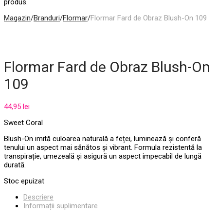
produs.
Magazin
/
Branduri
/
Flormar
/
Flormar Fard de Obraz Blush-On 109
Flormar Fard de Obraz Blush-On
109
44,95
lei
Sweet Coral
Blush-On imită culoarea naturală a feței, luminează și conferă
tenului un aspect mai sănătos și vibrant. Formula rezistentă la
transpirație, umezeală și asigură un aspect impecabil de lungă
durată.
Stoc epuizat
Descriere
Informații suplimentare