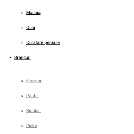
Machiaj
Ochi
Curățare pensule
Branduri
Flormar
Pastel
Bioblas
Pielor