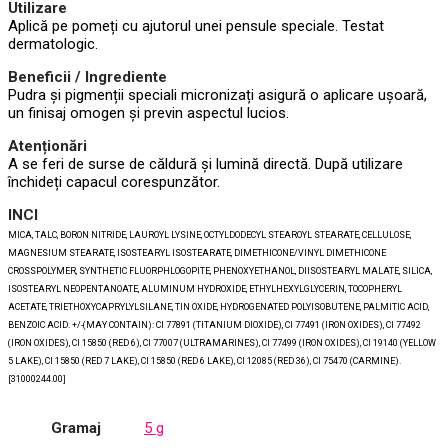
Utilizare
Aplică pe pomeți cu ajutorul unei pensule speciale. Testat
dermatologic.
Beneficii / Ingrediente
Pudra și pigmenții speciali micronizați asigură o aplicare ușoară,
un finisaj omogen și previn aspectul lucios.
Atenționări
A se feri de surse de căldură și lumină directă. După utilizare
închideți capacul corespunzător.
INCI
MICA, TALC, BORON NITRIDE, LAUROYL LYSINE, OCTYLDODECYL STEAROYL STEARATE, CELLULOSE,
MAGNESIUM STEARATE, ISOSTEARYL ISOSTEARATE, DIMETHICONE/VINYL DIMETHICONE
CROSSPOLYMER, SYNTHETIC FLUORPHLOGOPITE, PHENOXYETHANOL, DIISOSTEARYL MALATE, SILICA,
ISOSTEARYL NEOPENTANOATE, ALUMINUM HYDROXIDE, ETHYLHEXYLGLYCERIN, TOCOPHERYL
ACETATE, TRIETHOXYCAPRYLYLSILANE, TIN OXIDE, HYDROGENATED POLYISOBUTENE, PALMITIC ACID,
BENZOIC ACID. +/-(MAY CONTAIN): CI 77891 (TITANIUM DIOXIDE), CI 77491 (IRON OXIDES), CI 77492
(IRON OXIDES), CI 15850 (RED 6), CI 77007 (ULTRAMARINES), CI 77499 (IRON OXIDES), CI 19140 (YELLOW
5 LAKE), CI 15850 (RED 7 LAKE), CI 15850 (RED 6 LAKE), CI 12085 (RED 36), CI 75470 (CARMINE).
[31000244.00]
Gramaj
5 g