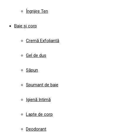
Îngrijire Ten
Baie și corp
Cremă Exfoliantă
Gel de duș
Săpun
Spumant de baie
Igienă Intimă
Lapte de corp
Deodorant