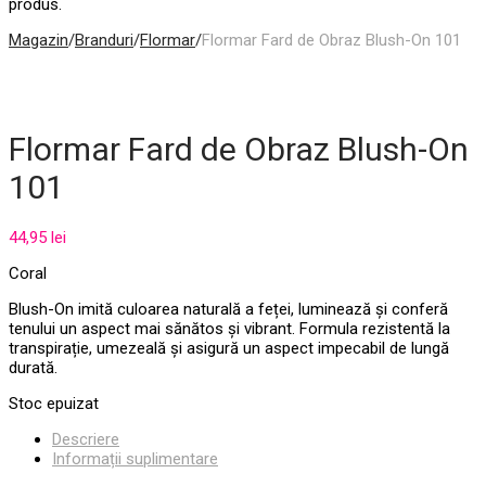
produs.
Magazin
/
Branduri
/
Flormar
/
Flormar Fard de Obraz Blush-On 101
Flormar Fard de Obraz Blush-On
101
44,95
lei
Coral
Blush-On imită culoarea naturală a feței, luminează și conferă
tenului un aspect mai sănătos și vibrant. Formula rezistentă la
transpirație, umezeală și asigură un aspect impecabil de lungă
durată.
Stoc epuizat
Descriere
Informații suplimentare