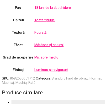
Pao
18 luni de la deschidere
Tip ten
Toate tipurile
Textură
Pudrată
Efect
Mătăsos și natural
Grad de acoperire
Mic spre mediu
Finisaj
Luminos și revigorant
SKU:
8682536051712
Categorii:
Branduri
,
Fard de obraz
,
Flormar
,
Machiaj
,
Machiaj Față
Produse similare