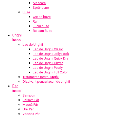
Mascara
Sprâncene
Buze
Creion buze
Ruj
Luciu buze
Balsam Buze
Unghii
Înapoi
Lac de Unghii
Lac de Unghii Clasic
Lac de Unghii Jelly Look
Lac de Unghii Quick Dry
Lac de Unghii Glitter
Lac de Unghii Pearly
Lac de Unghii Full Color
Tratamente pentru unghii
Dizolvant pentru lacuri de unghii
Păr
Înapoi
Șampon
Balsam Păr
Mască Păr
Ulei Păr
Vopsea Păr