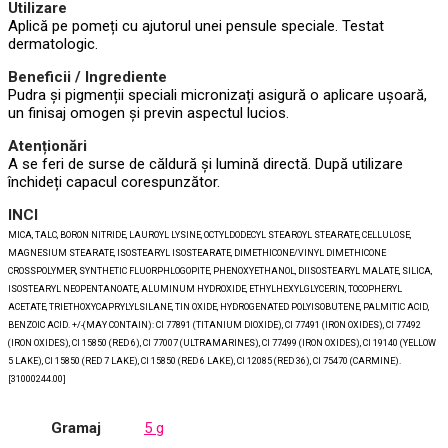
Utilizare
Aplică pe pomeți cu ajutorul unei pensule speciale. Testat
dermatologic.
Beneficii / Ingrediente
Pudra și pigmenții speciali micronizați asigură o aplicare ușoară,
un finisaj omogen și previn aspectul lucios.
Atenționări
A se feri de surse de căldură și lumină directă. După utilizare
închideți capacul corespunzător.
INCI
MICA, TALC, BORON NITRIDE, LAUROYL LYSINE, OCTYLDODECYL STEAROYL STEARATE, CELLULOSE,
MAGNESIUM STEARATE, ISOSTEARYL ISOSTEARATE, DIMETHICONE/VINYL DIMETHICONE
CROSSPOLYMER, SYNTHETIC FLUORPHLOGOPITE, PHENOXYETHANOL, DIISOSTEARYL MALATE, SILICA,
ISOSTEARYL NEOPENTANOATE, ALUMINUM HYDROXIDE, ETHYLHEXYLGLYCERIN, TOCOPHERYL
ACETATE, TRIETHOXYCAPRYLYLSILANE, TIN OXIDE, HYDROGENATED POLYISOBUTENE, PALMITIC ACID,
BENZOIC ACID. +/-(MAY CONTAIN): CI 77891 (TITANIUM DIOXIDE), CI 77491 (IRON OXIDES), CI 77492
(IRON OXIDES), CI 15850 (RED 6), CI 77007 (ULTRAMARINES), CI 77499 (IRON OXIDES), CI 19140 (YELLOW
5 LAKE), CI 15850 (RED 7 LAKE), CI 15850 (RED 6 LAKE), CI 12085 (RED 36), CI 75470 (CARMINE).
[31000244.00]
Gramaj
5 g