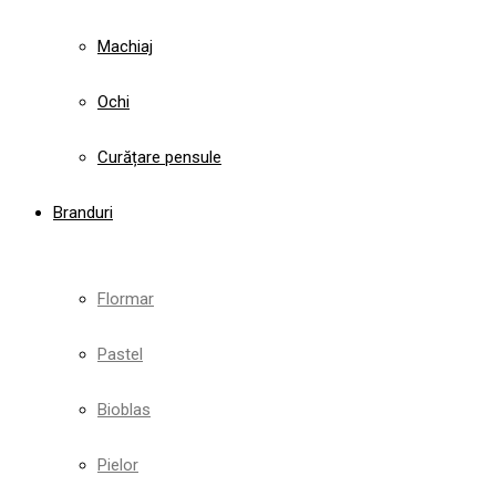
Machiaj
Ochi
Curățare pensule
Branduri
Flormar
Pastel
Bioblas
Pielor