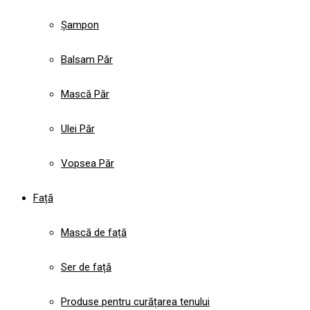
Șampon
Balsam Păr
Mască Păr
Ulei Păr
Vopsea Păr
Față
Mască de față
Ser de față
Produse pentru curățarea tenului