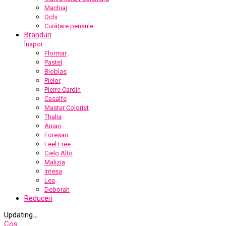
Machiaj
Ochi
Curățare pensule
Branduri
Înapoi
Flormar
Pastel
Bioblas
Pielor
Pierre Cardin
Casalfe
Master Colorist
Thalia
Anian
Foresan
Feel Free
Cielo Alto
Malizia
Intesa
Lea
Deborah
Reduceri
Updating
…
Coș