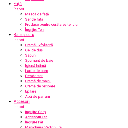
Față
Înapoi
Mască de față
Ser de față
Produse pentru curățarea tenului
Îngrijire Ten
Baie și corp
Înapoi
Cremă Exfoliantă
Gel de duș
Săpun
Spumant de baie
Igienă Intimă
Lapte de corp
Deodorant
Cremă de mâini
Cremă de picioare
Epilare
Apă de parfum
Accesorii
Înapoi
Îngrijire Corp
Accesorii Ten
Îngrijire Păr
Manichiură/Pedichiură