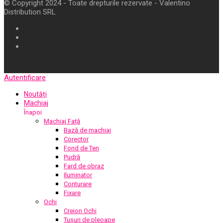
© Copyright 2024 - Toate drepturile rezervate - Valentino
Distribution SRL
Autentificare
Noutăți
Machiaj
Înapoi
Machiaj Față
Bază de machiaj
Corector
Fond de Ten
Pudră
Fard de obraz
Iluminator
Conturare
Fixare
Ochi
Creion Ochi
Tușuri de pleoape