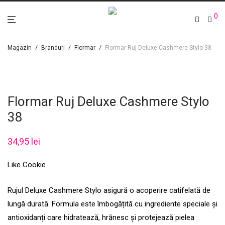
0
Magazin
/
Branduri
/
Flormar
/
Flormar Ruj Deluxe Cashmere Stylo 38
Flormar Ruj Deluxe Cashmere Stylo
38
34,95
lei
Like Cookie
Rujul Deluxe Cashmere Stylo asigură o acoperire catifelată de
lungă durată. Formula este îmbogățită cu ingrediente speciale și
antioxidanți care hidratează, hrănesc și protejează pielea