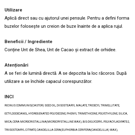
Utilizare
Aplică direct sau cu ajutorul unei pensule. Pentru a defini forma
buzelor folosește un creion de buze înainte de a aplica rujul.
Beneficii / Ingrediente
Conține Unt de Shea, Unt de Cacao și extract de orhidee.
Atenționări
A se feri de lumină directă. A se depozita la loc răcoros. După
utilizare a se închide capacul corespunzător.
INCI
RICINUS COMMUNIS(CASTOR) SEED OIL, DIISOSTEARYL MALATE, TRIDECYL TRIMELLITATE,
OCTYLDODECANOL, HYDROGENATED POLYDECENE, PHENYL TRIMETHICONE, POLYETHYLENE, SILICA,
MICA, CERA MICROCRISTALLINA(MICROCRYSTALLINE WAX), BIS-DIGLYCERYL POLYACYLADIPATE-2,
TRIISOSTEARYL CITRATE, CANDELILLA CERA(EUPHORBIA CERIFERA(CANDELILLA) WAX),