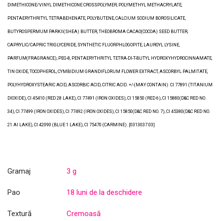
DIMETHICONE/VINYL DIMETHICONE CROSSPOLYMER, POLYMETHYL METHACRYLATE,
PENTAERYTHRITYL TETRABEHENATE, POLYBUTENE, CALCIUM SODIUM BOROSILICATE,
BUTYROSPERMUM PARKII(SHEA) BUTTER, THEOBROMA CACAO(COCOA) SEED BUTTER,
CAPRYLIC/CAPRIC TRIGLYCERIDE, SYNTHETIC FLUORPHLOGOPITE, LAUROYL LYSINE,
PARFUM(FRAGRANCE), PEG-8, PENTAERYTHRITYL TETRA-DI-T-BUTYL HYDROXYHYDROCINNAMATE,
TIN OXIDE, TOCOPHEROL, CYMBIDIUM GRANDIFLORUM FLOWER EXTRACT, ASCORBYL PALMITATE,
POLYHYDROXYSTEARIC ACID, ASCORBIC ACID, CITRIC ACID. +/-(MAY CONTAIN): CI 77891 (TITANIUM
DIOXIDE), CI 45410 (RED 28 LAKE), CI 77491 (IRON OXIDES), CI 15850 (RED 6), CI 15880(D&C RED NO.
34), CI 77499 (IRON OXIDES), CI 77492 (IRON OXIDES), CI 15850(D&C RED NO. 7), CI 45380(D&C RED NO.
21 Al LAKE), CI 42090 (BLUE 1 LAKE), CI 75470 (CARMINE). [0313037.03]
Gramaj
3 g
Pao
18 luni de la deschidere
Textură
Cremoasă