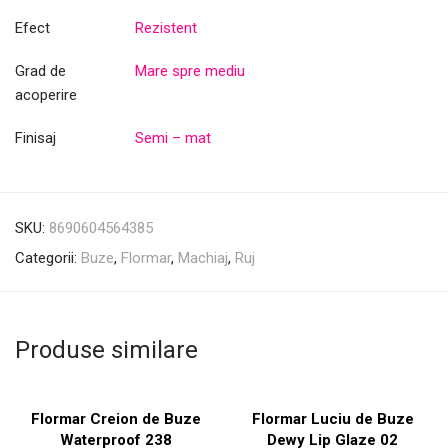
Efect
Rezistent
Grad de
Mare spre mediu
acoperire
Finisaj
Semi – mat
SKU:
8690604564385
Categorii:
Buze
,
Flormar
,
Machiaj
,
Ruj
Produse similare
Flormar Creion de Buze
Flormar Luciu de Buze
Waterproof 238
Dewy Lip Glaze 02