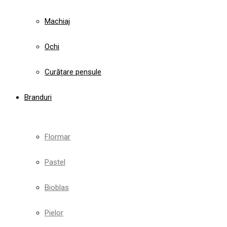
Machiaj
Ochi
Curățare pensule
Branduri
Flormar
Pastel
Bioblas
Pielor