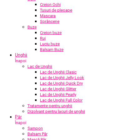
Creion Ochi
Tușuri de pleoape
Mascara
Sprâncene
Buze
Creion buze
Ruj
Luciu buze
Balsam Buze
Unghii
Înapoi
Lac de Unghii
Lac de Unghii Clasic
Lac de Unghii Jelly Look
Lac de Unghii Quick Dry
Lac de Unghii Glitter
Lac de Unghii Pearly
Lac de Unghii Full Color
Tratamente pentru unghii
Dizolvant pentru lacuri de unghii
Păr
Înapoi
Șampon
Balsam Păr
Mască Păr