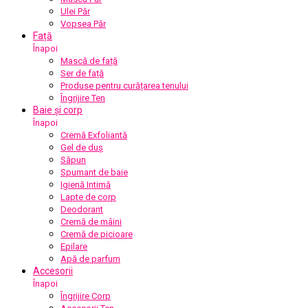
Ulei Păr
Vopsea Păr
Față
Înapoi
Mască de față
Ser de față
Produse pentru curățarea tenului
Îngrijire Ten
Baie și corp
Înapoi
Cremă Exfoliantă
Gel de duș
Săpun
Spumant de baie
Igienă Intimă
Lapte de corp
Deodorant
Cremă de mâini
Cremă de picioare
Epilare
Apă de parfum
Accesorii
Înapoi
Îngrijire Corp