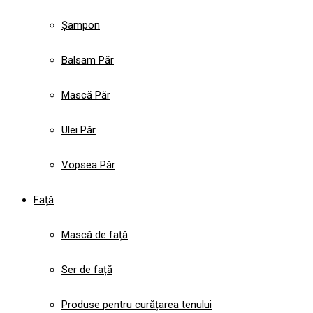
Șampon
Balsam Păr
Mască Păr
Ulei Păr
Vopsea Păr
Față
Mască de față
Ser de față
Produse pentru curățarea tenului