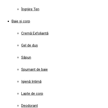
Îngrijire Ten
Baie și corp
Cremă Exfoliantă
Gel de duș
Săpun
Spumant de baie
Igienă Intimă
Lapte de corp
Deodorant