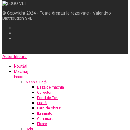
© Copyright 2024 - Toate drepturile rezervate - Valentino
Distribution SRL
Autentificare
Noutăți
Machiaj
Înapoi
Machiaj Față
Bază de machiaj
Corector
Fond de Ten
Pudră
Fard de obraz
Iluminator
Conturare
Fixare
Ochi