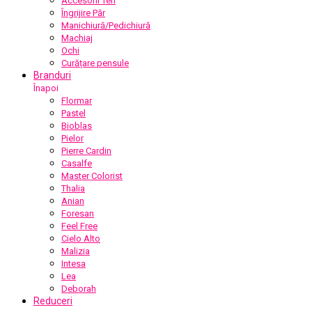
Accesorii Ten
Îngrijire Păr
Manichiură/Pedichiură
Machiaj
Ochi
Curățare pensule
Branduri
Înapoi
Flormar
Pastel
Bioblas
Pielor
Pierre Cardin
Casalfe
Master Colorist
Thalia
Anian
Foresan
Feel Free
Cielo Alto
Malizia
Intesa
Lea
Deborah
Reduceri