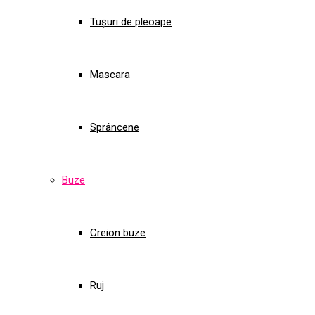
Tușuri de pleoape
Mascara
Sprâncene
Buze
Creion buze
Ruj