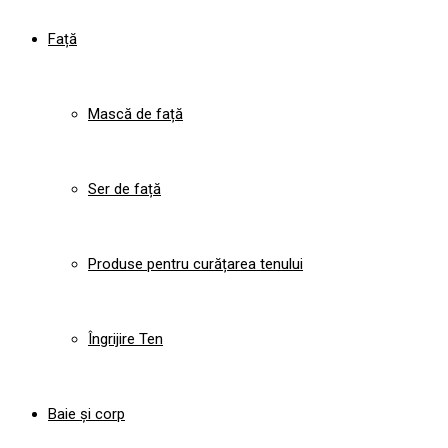
Față
Mască de față
Ser de față
Produse pentru curățarea tenului
Îngrijire Ten
Baie și corp