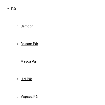
Păr
Șampon
Balsam Păr
Mască Păr
Ulei Păr
Vopsea Păr