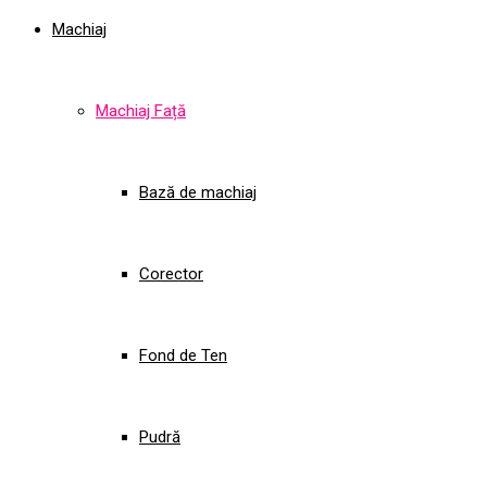
Machiaj
Machiaj Față
Bază de machiaj
Corector
Fond de Ten
Pudră