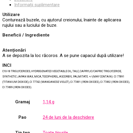
Informații suplimentare
Utilizare
Conturează buzele, cu ajutorul creionului, înainte de aplicarea
rujului sau a luciului de buze.
Beneficii / Ingrediente
Atenționări
A se depozita la loc răcoros. A se pune capacul după utilizare!
INCI
C10-18 TRIGLYCERIDES, HYDROGENATED VEGETABLE OIL, TALC, CAPRYLIC/CAPRIC TRIGLYCERIDE,
SYNTHETIC JAPAN WAX, MICA, TOCOPHEROL, ASCORBYL PALMITATE. +/-(MAY CONTAIN): CI 77891
(TITANIUM DIOXIDE), CI 77742 (MANGANESE VIOLET), CI 77491 (IRON OXIDES), CI 77492 (IRON OXIDES),
CI 77499 (IRON OXIDES).
Gramaj
1,14 g
Pao
24 de luni de la deschidere
Tip ten
Toate tipurile