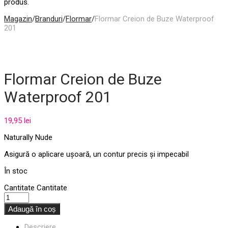
produs.
Magazin
/
Branduri
/
Flormar
/
Flormar Creion de Buze Waterproof
201
Flormar Creion de Buze
Waterproof 201
19,95
lei
Naturally Nude
Asigură o aplicare ușoară, un contur precis și impecabil
În stoc
Cantitate
Cantitate
Adaugă în coș
Descriere