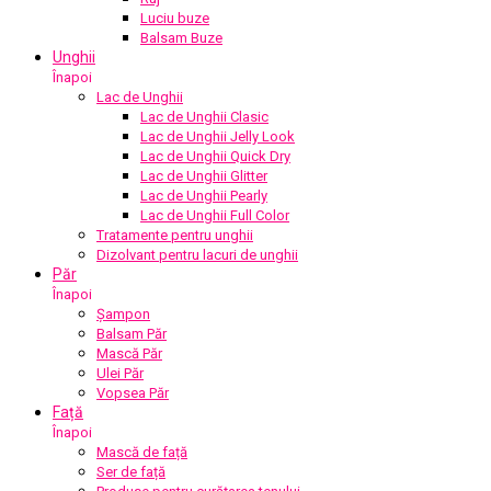
Luciu buze
Balsam Buze
Unghii
Înapoi
Lac de Unghii
Lac de Unghii Clasic
Lac de Unghii Jelly Look
Lac de Unghii Quick Dry
Lac de Unghii Glitter
Lac de Unghii Pearly
Lac de Unghii Full Color
Tratamente pentru unghii
Dizolvant pentru lacuri de unghii
Păr
Înapoi
Șampon
Balsam Păr
Mască Păr
Ulei Păr
Vopsea Păr
Față
Înapoi
Mască de față
Ser de față