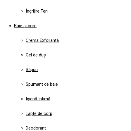
Îngrijire Ten
Baie și corp
Cremă Exfoliantă
Gel de duș
Săpun
Spumant de baie
Igienă Intimă
Lapte de corp
Deodorant