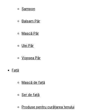
Șampon
Balsam Păr
Mască Păr
Ulei Păr
Vopsea Păr
Față
Mască de față
Ser de față
Produse pentru curățarea tenului