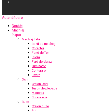
Autentificare
Noutăți
Machiaj
Înapoi
Machiaj Față
Bază de machiaj
Corector
Fond de Ten
Pudră
Fard de obraz
Iluminator
Conturare
Fixare
Ochi
Creion Ochi
Tușuri de pleoape
Mascara
Sprâncene
Buze
Creion buze
Ruj