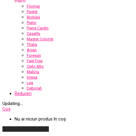
Înapoi
Flormar
Pastel
Bioblas
Pielor
Pierre Cardin
Casalfe
Master Colorist
Thalia
Anian
Foresan
Feel Free
Cielo Alto
Malizia
Intesa
Lea
Deborah
Reduceri
Updating
…
Coș
Nu ai niciun produs în coș.
Continuă cumpărăturile