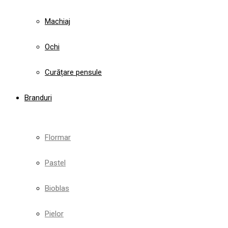
Machiaj
Ochi
Curățare pensule
Branduri
Flormar
Pastel
Bioblas
Pielor