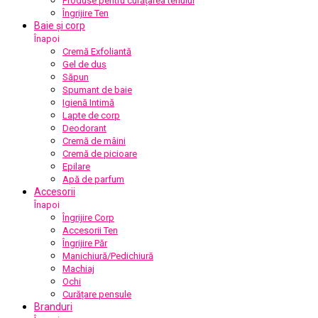
Produse pentru curățarea tenului
Îngrijire Ten
Baie și corp
Înapoi
Cremă Exfoliantă
Gel de duș
Săpun
Spumant de baie
Igienă Intimă
Lapte de corp
Deodorant
Cremă de mâini
Cremă de picioare
Epilare
Apă de parfum
Accesorii
Înapoi
Îngrijire Corp
Accesorii Ten
Îngrijire Păr
Manichiură/Pedichiură
Machiaj
Ochi
Curățare pensule
Branduri