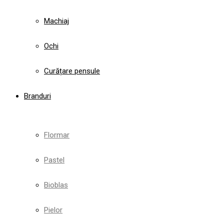
Machiaj
Ochi
Curățare pensule
Branduri
Flormar
Pastel
Bioblas
Pielor