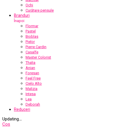
Ochi
Curățare pensule
Branduri
Înapoi
Flormar
Pastel
Bioblas
Pielor
Pierre Cardin
Casalfe
Master Colorist
Thalia
Anian
Foresan
Feel Free
Cielo Alto
Malizia
Intesa
Lea
Deborah
Reduceri
Updating
…
Coș