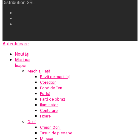
Distribution SRL
Autentificare
Noutăți
Machiaj
Înapoi
Machiaj Față
Bază de machiaj
Corector
Fond de Ten
Pudră
Fard de obraz
Iluminator
Conturare
Fixare
Ochi
Creion Ochi
Tușuri de pleoape
Mascara