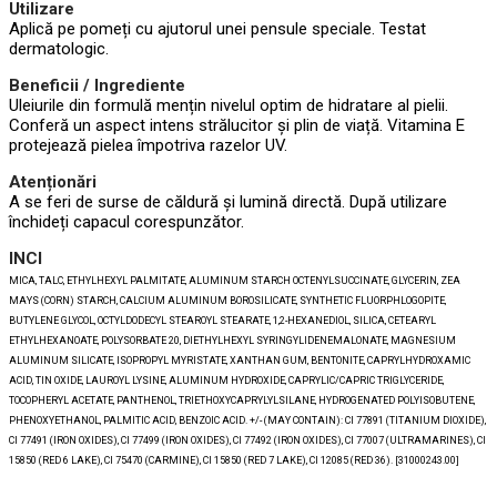
Utilizare
Aplică pe pomeți cu ajutorul unei pensule speciale. Testat
dermatologic.
Beneficii / Ingrediente
Uleiurile din formulă mențin nivelul optim de hidratare al pielii.
Conferă un aspect intens strălucitor și plin de viață. Vitamina E
protejează pielea împotriva razelor UV.
Atenționări
A se feri de surse de căldură și lumină directă. După utilizare
închideți capacul corespunzător.
INCI
MICA, TALC, ETHYLHEXYL PALMITATE, ALUMINUM STARCH OCTENYLSUCCINATE, GLYCERIN, ZEA
MAYS (CORN) STARCH, CALCIUM ALUMINUM BOROSILICATE, SYNTHETIC FLUORPHLOGOPITE,
BUTYLENE GLYCOL, OCTYLDODECYL STEAROYL STEARATE, 1,2-HEXANEDIOL, SILICA, CETEARYL
ETHYLHEXANOATE, POLYSORBATE 20, DIETHYLHEXYL SYRINGYLIDENEMALONATE, MAGNESIUM
ALUMINUM SILICATE, ISOPROPYL MYRISTATE, XANTHAN GUM, BENTONITE, CAPRYLHYDROXAMIC
ACID, TIN OXIDE, LAUROYL LYSINE, ALUMINUM HYDROXIDE, CAPRYLIC/CAPRIC TRIGLYCERIDE,
TOCOPHERYL ACETATE, PANTHENOL, TRIETHOXYCAPRYLYLSILANE, HYDROGENATED POLYISOBUTENE,
PHENOXYETHANOL, PALMITIC ACID, BENZOIC ACID. +/- (MAY CONTAIN): CI 77891 (TITANIUM DIOXIDE),
CI 77491 (IRON OXIDES), CI 77499 (IRON OXIDES), CI 77492 (IRON OXIDES), CI 77007 (ULTRAMARINES), CI
15850 (RED 6 LAKE), CI 75470 (CARMINE), CI 15850 (RED 7 LAKE), CI 12085 (RED 36). [31000243.00]