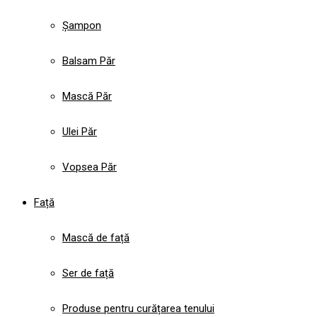
Șampon
Balsam Păr
Mască Păr
Ulei Păr
Vopsea Păr
Față
Mască de față
Ser de față
Produse pentru curățarea tenului