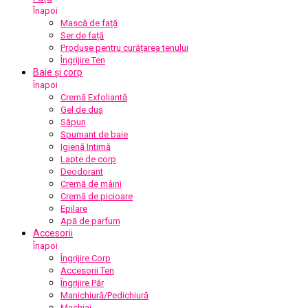
Înapoi
Mască de față
Ser de față
Produse pentru curățarea tenului
Îngrijire Ten
Baie și corp
Înapoi
Cremă Exfoliantă
Gel de duș
Săpun
Spumant de baie
Igienă Intimă
Lapte de corp
Deodorant
Cremă de mâini
Cremă de picioare
Epilare
Apă de parfum
Accesorii
Înapoi
Îngrijire Corp
Accesorii Ten
Îngrijire Păr
Manichiură/Pedichiură
Machiaj