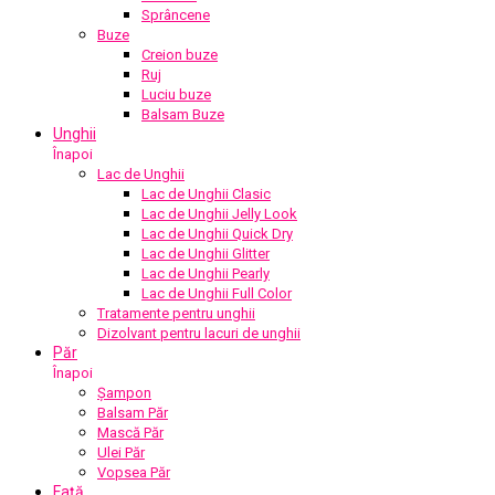
Sprâncene
Buze
Creion buze
Ruj
Luciu buze
Balsam Buze
Unghii
Înapoi
Lac de Unghii
Lac de Unghii Clasic
Lac de Unghii Jelly Look
Lac de Unghii Quick Dry
Lac de Unghii Glitter
Lac de Unghii Pearly
Lac de Unghii Full Color
Tratamente pentru unghii
Dizolvant pentru lacuri de unghii
Păr
Înapoi
Șampon
Balsam Păr
Mască Păr
Ulei Păr
Vopsea Păr
Față