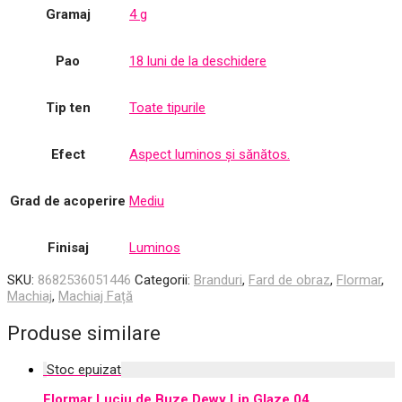
Gramaj
4 g
Pao
18 luni de la deschidere
Tip ten
Toate tipurile
Efect
Aspect luminos și sănătos.
Grad de acoperire
Mediu
Finisaj
Luminos
SKU:
8682536051446
Categorii:
Branduri
,
Fard de obraz
,
Flormar
,
Machiaj
,
Machiaj Față
Produse similare
Flormar Luciu de Buze Dewy Lip Glaze 04