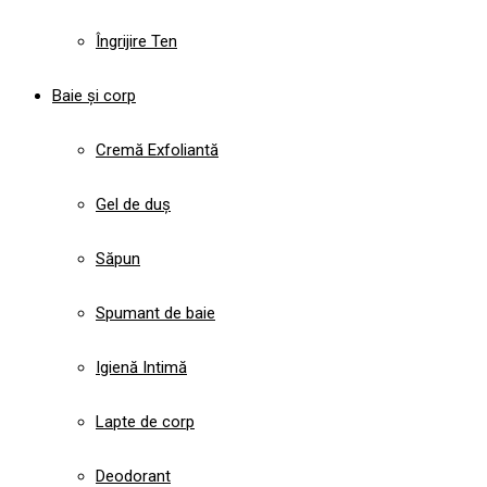
Îngrijire Ten
Baie și corp
Cremă Exfoliantă
Gel de duș
Săpun
Spumant de baie
Igienă Intimă
Lapte de corp
Deodorant