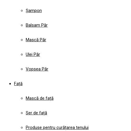
Șampon
Balsam Păr
Mască Păr
Ulei Păr
Vopsea Păr
Față
Mască de față
Ser de față
Produse pentru curățarea tenului