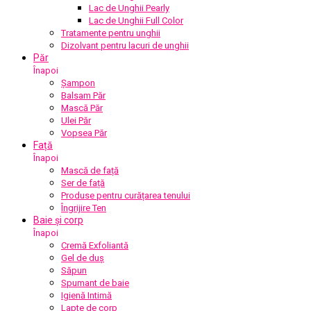
Lac de Unghii Pearly
Lac de Unghii Full Color
Tratamente pentru unghii
Dizolvant pentru lacuri de unghii
Păr
Înapoi
Șampon
Balsam Păr
Mască Păr
Ulei Păr
Vopsea Păr
Față
Înapoi
Mască de față
Ser de față
Produse pentru curățarea tenului
Îngrijire Ten
Baie și corp
Înapoi
Cremă Exfoliantă
Gel de duș
Săpun
Spumant de baie
Igienă Intimă
Lapte de corp