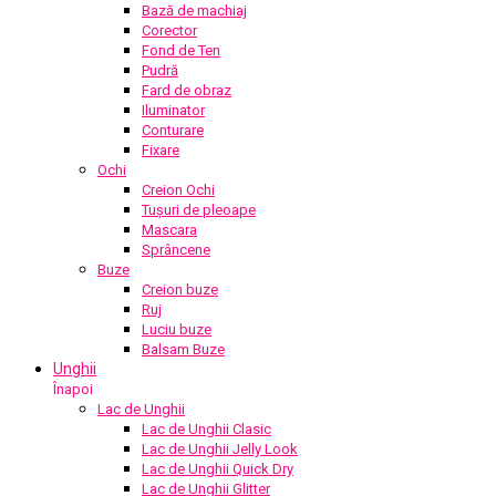
Bază de machiaj
Corector
Fond de Ten
Pudră
Fard de obraz
Iluminator
Conturare
Fixare
Ochi
Creion Ochi
Tușuri de pleoape
Mascara
Sprâncene
Buze
Creion buze
Ruj
Luciu buze
Balsam Buze
Unghii
Înapoi
Lac de Unghii
Lac de Unghii Clasic
Lac de Unghii Jelly Look
Lac de Unghii Quick Dry
Lac de Unghii Glitter