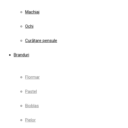
Machiaj
Ochi
Curățare pensule
Branduri
Flormar
Pastel
Bioblas
Pielor