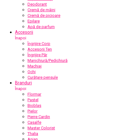
Deodorant
Cremă de mâini
Cremă de picioare
Epilare
Apă de parfum
Accesorii
Înapoi
Îngrijire Corp
Accesorii Ten
Îngrijire Păr
Manichiură/Pedichiură
Machiaj
Ochi
Curățare pensule
Branduri
Înapoi
Flormar
Pastel
Bioblas
Pielor
Pierre Cardin
Casalfe
Master Colorist
Thalia
Anian