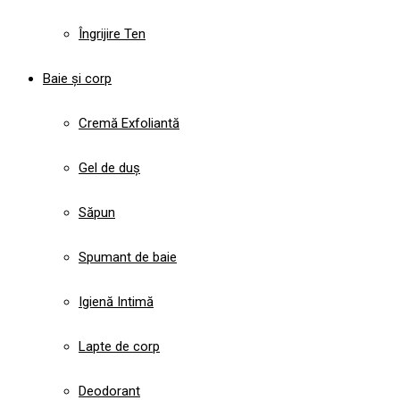
Îngrijire Ten
Baie și corp
Cremă Exfoliantă
Gel de duș
Săpun
Spumant de baie
Igienă Intimă
Lapte de corp
Deodorant