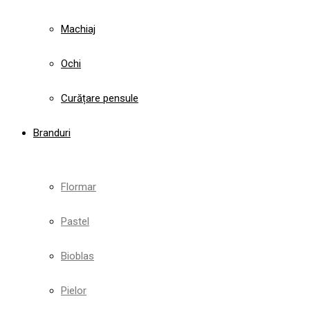
Machiaj
Ochi
Curățare pensule
Branduri
Flormar
Pastel
Bioblas
Pielor