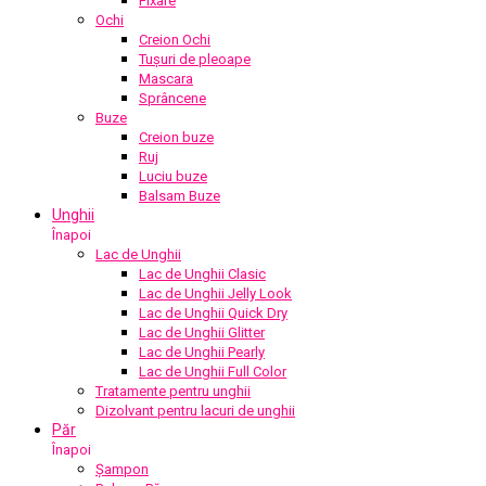
Fixare
Ochi
Creion Ochi
Tușuri de pleoape
Mascara
Sprâncene
Buze
Creion buze
Ruj
Luciu buze
Balsam Buze
Unghii
Înapoi
Lac de Unghii
Lac de Unghii Clasic
Lac de Unghii Jelly Look
Lac de Unghii Quick Dry
Lac de Unghii Glitter
Lac de Unghii Pearly
Lac de Unghii Full Color
Tratamente pentru unghii
Dizolvant pentru lacuri de unghii
Păr
Înapoi
Șampon