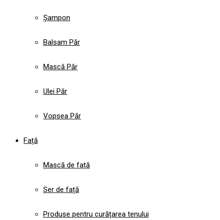
Șampon
Balsam Păr
Mască Păr
Ulei Păr
Vopsea Păr
Față
Mască de față
Ser de față
Produse pentru curățarea tenului