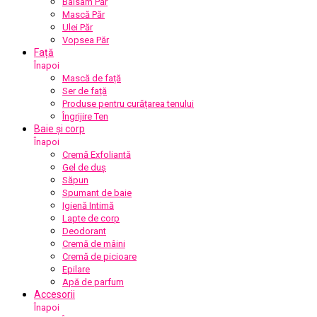
Balsam Păr
Mască Păr
Ulei Păr
Vopsea Păr
Față
Înapoi
Mască de față
Ser de față
Produse pentru curățarea tenului
Îngrijire Ten
Baie și corp
Înapoi
Cremă Exfoliantă
Gel de duș
Săpun
Spumant de baie
Igienă Intimă
Lapte de corp
Deodorant
Cremă de mâini
Cremă de picioare
Epilare
Apă de parfum
Accesorii
Înapoi