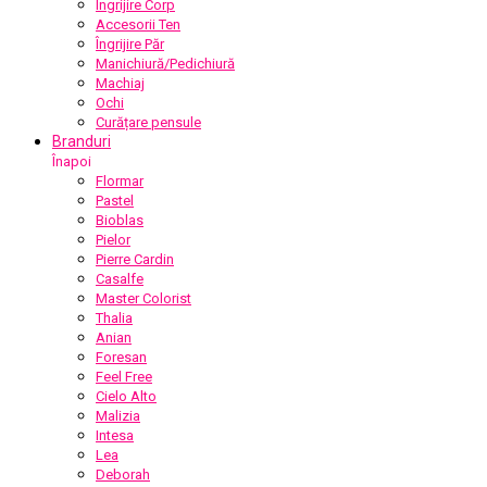
Îngrijire Corp
Accesorii Ten
Îngrijire Păr
Manichiură/Pedichiură
Machiaj
Ochi
Curățare pensule
Branduri
Înapoi
Flormar
Pastel
Bioblas
Pielor
Pierre Cardin
Casalfe
Master Colorist
Thalia
Anian
Foresan
Feel Free
Cielo Alto
Malizia
Intesa
Lea
Deborah