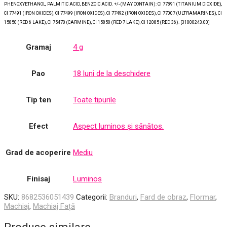
PHENOXYETHANOL, PALMITIC ACID, BENZOIC ACID. +/- (MAY CONTAIN): CI 77891 (TITANIUM DIOXIDE),
CI 77491 (IRON OXIDES), CI 77499 (IRON OXIDES), CI 77492 (IRON OXIDES), CI 77007 (ULTRAMARINES), CI
15850 (RED 6 LAKE), CI 75470 (CARMINE), CI 15850 (RED 7 LAKE), CI 12085 (RED 36). [31000243.00]
Gramaj
4 g
Pao
18 luni de la deschidere
Tip ten
Toate tipurile
Efect
Aspect luminos și sănătos.
Grad de acoperire
Mediu
Finisaj
Luminos
SKU:
8682536051439
Categorii:
Branduri
,
Fard de obraz
,
Flormar
,
Machiaj
,
Machiaj Față
Produse similare