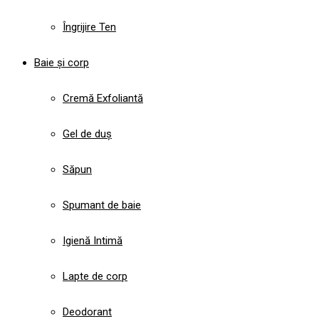
Îngrijire Ten
Baie și corp
Cremă Exfoliantă
Gel de duș
Săpun
Spumant de baie
Igienă Intimă
Lapte de corp
Deodorant