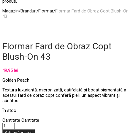
produs.
Magazin
/
Branduri
/
Flormar
/
Flormar Fard de Obraz Copt Blush-On
43
Flormar Fard de Obraz Copt
Blush-On 43
49,95
lei
Golden Peach
Textura luxuriantă, micronizată, catifelată și bogat pigmentată a
acestui fard de obraz copt conferă pielii un aspect vibrant și
sănătos.
În stoc
Cantitate
Cantitate
Adaugă în coș