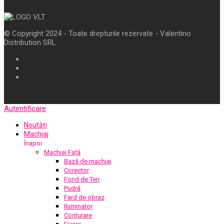
© Copyright 2024 - Toate drepturile rezervate - Valentino
Distribution SRL
Autentificare
Noutăți
Machiaj
Înapoi
Machiaj Față
Bază de machiaj
Corector
Fond de Ten
Pudră
Fard de obraz
Iluminator
Conturare