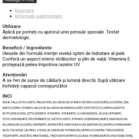
Descriere
Informații suplimentare
Utilizare
Aplică pe pomeți cu ajutorul unei pensule speciale. Testat
dermatologic.
Beneficii / Ingrediente
Uleiurile din formulă mențin nivelul optim de hidratare al pielii.
Conferă un aspect intens strălucitor și plin de viață. Vitamina E
protejează pielea împotriva razelor UV.
Atenționări
A se feri de surse de căldură și lumină directă. După utilizare
închideți capacul corespunzător.
INCI
MICA, TALC, ETHYLHEXYL PALMITATE, ALUMINUM STARCH OCTENYLSUCCINATE, GLYCERIN, ZEA
MAYS (CORN) STARCH, CALCIUM ALUMINUM BOROSILICATE, SYNTHETIC FLUORPHLOGOPITE,
BUTYLENE GLYCOL, OCTYLDODECYL STEAROYL STEARATE, 1,2-HEXANEDIOL, SILICA, CETEARYL
ETHYLHEXANOATE, POLYSORBATE 20, DIETHYLHEXYL SYRINGYLIDENEMALONATE, MAGNESIUM
ALUMINUM SILICATE, ISOPROPYL MYRISTATE, XANTHAN GUM, BENTONITE, CAPRYLHYDROXAMIC
ACID, TIN OXIDE, LAUROYL LYSINE, ALUMINUM HYDROXIDE, CAPRYLIC/CAPRIC TRIGLYCERIDE,
TOCOPHERYL ACETATE, PANTHENOL, TRIETHOXYCAPRYLYLSILANE, HYDROGENATED POLYISOBUTENE,