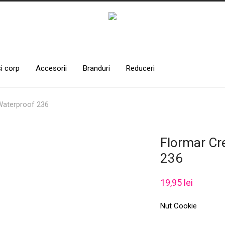
și corp
Accesorii
Branduri
Reduceri
Waterproof 236
Flormar Cr
236
19,95
lei
Nut Cookie