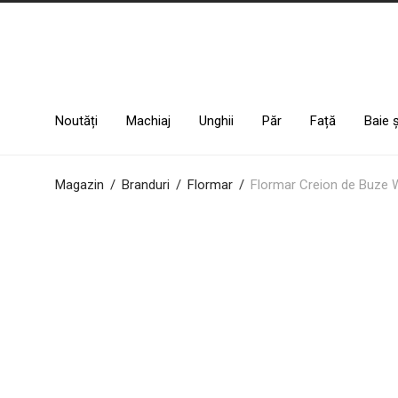
Noutăți
Machiaj
Unghii
Păr
Față
Baie 
Magazin
/
Branduri
/
Flormar
/
Flormar Creion de Buze 