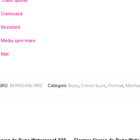
Toate tipurile
Cremoasă
Rezistent
Mediu spre mare
Mat
SKU:
8690604567492
Categorii:
Buze
,
Creion buze
,
Flormar
,
Machia