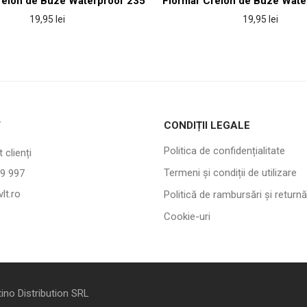
reion de Buze Waterproof 235
Flormar Creion de Buze Wate
19,95
lei
19,95
lei
T
CONDIȚII LEGALE
Politica de confidențialitate
 clienți
Termeni și condiții de utilizare
9 997
lt.ro
Politică de rambursări și returnă
Cookie-uri
ino Distribution SRL