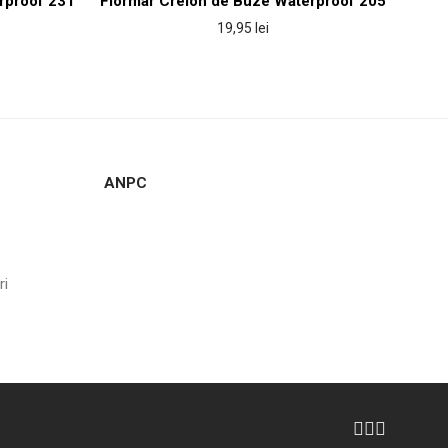
rproof 231
Flormar Creion de Buze Waterproof 205
19,95
lei
ANPC
ri