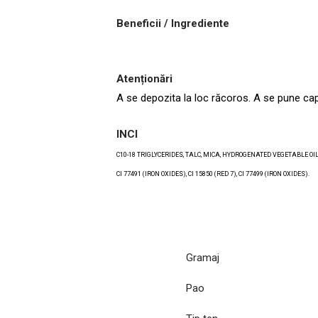
Beneficii / Ingrediente
Atenționări
A se depozita la loc răcoros. A se pune cap
INCI
C10-18 TRIGLYCERIDES, TALC, MICA, HYDROGENATED VEGETABLE OIL
CI 77491 (IRON OXIDES), CI 15850 (RED 7), CI 77499 (IRON OXIDES).
Gramaj
Pao