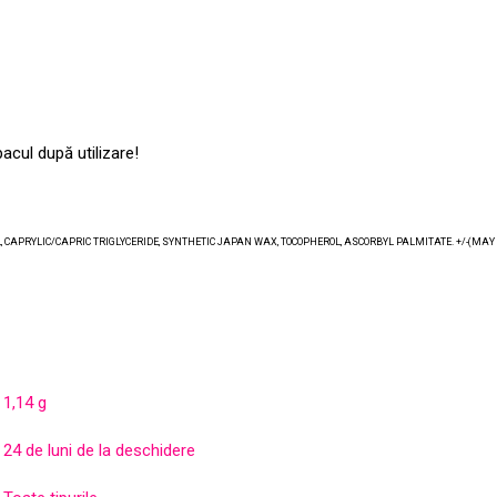
acul după utilizare!
, CAPRYLIC/CAPRIC TRIGLYCERIDE, SYNTHETIC JAPAN WAX, TOCOPHEROL, ASCORBYL PALMITATE. +/-(MAY CON
1,14 g
24 de luni de la deschidere