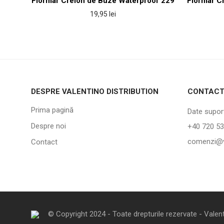
Flormar Creion de Buze Waterproof 229
Flormar C
19,95
lei
DESPRE VALENTINO DISTRIBUTION
CONTAC
Prima pagină
Date suport
Despre noi
+40 720 53
comenzi@v
Contact
© Copyright 2024 - Toate drepturile rezervate - Valent