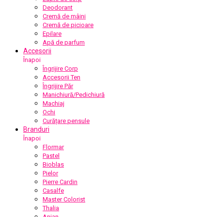
Deodorant
Cremă de mâini
Cremă de picioare
Epilare
Apă de parfum
Accesorii
Înapoi
Îngrijire Corp
Accesorii Ten
Îngrijire Păr
Manichiură/Pedichiură
Machiaj
Ochi
Curățare pensule
Branduri
Înapoi
Flormar
Pastel
Bioblas
Pielor
Pierre Cardin
Casalfe
Master Colorist
Thalia
Anian