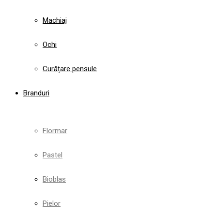
Machiaj
Ochi
Curățare pensule
Branduri
Flormar
Pastel
Bioblas
Pielor