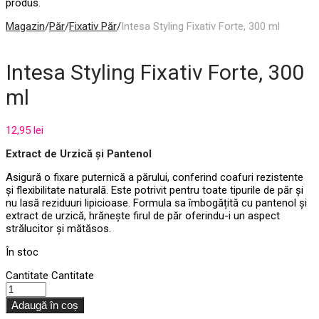
produs.
Magazin
/
Păr
/
Fixativ Păr
/
Intesa Styling Fixativ Forte, 300 ml
Intesa Styling Fixativ Forte, 300
ml
12,95
lei
Extract de Urzică și Pantenol
Asigură o fixare puternică a părului, conferind coafuri rezistente
și flexibilitate naturală. Este potrivit pentru toate tipurile de păr și
nu lasă reziduuri lipicioase. Formula sa îmbogățită cu pantenol și
extract de urzică, hrănește firul de păr oferindu-i un aspect
strălucitor și mătăsos.
În stoc
Cantitate
Cantitate
Adaugă în coș