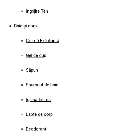
Îngrijire Ten
Baie și corp
Cremă Exfoliantă
Gel de duș
Săpun
Spumant de baie
Igienă Intimă
Lapte de corp
Deodorant