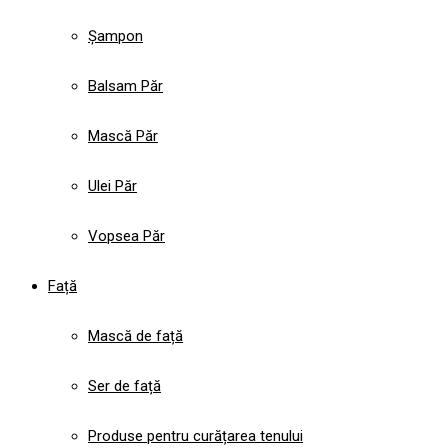
Șampon
Balsam Păr
Mască Păr
Ulei Păr
Vopsea Păr
Față
Mască de față
Ser de față
Produse pentru curățarea tenului