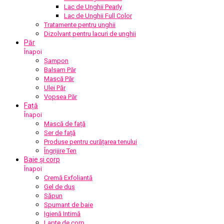
Lac de Unghii Pearly
Lac de Unghii Full Color
Tratamente pentru unghii
Dizolvant pentru lacuri de unghii
Păr
Înapoi
Șampon
Balsam Păr
Mască Păr
Ulei Păr
Vopsea Păr
Față
Înapoi
Mască de față
Ser de față
Produse pentru curățarea tenului
Îngrijire Ten
Baie și corp
Înapoi
Cremă Exfoliantă
Gel de duș
Săpun
Spumant de baie
Igienă Intimă
Lapte de corp