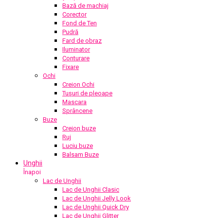
Bază de machiaj
Corector
Fond de Ten
Pudră
Fard de obraz
Iluminator
Conturare
Fixare
Ochi
Creion Ochi
Tușuri de pleoape
Mascara
Sprâncene
Buze
Creion buze
Ruj
Luciu buze
Balsam Buze
Unghii
Înapoi
Lac de Unghii
Lac de Unghii Clasic
Lac de Unghii Jelly Look
Lac de Unghii Quick Dry
Lac de Unghii Glitter