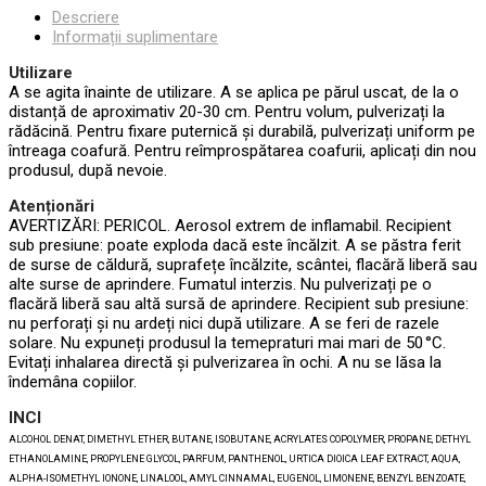
Descriere
Informații suplimentare
Utilizare
A se agita înainte de utilizare. A se aplica pe părul uscat, de la o
distanță de aproximativ 20-30 cm. Pentru volum, pulverizați la
rădăcină. Pentru fixare puternică și durabilă, pulverizați uniform pe
întreaga coafură. Pentru reîmprospătarea coafurii, aplicați din nou
produsul, după nevoie.
Atenționări
AVERTIZĂRI: PERICOL. Aerosol extrem de inflamabil. Recipient
sub presiune: poate exploda dacă este încălzit. A se păstra ferit
de surse de căldură, suprafețe încălzite, scântei, flacără liberă sau
alte surse de aprindere. Fumatul interzis. Nu pulverizați pe o
flacără liberă sau altă sursă de aprindere. Recipient sub presiune:
nu perforați și nu ardeți nici după utilizare. A se feri de razele
solare. Nu expuneți produsul la temepraturi mai mari de 50 °C.
Evitați inhalarea directă și pulverizarea în ochi. A nu se lăsa la
îndemâna copiilor.
INCI
ALCOHOL DENAT, DIMETHYL ETHER, BUTANE, ISOBUTANE, ACRYLATES COPOLYMER, PROPANE, DETHYL
ETHANOLAMINE, PROPYLENE GLYCOL, PARFUM, PANTHENOL, URTICA DIOICA LEAF EXTRACT, AQUA,
ALPHA-ISOMETHYL IONONE, LINALOOL, AMYL CINNAMAL, EUGENOL, LIMONENE, BENZYL BENZOATE,