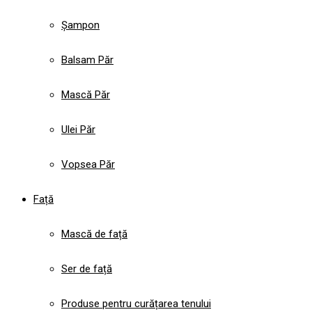
Șampon
Balsam Păr
Mască Păr
Ulei Păr
Vopsea Păr
Față
Mască de față
Ser de față
Produse pentru curățarea tenului