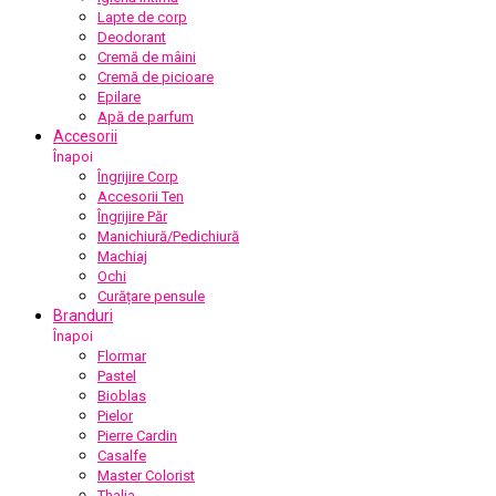
Lapte de corp
Deodorant
Cremă de mâini
Cremă de picioare
Epilare
Apă de parfum
Accesorii
Înapoi
Îngrijire Corp
Accesorii Ten
Îngrijire Păr
Manichiură/Pedichiură
Machiaj
Ochi
Curățare pensule
Branduri
Înapoi
Flormar
Pastel
Bioblas
Pielor
Pierre Cardin
Casalfe
Master Colorist
Thalia