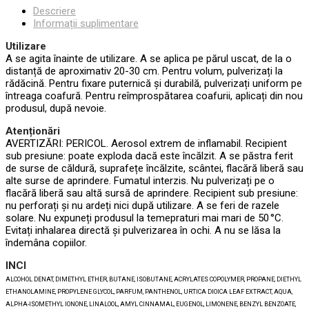
Descriere
Informații suplimentare
Utilizare
A se agita înainte de utilizare. A se aplica pe părul uscat, de la o
distanță de aproximativ 20-30 cm. Pentru volum, pulverizați la
rădăcină. Pentru fixare puternică și durabilă, pulverizați uniform pe
întreaga coafură. Pentru reîmprospătarea coafurii, aplicați din nou
produsul, după nevoie.
Atenționări
AVERTIZĂRI: PERICOL. Aerosol extrem de inflamabil. Recipient
sub presiune: poate exploda dacă este încălzit. A se păstra ferit
de surse de căldură, suprafețe încălzite, scântei, flacără liberă sau
alte surse de aprindere. Fumatul interzis. Nu pulverizați pe o
flacără liberă sau altă sursă de aprindere. Recipient sub presiune:
nu perforați și nu ardeți nici după utilizare. A se feri de razele
solare. Nu expuneți produsul la temepraturi mai mari de 50 °C.
Evitați inhalarea directă și pulverizarea în ochi. A nu se lăsa la
îndemâna copiilor.
INCI
ALCOHOL DENAT, DIMETHYL ETHER, BUTANE, ISOBUTANE, ACRYLATES COPOLYMER, PROPANE, DIETHYL
ETHANOLAMINE, PROPYLENE GLYCOL, PARFUM, PANTHENOL, URTICA DIOICA LEAF EXTRACT, AQUA,
ALPHA-ISOMETHYL IONONE, LINALOOL, AMYL CINNAMAL, EUGENOL, LIMONENE, BENZYL BENZOATE,