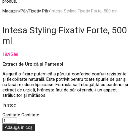
produs.
Magazin
/
Păr
/
Fixativ Păr
/
Intesa Styling Fixativ Forte, 500 ml
Intesa Styling Fixativ Forte, 500
ml
18,95
lei
Extract de Urzică și Pantenol
Asigură o fixare puternică a părului, conferind coafuri rezistente
și flexibilitate naturală. Este potrivit pentru toate tipurile de păr și
nu lasă reziduuri lipicioase. Formula sa îmbogățită cu pantenol și
extract de urzică, hrănește firul de păr oferindu-i un aspect
strălucitor și mătăsos.
În stoc
Cantitate
Cantitate
Adaugă în coș