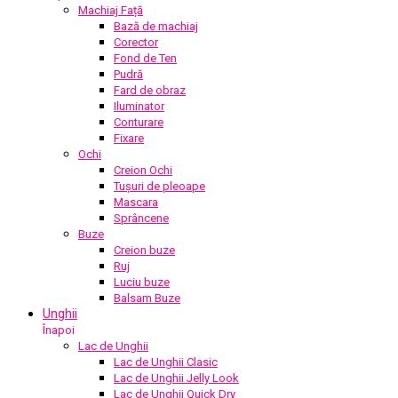
Machiaj Față
Bază de machiaj
Corector
Fond de Ten
Pudră
Fard de obraz
Iluminator
Conturare
Fixare
Ochi
Creion Ochi
Tușuri de pleoape
Mascara
Sprâncene
Buze
Creion buze
Ruj
Luciu buze
Balsam Buze
Unghii
Înapoi
Lac de Unghii
Lac de Unghii Clasic
Lac de Unghii Jelly Look
Lac de Unghii Quick Dry