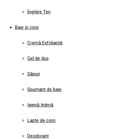
Îngrijire Ten
Baie și corp
Cremă Exfoliantă
Gel de duș
Săpun
Spumant de baie
Igienă Intimă
Lapte de corp
Deodorant