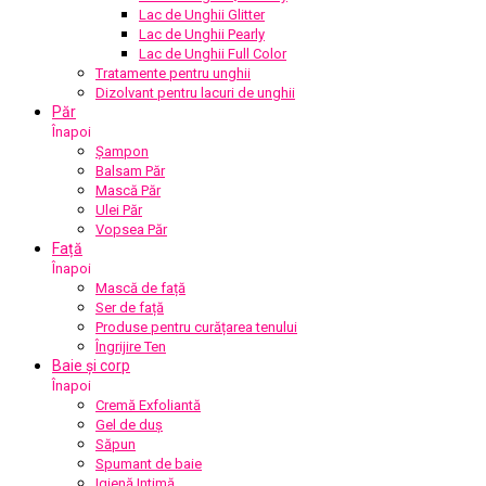
Lac de Unghii Glitter
Lac de Unghii Pearly
Lac de Unghii Full Color
Tratamente pentru unghii
Dizolvant pentru lacuri de unghii
Păr
Înapoi
Șampon
Balsam Păr
Mască Păr
Ulei Păr
Vopsea Păr
Față
Înapoi
Mască de față
Ser de față
Produse pentru curățarea tenului
Îngrijire Ten
Baie și corp
Înapoi
Cremă Exfoliantă
Gel de duș
Săpun
Spumant de baie
Igienă Intimă