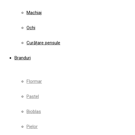
Machiaj
Ochi
Curățare pensule
Branduri
Flormar
Pastel
Bioblas
Pielor