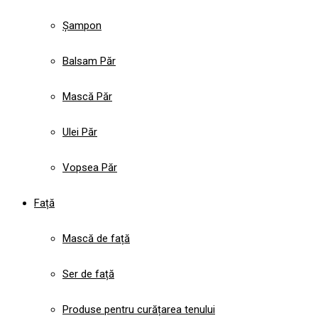
Șampon
Balsam Păr
Mască Păr
Ulei Păr
Vopsea Păr
Față
Mască de față
Ser de față
Produse pentru curățarea tenului