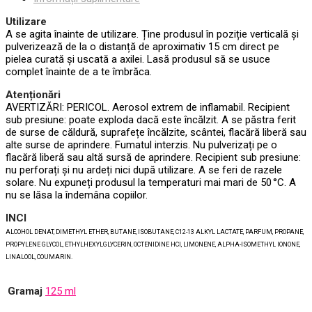
Utilizare
A se agita înainte de utilizare. Ține produsul în poziție verticală și
pulverizează de la o distanță de aproximativ 15 cm direct pe
pielea curată și uscată a axilei. Lasă produsul să se usuce
complet înainte de a te îmbrăca.
Atenționări
AVERTIZĂRI: PERICOL. Aerosol extrem de inflamabil. Recipient
sub presiune: poate exploda dacă este încălzit. A se păstra ferit
de surse de căldură, suprafețe încălzite, scântei, flacără liberă sau
alte surse de aprindere. Fumatul interzis. Nu pulverizați pe o
flacără liberă sau altă sursă de aprindere. Recipient sub presiune:
nu perforați și nu ardeți nici după utilizare. A se feri de razele
solare. Nu expuneți produsul la temperaturi mai mari de 50 °C. A
nu se lăsa la îndemâna copiilor.
INCI
ALCOHOL DENAT, DIMETHYL ETHER, BUTANE, ISOBUTANE, C12-13 ALKYL LACTATE, PARFUM, PROPANE,
PROPYLENE GLYCOL, ETHYLHEXYLGLYCERIN, OCTENIDINE HCI, LIMONENE, ALPHA-ISOMETHYL IONONE,
LINALOOL, COUMARIN.
Gramaj
125 ml