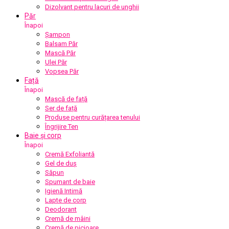
Dizolvant pentru lacuri de unghii
Păr
Înapoi
Șampon
Balsam Păr
Mască Păr
Ulei Păr
Vopsea Păr
Față
Înapoi
Mască de față
Ser de față
Produse pentru curățarea tenului
Îngrijire Ten
Baie și corp
Înapoi
Cremă Exfoliantă
Gel de duș
Săpun
Spumant de baie
Igienă Intimă
Lapte de corp
Deodorant
Cremă de mâini
Cremă de picioare