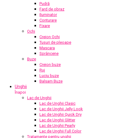
Pudră
Fard de obraz
Iluminator
Conturare
Fixare
Ochi
Creion Ochi
Tușuri de pleoape
Mascara
Sprâncene
Buze
Creion buze
Ruj
Luciu buze
Balsam Buze
Unghii
Înapoi
Lac de Unghii
Lac de Unghii Clasic
Lac de Unghii Jelly Look
Lac de Unghii Quick Dry
Lac de Unghii Glitter
Lac de Unghii Pearly
Lac de Unghii Full Color
Tratamente pentru unghii