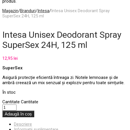
produs.
Magazin
/
Branduri
/
Intesa
/
Intesa Unisex Deodorant Spray
SuperSex 24H, 125 ml
Intesa Unisex Deodorant Spray
SuperSex 24H, 125 ml
12,95
lei
SuperSex
Asigură protecție eficientă întreaga zi. Notele lemnoase și de
ambră creează un mix senzual și exploziv pentru toate simțurile.
În stoc
Cantitate
Cantitate
Adaugă în coș
Descriere
Informații suplimentare