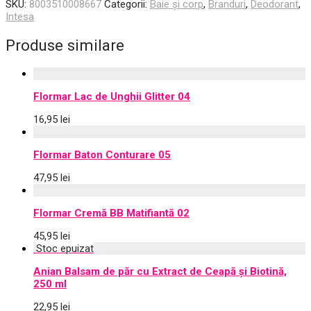
SKU:
8003510008667
Categorii:
Baie și corp
,
Branduri
,
Deodorant
,
Intesa
Produse similare
Flormar Lac de Unghii Glitter 04
16,95
lei
Flormar Baton Conturare 05
47,95
lei
Flormar Cremă BB Matifiantă 02
45,95
lei
Anian Balsam de păr cu Extract de Ceapă și Biotină,
250 ml
22,95
lei