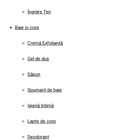
Îngrijire Ten
Baie și corp
Cremă Exfoliantă
Gel de duș
Săpun
Spumant de baie
Igienă Intimă
Lapte de corp
Deodorant