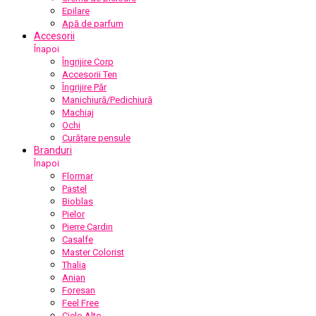
Epilare
Apă de parfum
Accesorii
Înapoi
Îngrijire Corp
Accesorii Ten
Îngrijire Păr
Manichiură/Pedichiură
Machiaj
Ochi
Curățare pensule
Branduri
Înapoi
Flormar
Pastel
Bioblas
Pielor
Pierre Cardin
Casalfe
Master Colorist
Thalia
Anian
Foresan
Feel Free
Cielo Alto