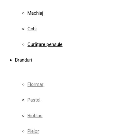
Machiaj
Ochi
Curățare pensule
Branduri
Flormar
Pastel
Bioblas
Pielor