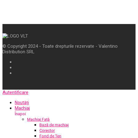
© Copyright 2024 - Toate drepturile rezervate - Valentino
Distribution SRL
Autentificare
Noutăți
Machiaj
Înapoi
Machiaj Față
Bază de machiaj
Corector
Fond de Ten