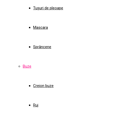
Tușuri de pleoape
Mascara
Sprâncene
Buze
Creion buze
Ruj