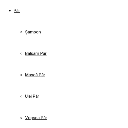
Păr
Șampon
Balsam Păr
Mască Păr
Ulei Păr
Vopsea Păr