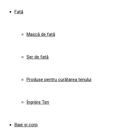
Față
Mască de față
Ser de față
Produse pentru curățarea tenului
Îngrijire Ten
Baie și corp