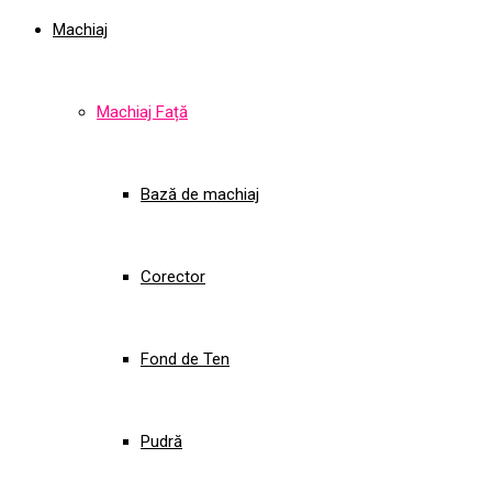
Machiaj
Machiaj Față
Bază de machiaj
Corector
Fond de Ten
Pudră