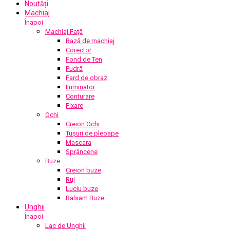
Noutăți
Machiaj
Înapoi
Machiaj Față
Bază de machiaj
Corector
Fond de Ten
Pudră
Fard de obraz
Iluminator
Conturare
Fixare
Ochi
Creion Ochi
Tușuri de pleoape
Mascara
Sprâncene
Buze
Creion buze
Ruj
Luciu buze
Balsam Buze
Unghii
Înapoi
Lac de Unghii