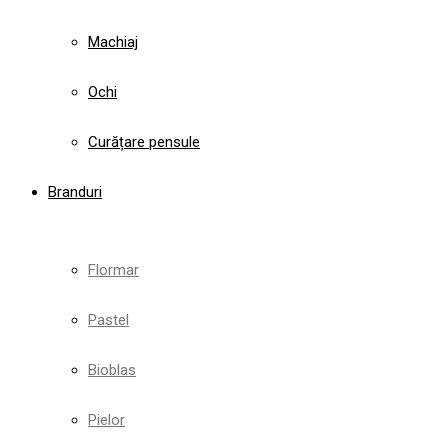
Machiaj
Ochi
Curățare pensule
Branduri
Flormar
Pastel
Bioblas
Pielor