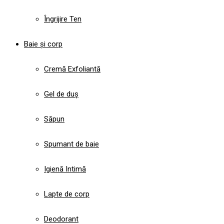
Îngrijire Ten
Baie și corp
Cremă Exfoliantă
Gel de duș
Săpun
Spumant de baie
Igienă Intimă
Lapte de corp
Deodorant