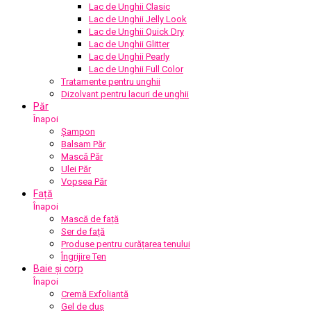
Lac de Unghii Clasic
Lac de Unghii Jelly Look
Lac de Unghii Quick Dry
Lac de Unghii Glitter
Lac de Unghii Pearly
Lac de Unghii Full Color
Tratamente pentru unghii
Dizolvant pentru lacuri de unghii
Păr
Înapoi
Șampon
Balsam Păr
Mască Păr
Ulei Păr
Vopsea Păr
Față
Înapoi
Mască de față
Ser de față
Produse pentru curățarea tenului
Îngrijire Ten
Baie și corp
Înapoi
Cremă Exfoliantă
Gel de duș