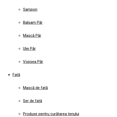
Șampon
Balsam Păr
Mască Păr
Ulei Păr
Vopsea Păr
Față
Mască de față
Ser de față
Produse pentru curățarea tenului