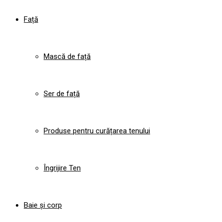
Față
Mască de față
Ser de față
Produse pentru curățarea tenului
Îngrijire Ten
Baie și corp