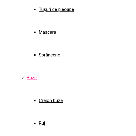
Tușuri de pleoape
Mascara
Sprâncene
Buze
Creion buze
Ruj