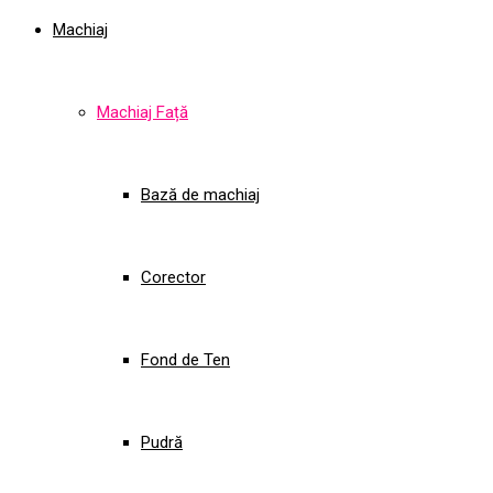
Machiaj
Machiaj Față
Bază de machiaj
Corector
Fond de Ten
Pudră