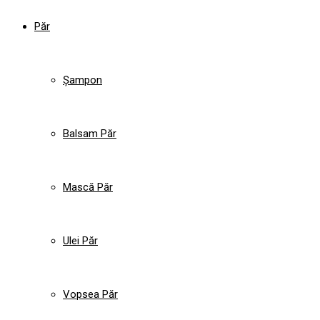
Păr
Șampon
Balsam Păr
Mască Păr
Ulei Păr
Vopsea Păr