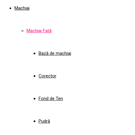
Machiaj
Machiaj Față
Bază de machiaj
Corector
Fond de Ten
Pudră