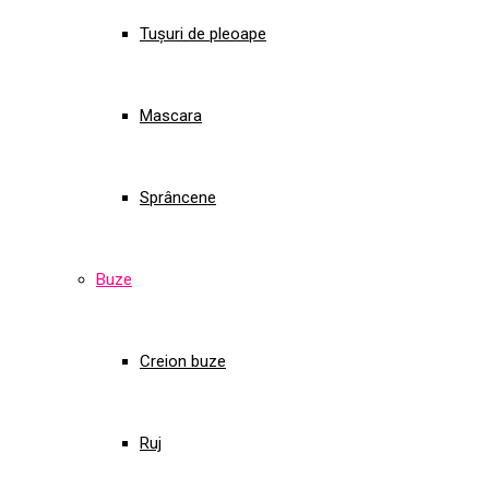
Tușuri de pleoape
Mascara
Sprâncene
Buze
Creion buze
Ruj