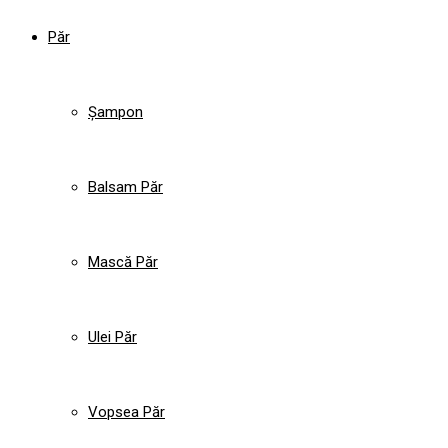
Păr
Șampon
Balsam Păr
Mască Păr
Ulei Păr
Vopsea Păr