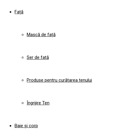
Față
Mască de față
Ser de față
Produse pentru curățarea tenului
Îngrijire Ten
Baie și corp