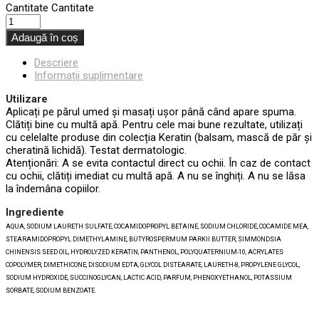
Cantitate
Cantitate
Adaugă în coș
Descriere
Informații suplimentare
Utilizare
Aplicați pe părul umed și masați ușor până când apare spuma.
Clătiți bine cu multă apă. Pentru cele mai bune rezultate, utilizați
cu celelalte produse din colecția Keratin (balsam, mască de păr și
cheratină lichidă). Testat dermatologic.
Atenționări: A se evita contactul direct cu ochii. În caz de contact
cu ochii, clătiți imediat cu multă apă. A nu se înghiți. A nu se lăsa
la îndemâna copiilor.
Ingrediente
AQUA, SODIUM LAURETH SULFATE, COCAMIDOPROPYL BETAINE, SODIUM CHLORIDE, COCAMIDE MEA,
STEARAMIDOPROPYL DIMETHYLAMINE, BUTYROSPERMUM PARKII BUTTER, SIMMONDSIA
CHINENSIS SEED OIL, HYDROLYZED KERATIN, PANTHENOL, POLYQUATERNIUM-10, ACRYLATES
COPOLYMER, DIMETHICONE, DISODIUM EDTA, GLYCOL DISTEARATE, LAURETH-8, PROPYLENE GLYCOL,
SODIUM HYDROXIDE, SUCCINOGLYCAN, LACTIC ACID, PARFUM, PHENOXYETHANOL, POTASSIUM
SORBATE, SODIUM BENZOATE.