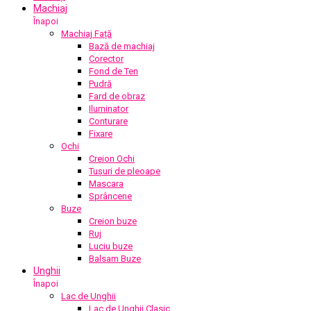
Machiaj
Înapoi
Machiaj Față
Bază de machiaj
Corector
Fond de Ten
Pudră
Fard de obraz
Iluminator
Conturare
Fixare
Ochi
Creion Ochi
Tușuri de pleoape
Mascara
Sprâncene
Buze
Creion buze
Ruj
Luciu buze
Balsam Buze
Unghii
Înapoi
Lac de Unghii
Lac de Unghii Clasic