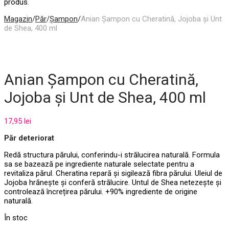
produs.
Magazin
/
Păr
/
Șampon
/
Anian Șampon cu Cheratină, Jojoba și Unt
de Shea, 400 ml
Anian Șampon cu Cheratină,
Jojoba și Unt de Shea, 400 ml
17,95
lei
Păr deteriorat
Redă structura părului, conferindu-i strălucirea naturală. Formula
sa se bazează pe ingrediente naturale selectate pentru a
revitaliza părul. Cheratina repară și sigilează fibra părului. Uleiul de
Jojoba hrănește și conferă strălucire. Untul de Shea netezește și
controlează încrețirea părului. +90% ingrediente de origine
naturală
.
În stoc