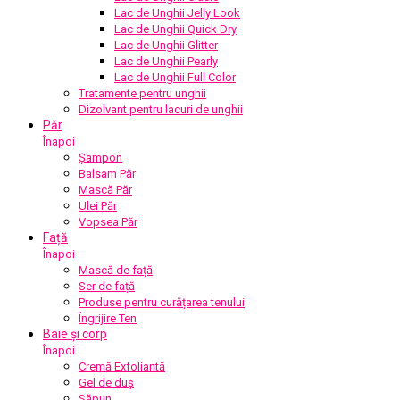
Lac de Unghii Jelly Look
Lac de Unghii Quick Dry
Lac de Unghii Glitter
Lac de Unghii Pearly
Lac de Unghii Full Color
Tratamente pentru unghii
Dizolvant pentru lacuri de unghii
Păr
Înapoi
Șampon
Balsam Păr
Mască Păr
Ulei Păr
Vopsea Păr
Față
Înapoi
Mască de față
Ser de față
Produse pentru curățarea tenului
Îngrijire Ten
Baie și corp
Înapoi
Cremă Exfoliantă
Gel de duș
Săpun