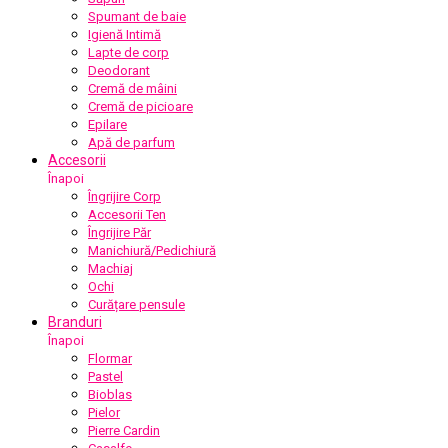
Spumant de baie
Igienă Intimă
Lapte de corp
Deodorant
Cremă de mâini
Cremă de picioare
Epilare
Apă de parfum
Accesorii
Înapoi
Îngrijire Corp
Accesorii Ten
Îngrijire Păr
Manichiură/Pedichiură
Machiaj
Ochi
Curățare pensule
Branduri
Înapoi
Flormar
Pastel
Bioblas
Pielor
Pierre Cardin