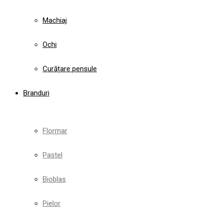
Machiaj
Ochi
Curățare pensule
Branduri
Flormar
Pastel
Bioblas
Pielor