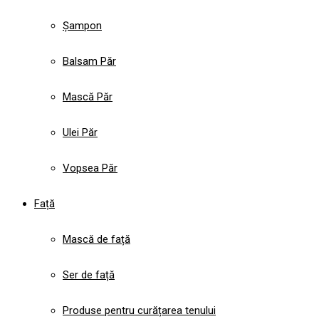
Șampon
Balsam Păr
Mască Păr
Ulei Păr
Vopsea Păr
Față
Mască de față
Ser de față
Produse pentru curățarea tenului