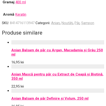
Gramaj
400 ml
Aromă
Keratin
SKU:
8414716113947
Categorii:
Anian
,
Noutăți
,
Păr
,
Șampon
Produse similare
Anian Balsam de păr cu Argan, Macadamia și Grâu 250
ml
16,95
lei
Anian Mască pentru păr cu Extract de Ceapă și Biotină,
350 ml
22,95
lei
Anian Balsam de păr Definire și Volum, 250 ml