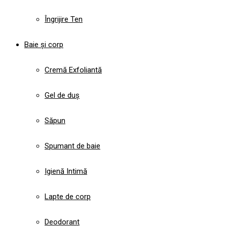
Îngrijire Ten
Baie și corp
Cremă Exfoliantă
Gel de duș
Săpun
Spumant de baie
Igienă Intimă
Lapte de corp
Deodorant