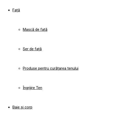
Față
Mască de față
Ser de față
Produse pentru curățarea tenului
Îngrijire Ten
Baie și corp