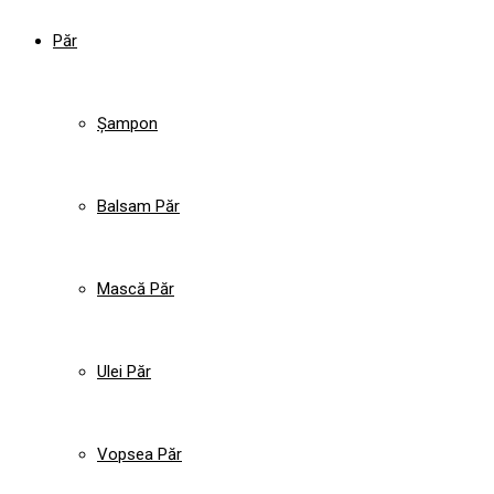
Păr
Șampon
Balsam Păr
Mască Păr
Ulei Păr
Vopsea Păr