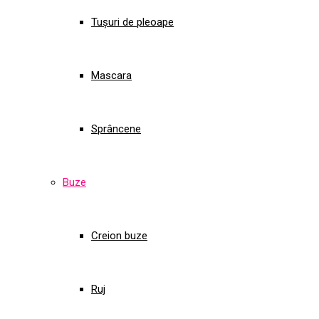
Tușuri de pleoape
Mascara
Sprâncene
Buze
Creion buze
Ruj