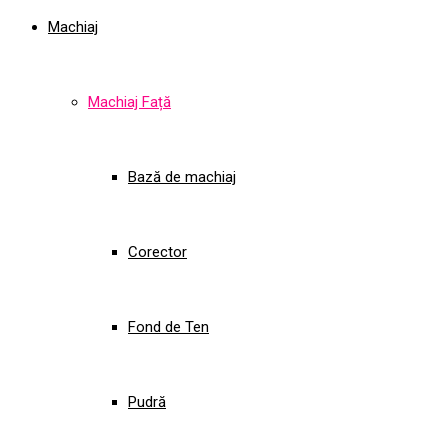
Machiaj
Machiaj Față
Bază de machiaj
Corector
Fond de Ten
Pudră