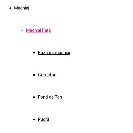
Machiaj
Machiaj Față
Bază de machiaj
Corector
Fond de Ten
Pudră