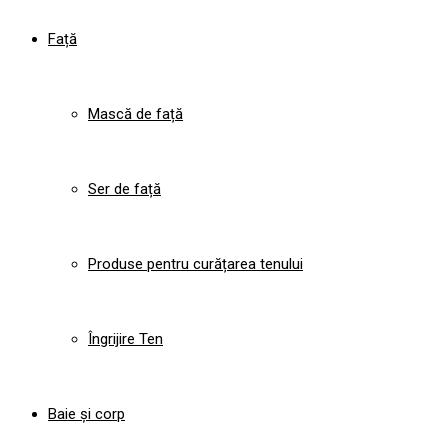
Față
Mască de față
Ser de față
Produse pentru curățarea tenului
Îngrijire Ten
Baie și corp