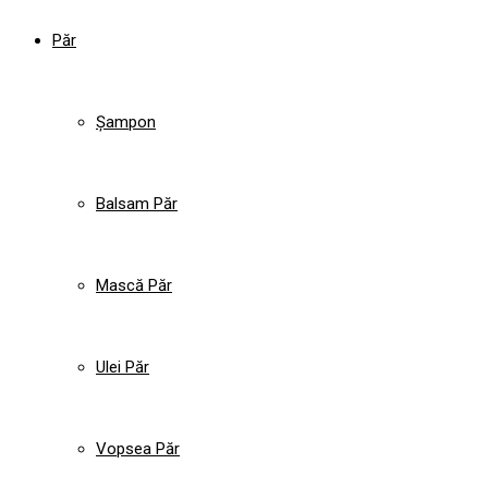
Păr
Șampon
Balsam Păr
Mască Păr
Ulei Păr
Vopsea Păr