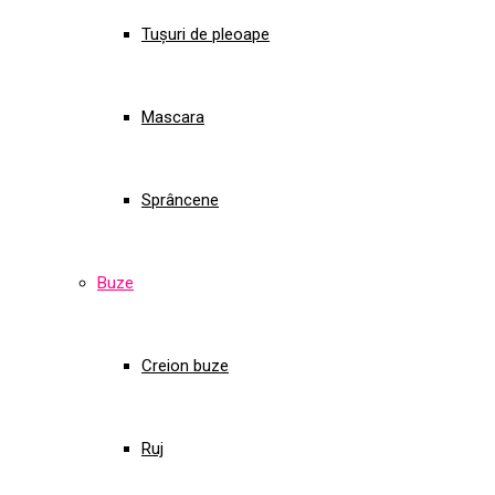
Tușuri de pleoape
Mascara
Sprâncene
Buze
Creion buze
Ruj