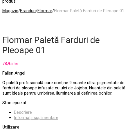
produs.
Magazin
/
Branduri
/
Flormar
/
Flormar Paletă Farduri de Pleoape 01
Flormar Paletă Farduri de
Pleoape 01
78,95
lei
Fallen Angel
O paletă profesională care conține 9 nuanțe ultra-pigmentate de
farduri de pleoape infuzate cu ulei de Jojoba. Nuanțele din paletă
sunt ideale pentru umbrirea, iluminarea și definirea ochilor.
Stoc epuizat
Descriere
Informații suplimentare
Utilizare