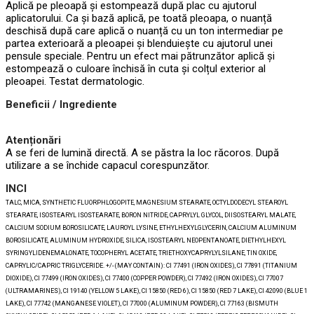
Aplică pe pleoapă și estompează după plac cu ajutorul
aplicatorului. Ca și bază aplică, pe toată pleoapa, o nuanță
deschisă după care aplică o nuanță cu un ton intermediar pe
partea exterioară a pleoapei și blenduiește cu ajutorul unei
pensule speciale. Pentru un efect mai pătrunzător aplică și
estompează o culoare închisă în cuta și colțul exterior al
pleoapei. Testat dermatologic.
Beneficii / Ingrediente
Atenționări
A se feri de lumină directă. A se păstra la loc răcoros. După
utilizare a se închide capacul corespunzător.
INCI
TALC, MICA, SYNTHETIC FLUORPHLOGOPITE, MAGNESIUM STEARATE, OCTYLDODECYL STEAROYL
STEARATE, ISOSTEARYL ISOSTEARATE, BORON NITRIDE, CAPRYLYL GLYCOL, DIISOSTEARYL MALATE,
CALCIUM SODIUM BOROSILICATE, LAUROYL LYSINE, ETHYLHEXYLGLYCERIN, CALCIUM ALUMINUM
BOROSILICATE, ALUMINUM HYDROXIDE, SILICA, ISOSTEARYL NEOPENTANOATE, DIETHYLHEXYL
SYRINGYLIDENEMALONATE, TOCOPHERYL ACETATE, TRIETHOXYCAPRYLYLSILANE, TIN OXIDE,
CAPRYLIC/CAPRIC TRIGLYCERIDE. +/- (MAY CONTAIN): CI 77491 (IRON OXIDES), CI 77891 (TITANIUM
DIOXIDE), CI 77499 (IRON OXIDES), CI 77400 (COPPER POWDER), CI 77492 (IRON OXIDES), CI 77007
(ULTRAMARINES), CI 19140 (YELLOW 5 LAKE), CI 15850 (RED 6), CI 15850 (RED 7 LAKE), CI 42090 (BLUE 1
LAKE), CI 77742 (MANGANESE VIOLET), CI 77000 (ALUMINUM POWDER), CI 77163 (BISMUTH