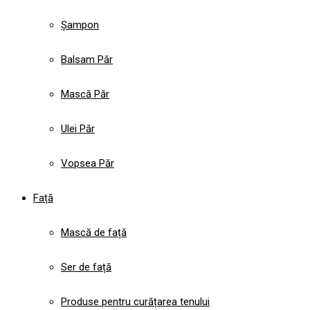
Șampon
Balsam Păr
Mască Păr
Ulei Păr
Vopsea Păr
Față
Mască de față
Ser de față
Produse pentru curățarea tenului