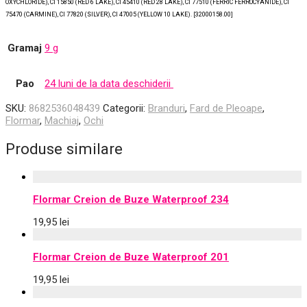
OXYCHLORIDE), CI 15850 (RED 6 LAKE), CI 45410 (RED 28 LAKE), CI 77510 (FERRIC FERROCYANIDE), CI
75470 (CARMINE), CI 77820 (SILVER), CI 47005 (YELLOW 10 LAKE). [32000158.00]
Gramaj
9 g
Pao
24 luni de la data deschiderii
SKU:
8682536048439
Categorii:
Branduri
,
Fard de Pleoape
,
Flormar
,
Machiaj
,
Ochi
Produse similare
Flormar Creion de Buze Waterproof 234
19,95
lei
Flormar Creion de Buze Waterproof 201
19,95
lei