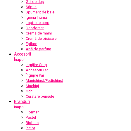
Gel de duș
Săpun
Spumant de baie
Igienă Intimă
Lapte de corp
Deodorant
Cremă de mâini
Cremă de picioare
Epilare
Apă de parfum
Accesorii
Înapoi
Îngrijire Corp
Accesorii Ten
Îngrijire Păr
Manichiură/Pedichiură
Machiaj
Ochi
Curățare pensule
Branduri
Înapoi
Flormar
Pastel
Bioblas
Pielor