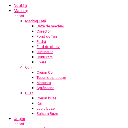
Noutăți
Machiaj
Înapoi
Machiaj Față
Bază de machiaj
Corector
Fond de Ten
Pudră
Fard de obraz
Iluminator
Conturare
Fixare
Ochi
Creion Ochi
Tușuri de pleoape
Mascara
Sprâncene
Buze
Creion buze
Ruj
Luciu buze
Balsam Buze
Unghii
Înapoi