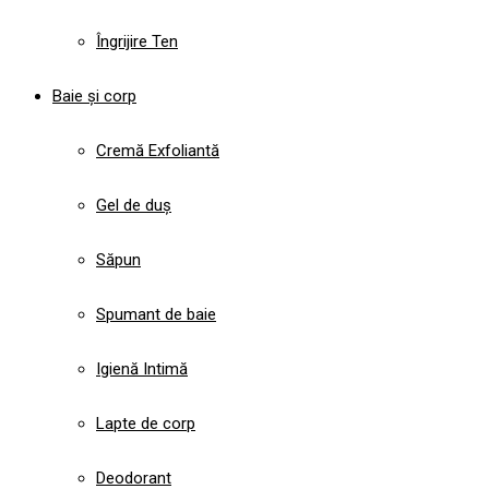
Îngrijire Ten
Baie și corp
Cremă Exfoliantă
Gel de duș
Săpun
Spumant de baie
Igienă Intimă
Lapte de corp
Deodorant