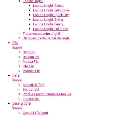
Lac de Unghii
Lac de Unghii Clasic
Lac de Unghii Jelly Look
Lac de Unghii Quick Dry
Lac de Unghii Glitter
Lac de Unghii Pearly
Lac de Unghii Full Color
Tratamente pentru unghii
Dizolvant pentru lacuri de unghii
Păr
Înapoi
Șampon
Balsam Păr
Mască Păr
Ulei Păr
Vopsea Păr
Față
Înapoi
Mască de față
Ser de față
Produse pentru curățarea tenului
Îngrijire Ten
Baie și corp
Înapoi
Cremă Exfoliantă