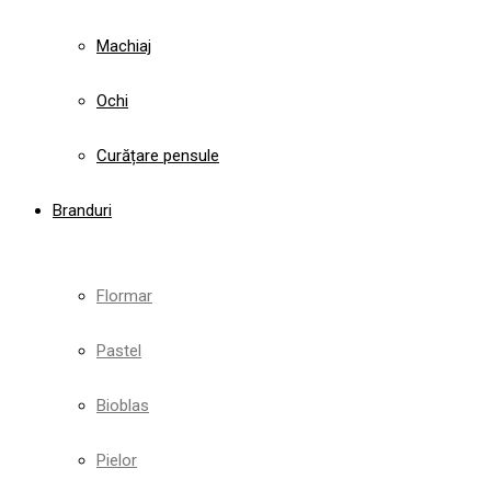
Machiaj
Ochi
Curățare pensule
Branduri
Flormar
Pastel
Bioblas
Pielor