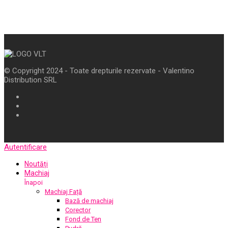
© Copyright 2024 - Toate drepturile rezervate - Valentino
Distribution SRL
Autentificare
Noutăți
Machiaj
Înapoi
Machiaj Față
Bază de machiaj
Corector
Fond de Ten