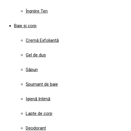
Îngrijire Ten
Baie și corp
Cremă Exfoliantă
Gel de duș
Săpun
Spumant de baie
Igienă Intimă
Lapte de corp
Deodorant