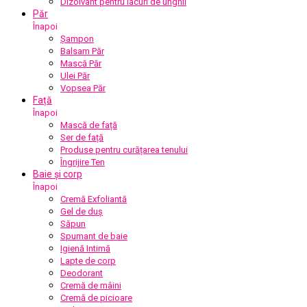
Dizolvant pentru lacuri de unghii
Păr
Înapoi
Șampon
Balsam Păr
Mască Păr
Ulei Păr
Vopsea Păr
Față
Înapoi
Mască de față
Ser de față
Produse pentru curățarea tenului
Îngrijire Ten
Baie și corp
Înapoi
Cremă Exfoliantă
Gel de duș
Săpun
Spumant de baie
Igienă Intimă
Lapte de corp
Deodorant
Cremă de mâini
Cremă de picioare