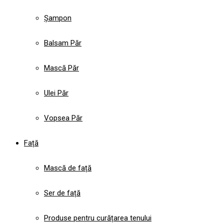
Șampon
Balsam Păr
Mască Păr
Ulei Păr
Vopsea Păr
Față
Mască de față
Ser de față
Produse pentru curățarea tenului