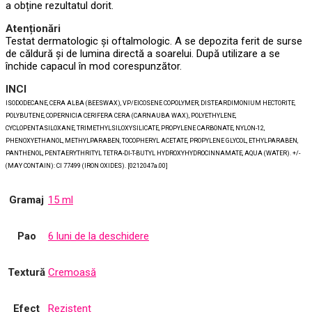
a obține rezultatul dorit.
Atenționări
Testat dermatologic și oftalmologic. A se depozita ferit de surse
de căldură și de lumina directă a soarelui. După utilizare a se
închide capacul în mod corespunzător.
INCI
ISODODECANE, CERA ALBA (BEESWAX), VP/EICOSENE COPOLYMER, DISTEARDIMONIUM HECTORITE,
POLYBUTENE, COPERNICIA CERIFERA CERA (CARNAUBA WAX), POLYETHYLENE,
CYCLOPENTASILOXANE, TRIMETHYLSILOXYSILICATE, PROPYLENE CARBONATE, NYLON-12,
PHENOXYETHANOL, METHYLPARABEN, TOCOPHERYL ACETATE, PROPYLENE GLYCOL, ETHYLPARABEN,
PANTHENOL, PENTAERYTHRITYL TETRA-DI-T-BUTYL HYDROXYHYDROCINNAMATE, AQUA (WATER). +/-
(MAY CONTAIN): CI 77499 (IRON OXIDES). [0212047a.00]
Gramaj
15 ml
Pao
6 luni de la deschidere
Textură
Cremoasă
Efect
Rezistent