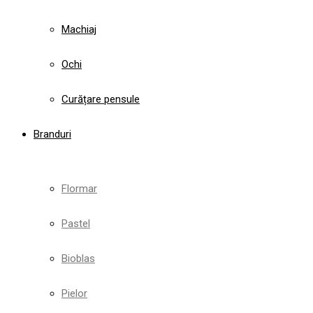
Machiaj
Ochi
Curățare pensule
Branduri
Flormar
Pastel
Bioblas
Pielor