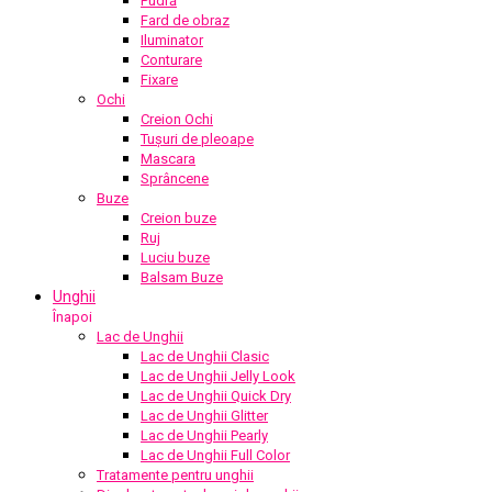
Pudră
Fard de obraz
Iluminator
Conturare
Fixare
Ochi
Creion Ochi
Tușuri de pleoape
Mascara
Sprâncene
Buze
Creion buze
Ruj
Luciu buze
Balsam Buze
Unghii
Înapoi
Lac de Unghii
Lac de Unghii Clasic
Lac de Unghii Jelly Look
Lac de Unghii Quick Dry
Lac de Unghii Glitter
Lac de Unghii Pearly
Lac de Unghii Full Color
Tratamente pentru unghii