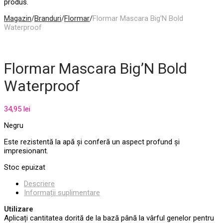
produs.
Magazin
/
Branduri
/
Flormar
/
Flormar Mascara Big’N Bold
Waterproof
Flormar Mascara Big’N Bold
Waterproof
34,95
lei
Negru
Este rezistentă la apă și conferă un aspect profund și
impresionant.
Stoc epuizat
Descriere
Informații suplimentare
Utilizare
Aplicați cantitatea dorită de la bază până la vârful genelor pentru