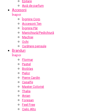
Epilare
Apă de parfum
Accesorii
Înapoi
Îngrijire Corp
Accesorii Ten
Îngrijire Păr
Manichiură/Pedichiură
Machiaj
Ochi
Curățare pensule
Branduri
Înapoi
Flormar
Pastel
Bioblas
Pielor
Pierre Cardin
Casalfe
Master Colorist
Thalia
Anian
Foresan
Feel Free
Cielo Alto