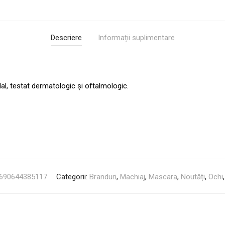
Descriere
Informații suplimentare
lal, testat dermatologic și oftalmologic.
690644385117
Categorii:
Branduri
,
Machiaj
,
Mascara
,
Noutăți
,
Ochi