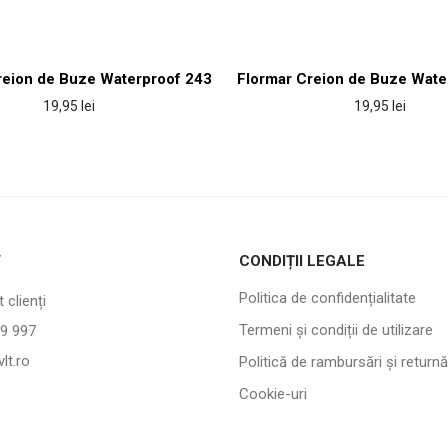
reion de Buze Waterproof 243
Flormar Creion de Buze Wate
19,95
lei
19,95
lei
T
CONDIȚII LEGALE
Politica de confidențialitate
 clienți
Termeni și condiții de utilizare
9 997
lt.ro
Politică de rambursări și returnă
Cookie-uri