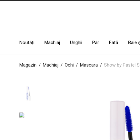
Noutăți
Machiaj
Unghii
Păr
Față
Baie 
Magazin
/
Machiaj
/
Ochi
/
Mascara
/
Show by Pastel 