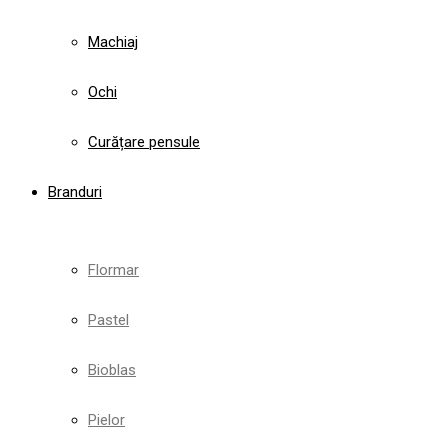
Machiaj
Ochi
Curățare pensule
Branduri
Flormar
Pastel
Bioblas
Pielor