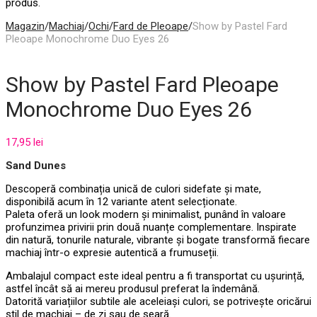
produs.
Magazin
/
Machiaj
/
Ochi
/
Fard de Pleoape
/
Show by Pastel Fard
Pleoape Monochrome Duo Eyes 26
Show by Pastel Fard Pleoape
Monochrome Duo Eyes 26
17,95
lei
Sand Dunes
Descoperă combinația unică de culori sidefate și mate,
disponibilă acum în 12 variante atent selecționate.
Paleta oferă un look modern și minimalist, punând în valoare
profunzimea privirii prin două nuanțe complementare. Inspirate
din natură, tonurile naturale, vibrante și bogate transformă fiecare
machiaj într-o expresie autentică a frumuseții.
Ambalajul compact este ideal pentru a fi transportat cu ușurință,
astfel încât să ai mereu produsul preferat la îndemână.
Datorită variațiilor subtile ale aceleiași culori, se potrivește oricărui
stil de machiaj – de zi sau de seară.