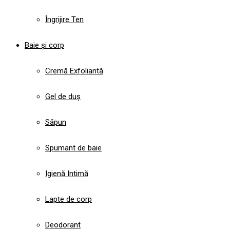
Îngrijire Ten
Baie și corp
Cremă Exfoliantă
Gel de duș
Săpun
Spumant de baie
Igienă Intimă
Lapte de corp
Deodorant