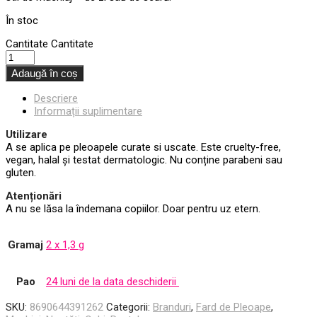
În stoc
Cantitate
Cantitate
Adaugă în coș
Descriere
Informații suplimentare
Utilizare
A se aplica pe pleoapele curate si uscate. Este cruelty-free,
vegan, halal și testat dermatologic. Nu conține parabeni sau
gluten.
Atenționări
A nu se lăsa la îndemana copiilor. Doar pentru uz etern.
Gramaj
2 x 1,3 g
Pao
24 luni de la data deschiderii
SKU:
8690644391262
Categorii:
Branduri
,
Fard de Pleoape
,