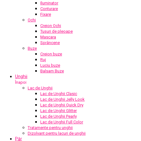
Iluminator
Conturare
Fixare
Ochi
Creion Ochi
Tușuri de pleoape
Mascara
Sprâncene
Buze
Creion buze
Ruj
Luciu buze
Balsam Buze
Unghii
Înapoi
Lac de Unghii
Lac de Unghii Clasic
Lac de Unghii Jelly Look
Lac de Unghii Quick Dry
Lac de Unghii Glitter
Lac de Unghii Pearly
Lac de Unghii Full Color
Tratamente pentru unghii
Dizolvant pentru lacuri de unghii
Păr