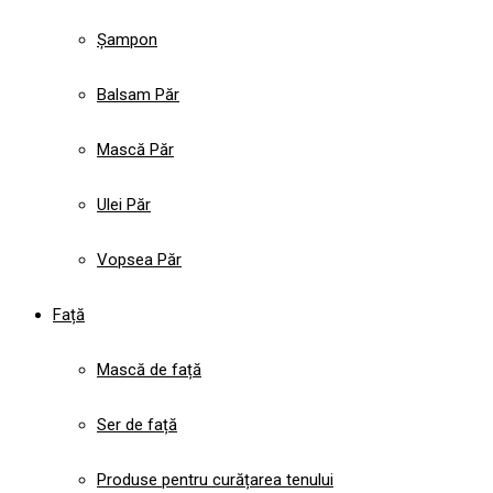
Șampon
Balsam Păr
Mască Păr
Ulei Păr
Vopsea Păr
Față
Mască de față
Ser de față
Produse pentru curățarea tenului