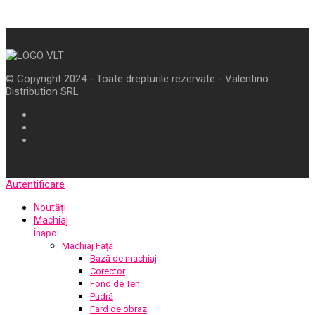
© Copyright 2024 - Toate drepturile rezervate - Valentino
Distribution SRL
Autentificare
Noutăți
Machiaj
Înapoi
Machiaj Față
Bază de machiaj
Corector
Fond de Ten
Pudră
Fard de obraz