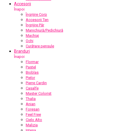
Accesorii
Înapoi
Îngrijire Corp
Accesorii Ten
Îngrijire Păr
Manichiură/Pedichiură
Machiaj
Ochi
Curățare pensule
Branduri
Înapoi
Flormar
Pastel
Bioblas
Pielor
Pierre Cardin
Casalfe
Master Colorist
Thalia
Anian
Foresan
Feel Free
Cielo Alto
Malizia
Intesa