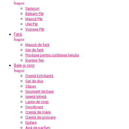
Înapoi
Șampon
Balsam Păr
Mască Păr
Ulei Păr
Vopsea Păr
Față
Înapoi
Mască de față
Ser de față
Produse pentru curățarea tenului
Îngrijire Ten
Baie și corp
Înapoi
Cremă Exfoliantă
Gel de duș
Săpun
Spumant de baie
Igienă Intimă
Lapte de corp
Deodorant
Cremă de mâini
Cremă de picioare
Epilare
Apă de parfum