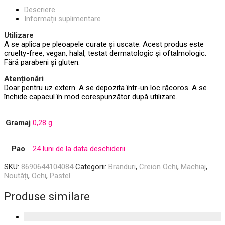
Descriere
Informații suplimentare
Utilizare
A se aplica pe pleoapele curate și uscate. Acest produs este
cruelty-free, vegan, halal, testat dermatologic și oftalmologic.
Fără parabeni și gluten.
Atenționări
Doar pentru uz extern. A se depozita într-un loc răcoros. A se
închide capacul în mod corespunzător după utilizare.
Gramaj
0,28 g
Pao
24 luni de la data deschiderii
SKU:
8690644104084
Categorii:
Branduri
,
Creion Ochi
,
Machiaj
,
Noutăți
,
Ochi
,
Pastel
Produse similare