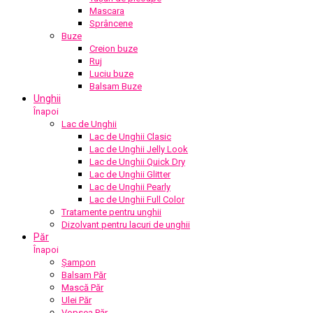
Mascara
Sprâncene
Buze
Creion buze
Ruj
Luciu buze
Balsam Buze
Unghii
Înapoi
Lac de Unghii
Lac de Unghii Clasic
Lac de Unghii Jelly Look
Lac de Unghii Quick Dry
Lac de Unghii Glitter
Lac de Unghii Pearly
Lac de Unghii Full Color
Tratamente pentru unghii
Dizolvant pentru lacuri de unghii
Păr
Înapoi
Șampon
Balsam Păr
Mască Păr
Ulei Păr
Vopsea Păr