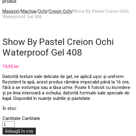
produs.
Magazin
/
Machiaj
/
Ochi
/
Creion Ochi
/
Show By Pastel Creion Ochi
Waterproof Gel 408
Show By Pastel Creion Ochi
Waterproof Gel 408
19,95
lei
Datorită texturii sale delicate de gel, se aplică ușor și uniform.
Rezistent la apă, acest produs rămâne impecabil până la 16 ore,
fără a se estompa sau a lăsa urme. Poate fi folosit cu încredere
și pe linia interioară a ochiului, datorită formulei sale speciale de
kajal. Disponibil în nuanțe subtile și pastelate.
În stoc
Cantitate
Cantitate
Adaugă în coș