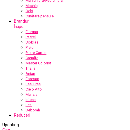
Manichiură/Pedichiură
Machiaj
Ochi
Curățare pensule
Branduri
Înapoi
Flormar
Pastel
Bioblas
Pielor
Pierre Cardin
Casalfe
Master Colorist
Thalia
Anian
Foresan
Feel Free
Cielo Alto
Malizia
Intesa
Lea
Deborah
Reduceri
Updating
…
Coș