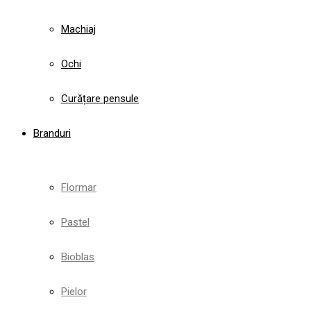
Machiaj
Ochi
Curățare pensule
Branduri
Flormar
Pastel
Bioblas
Pielor