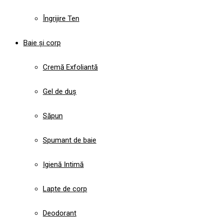
Îngrijire Ten
Baie și corp
Cremă Exfoliantă
Gel de duș
Săpun
Spumant de baie
Igienă Intimă
Lapte de corp
Deodorant