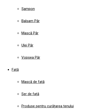
Șampon
Balsam Păr
Mască Păr
Ulei Păr
Vopsea Păr
Față
Mască de față
Ser de față
Produse pentru curățarea tenului