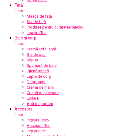
Față
Înapoi
Mască de față
Ser de față
Produse pentru curățarea tenului
Îngrijire Ten
Baie și corp
Înapoi
Cremă Exfoliantă
Gel de duș
Săpun
Spumant de baie
Igienă Intimă
Lapte de corp
Deodorant
Cremă de mâini
Cremă de picioare
Epilare
Apă de parfum
Accesorii
Înapoi
Îngrijire Corp
Accesorii Ten
Îngrijire Păr