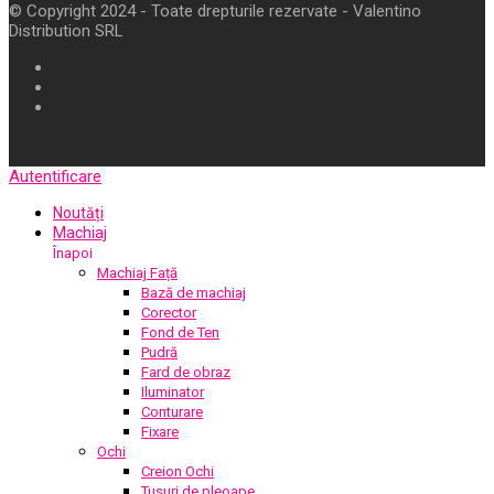
© Copyright 2024 - Toate drepturile rezervate - Valentino
Distribution SRL
Autentificare
Noutăți
Machiaj
Înapoi
Machiaj Față
Bază de machiaj
Corector
Fond de Ten
Pudră
Fard de obraz
Iluminator
Conturare
Fixare
Ochi
Creion Ochi
Tușuri de pleoape