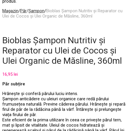
produs.
Magazin
/
Păr
/
Șampon
/
Bioblas Șampon Nutritiv și Reparator cu
Ulei de Cocos și Ulei Organic de Măsline, 360ml
Bioblas Șampon Nutritiv și
Reparator cu Ulei de Cocos și
Ulei Organic de Măsline, 360ml
16,95
lei
Păr subțire
Hrănește și conferă părului luciu intens.
Șampon anticădere cu uleiuri organice care redă părului
frumusețea naturală. Previne căderea părului. Hrănește și repară
firul de păr de la rădăcina până la vârf. Întărește și prelungește
viața firului de păr.
Este eficient de la prima utilizare în ceea ce privește părul tern,
mat și lipsit de vitalitate. Uleiul de cocos hidratează și
regenerează scalpul și părul de la rădăcină până la vârf. Părul își