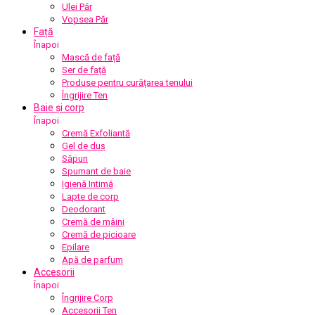
Ulei Păr
Vopsea Păr
Față
Înapoi
Mască de față
Ser de față
Produse pentru curățarea tenului
Îngrijire Ten
Baie și corp
Înapoi
Cremă Exfoliantă
Gel de duș
Săpun
Spumant de baie
Igienă Intimă
Lapte de corp
Deodorant
Cremă de mâini
Cremă de picioare
Epilare
Apă de parfum
Accesorii
Înapoi
Îngrijire Corp
Accesorii Ten