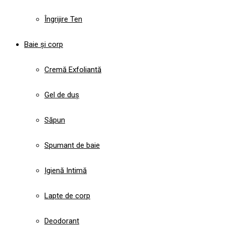
Îngrijire Ten
Baie și corp
Cremă Exfoliantă
Gel de duș
Săpun
Spumant de baie
Igienă Intimă
Lapte de corp
Deodorant