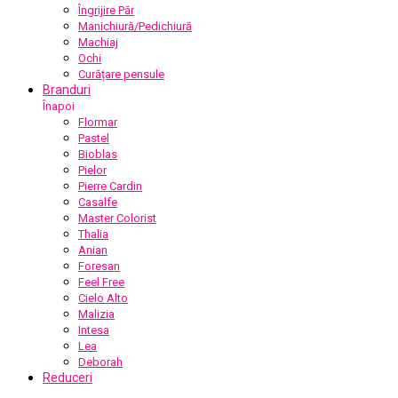
Îngrijire Păr
Manichiură/Pedichiură
Machiaj
Ochi
Curățare pensule
Branduri
Înapoi
Flormar
Pastel
Bioblas
Pielor
Pierre Cardin
Casalfe
Master Colorist
Thalia
Anian
Foresan
Feel Free
Cielo Alto
Malizia
Intesa
Lea
Deborah
Reduceri