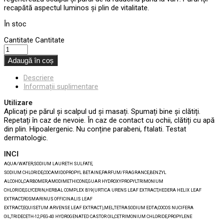
recapătă aspectul luminos și plin de vitalitate.
În stoc
Cantitate
Cantitate
Adaugă în coș
Descriere
Informații suplimentare
Utilizare
Aplicați pe părul și scalpul ud și masați. Spumați bine și clătiți.
Repetați în caz de nevoie. În caz de contact cu ochii, clătiți cu apă
din plin. Hipoalergenic. Nu conține parabeni, ftalati. Testat
dermatologic.
INCI
AQUA/WATER,SODIUM LAURETH SULFATE,
SODIUM CHLORIDE,COCAMIDOPROPYL BETAINE,PARFUM/FRAGRANCE,BENZYL
ALCOHOL,CARBOMER,AMODIMETHICONE,GUAR HYDROXYPROPYLTRIMONIUM
CHLORIDE,GLYCERIN,HERBAL COMPLEX B19(URTICA URENS LEAF EXTRACT,HEDERA HELIX LEAF
EXTRACT,ROSMARINUS OFFICINALIS LEAF
EXTRACT,EQUISETUM ARVENSE LEAF EXTRACT),MEL,TETRASODIUM EDTA,COCOS NUCIFERA
OIL,TRIDECETH-12,PEG-40 HYDROGENATED CASTOR OIL,CETRIMONIUM CHLORIDE,PROPYLENE