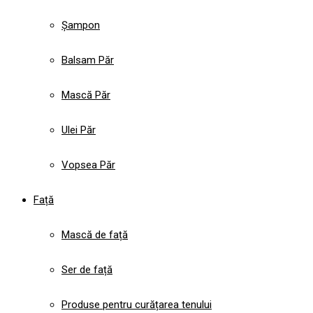
Șampon
Balsam Păr
Mască Păr
Ulei Păr
Vopsea Păr
Față
Mască de față
Ser de față
Produse pentru curățarea tenului