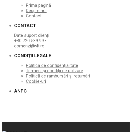
Prima pagină
Despre noi
Contact
CONTACT
Date suport clienți
+40 720 539 997
comenzi@vlt.ro
CONDIȚII LEGALE
Politica de confidențialitate
Termeni și condiții de utilizare
Politică de rambursări și returnări
Cookie-uri
ANPC