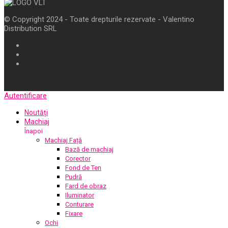
© Copyright 2024 - Toate drepturile rezervate - Valentino
Distribution SRL
Autentificare
Noutăți
Machiaj
Înapoi
Machiaj Față
Bază de machiaj
Corector
Fond de Ten
Pudră
Fard de obraz
Iluminator
Conturare
Fixare
Ochi