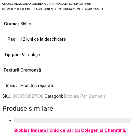
GLYCOL,BENZYL SALICYLATE,HEXYL CINNAMAL,OLEA EUROPAEA FRUIT
OIL,METHYLCHLOROISOTHIAZOLINONE,METHYLISOTHIAZOLINONE,NIACINAMIDE.
Gramaj
360 ml
Pao
12 luni de la deschidere
Tip păr
Păr subțire
Textură
Cremoasă
Efect
Hrănitor, reparator
SKU:
8680512627906
Categorii:
Bioblas
,
Păr
,
Șampon
Produse similare
Bioblas Balsam lichid de păr cu Colagen si Cheratină,