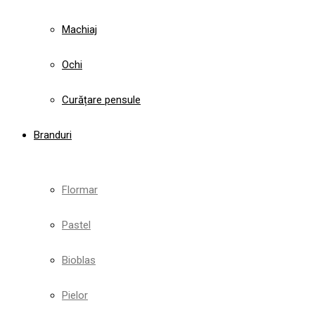
Machiaj
Ochi
Curățare pensule
Branduri
Flormar
Pastel
Bioblas
Pielor