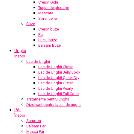
Creion Ochi
Tușuri de pleoape
Mascara
Sprâncene
Buze
Creion buze
Ruj
Luciu buze
Balsam Buze
Unghii
Înapoi
Lac de Unghii
Lac de Unghii Clasic
Lac de Unghii Jelly Look
Lac de Unghii Quick Dry
Lac de Unghii Glitter
Lac de Unghii Pearly
Lac de Unghii Full Color
Tratamente pentru unghii
Dizolvant pentru lacuri de unghii
Păr
Înapoi
Șampon
Balsam Păr
Mască Păr