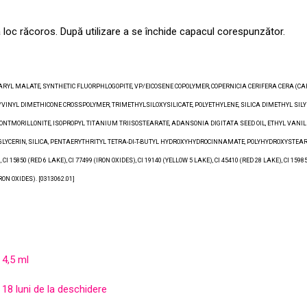
a loc răcoros. După utilizare a se închide capacul corespunzător.
EARYL MALATE, SYNTHETIC FLUORPHLOGOPITE, VP/EICOSENE COPOLYMER, COPERNICIA CERIFERA CERA (
NYL DIMETHICONE CROSSPOLYMER, TRIMETHYLSILOXYSILICATE, POLYETHYLENE, SILICA DIMETHYL SILYL
ONTMORILLONITE, ISOPROPYL TITANIUM TRIISOSTEARATE, ADANSONIA DIGITATA SEED OIL, ETHYL VAN
CERIN, SILICA, PENTAERYTHRITYL TETRA-DI-T-BUTYL HYDROXYHYDROCINNAMATE, POLYHYDROXYSTEARIC AC
 CI 15850 (RED 6 LAKE), CI 77499 (IRON OXIDES), CI 19140 (YELLOW 5 LAKE), CI 45410 (RED 28 LAKE), CI 15985
(IRON OXIDES). [0313062.01]
4,5 ml
18 luni de la deschidere