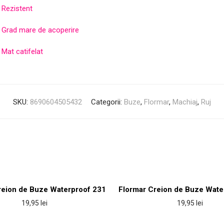
Rezistent
Grad mare de acoperire
Mat catifelat
SKU:
8690604505432
Categorii:
Buze
,
Flormar
,
Machiaj
,
Ruj
reion de Buze Waterproof 231
Flormar Creion de Buze Wate
19,95
lei
19,95
lei