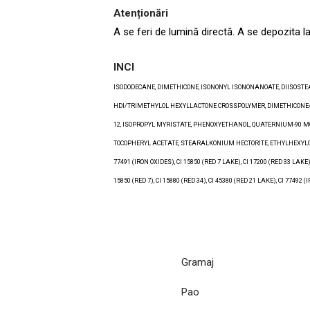
Atenționări
A se feri de lumină directă. A se depozita l
INCI
ISODODECANE, DIMETHICONE, ISONONYL ISONONANOATE, DIISOST
HDI/TRIMETHYLOL HEXYLLACTONE CROSSPOLYMER, DIMETHICONE/VI
12, ISOPROPYL MYRISTATE, PHENOXYETHANOL, QUATERNIUM-90 M
TOCOPHERYL ACETATE, STEARALKONIUM HECTORITE, ETHYLHEXYLGLY
77491 (IRON OXIDES), CI 15850 (RED 7 LAKE), CI 17200 (RED 33 LAKE),
15850 (RED 7), CI 15880 (RED 34), CI 45380 (RED 21 LAKE), CI 77492 
Gramaj
Pao