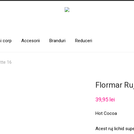
și corp
Accesorii
Branduri
Reduceri
atte 16
Flormar Ruj
39,95
lei
Hot Cocoa
Acest ruj lichid sup