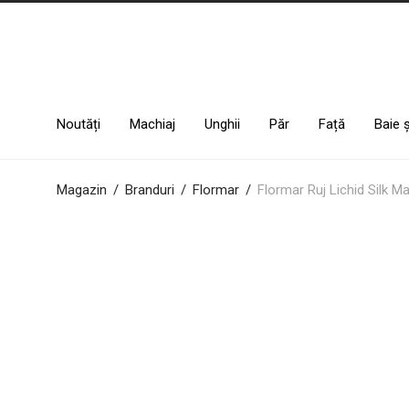
Noutăți
Machiaj
Unghii
Păr
Față
Baie 
Magazin
/
Branduri
/
Flormar
/
Flormar Ruj Lichid Silk M