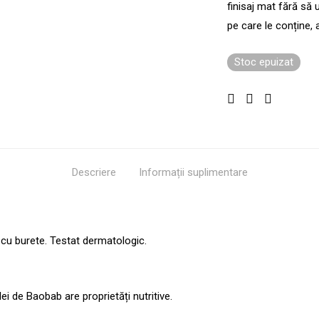
finisaj mat fără să 
pe care le conține,
Stoc epuizat
Descriere
Informații suplimentare
 cu burete. Testat dermatologic.
i de Baobab are proprietăți nutritive.