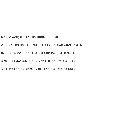
CARNAUBA WAX), DISTEARDIMONIUM HECTORITE,
ATE, QUATERNIUM-90 SEPIOLITE, PROPYLENE CARBONATE, NYLON-
ILLIN, THEOBROMA GRANDIFLORUM (CUPUACU) SEED BUTTER,
ID. +/- (MAY CONTAIN): CI 77891 (TITANIUM DIOXIDE), CI
 (YELLOW 6 LAKE), CI 42090 (BLUE 1 LAKE), CI 15850 (RED 6), CI