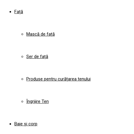
Față
Mască de față
Ser de față
Produse pentru curățarea tenului
Îngrijire Ten
Baie și corp