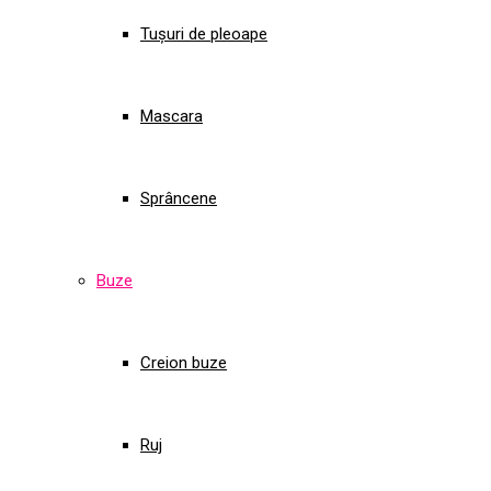
Tușuri de pleoape
Mascara
Sprâncene
Buze
Creion buze
Ruj