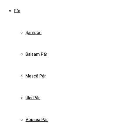
Păr
Șampon
Balsam Păr
Mască Păr
Ulei Păr
Vopsea Păr