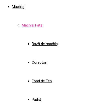
Machiaj
Machiaj Față
Bază de machiaj
Corector
Fond de Ten
Pudră