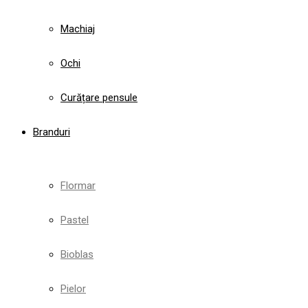
Machiaj
Ochi
Curățare pensule
Branduri
Flormar
Pastel
Bioblas
Pielor