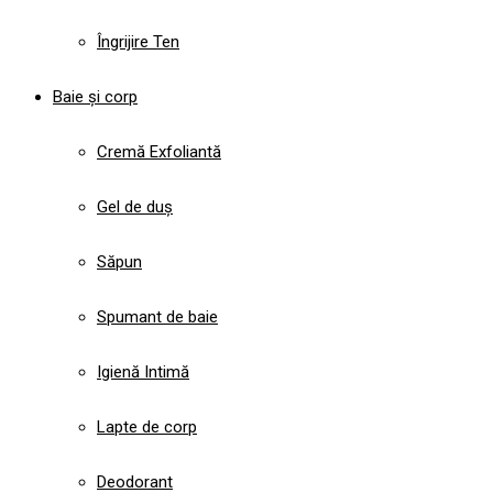
Îngrijire Ten
Baie și corp
Cremă Exfoliantă
Gel de duș
Săpun
Spumant de baie
Igienă Intimă
Lapte de corp
Deodorant