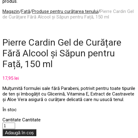
produs.
Magazin
/
Față
/
Produse pentru curățarea tenului
/
Pierre Cardin Gel
de Curățare Fără Alcool și Săpun pentru Față, 150 ml
Pierre Cardin Gel de Curățare
Fără Alcool și Săpun pentru
Față, 150 ml
17,95
lei
Mulțumită formulei sale fără Parabeni, potrivit pentru toate tipurile
de ten și îmbogățit cu Glicerină, Vitamina E, Extract de Castravete
și Aloe Vera asigură o curățare delicată care nu usucă tenul.
În stoc
Cantitate
Cantitate
Adaugă în coș