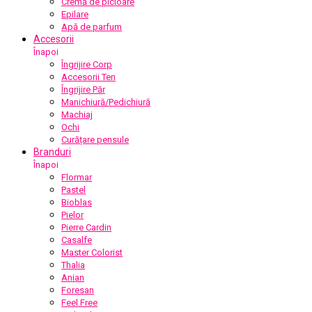
Cremă de picioare
Epilare
Apă de parfum
Accesorii
Înapoi
Îngrijire Corp
Accesorii Ten
Îngrijire Păr
Manichiură/Pedichiură
Machiaj
Ochi
Curățare pensule
Branduri
Înapoi
Flormar
Pastel
Bioblas
Pielor
Pierre Cardin
Casalfe
Master Colorist
Thalia
Anian
Foresan
Feel Free