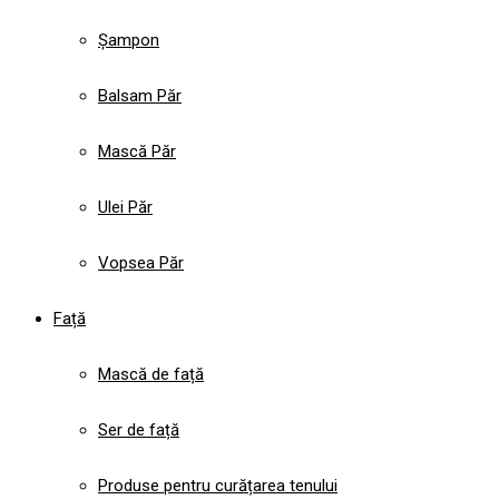
Șampon
Balsam Păr
Mască Păr
Ulei Păr
Vopsea Păr
Față
Mască de față
Ser de față
Produse pentru curățarea tenului