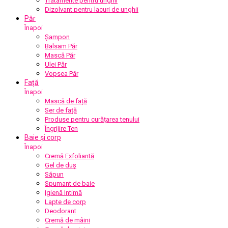
Tratamente pentru unghii
Dizolvant pentru lacuri de unghii
Păr
Înapoi
Șampon
Balsam Păr
Mască Păr
Ulei Păr
Vopsea Păr
Față
Înapoi
Mască de față
Ser de față
Produse pentru curățarea tenului
Îngrijire Ten
Baie și corp
Înapoi
Cremă Exfoliantă
Gel de duș
Săpun
Spumant de baie
Igienă Intimă
Lapte de corp
Deodorant
Cremă de mâini