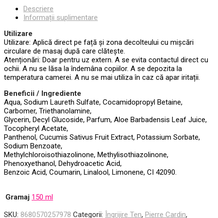
Descriere
Informații suplimentare
Utilizare
Utilizare: Aplică direct pe față și zona decolteului cu mișcări
circulare de masaj după care clătește.
Atenționări: Doar pentru uz extern. A se evita contactul direct cu
ochii. A nu se lăsa la îndemâna copiilor. A se depozita la
temperatura camerei. A nu se mai utiliza în caz că apar iritații.
Beneficii / Ingrediente
Aqua, Sodium Laureth Sulfate, Cocamidopropyl Betaine,
Carbomer, Triethanolamine,
Glycerin, Decyl Glucoside, Parfum, Aloe Barbadensis Leaf Juice,
Tocopheryl Acetate,
Panthenol, Cucumis Sativus Fruit Extract, Potassium Sorbate,
Sodium Benzoate,
Methylchloroisothiazolinone, Methylisothiazolinone,
Phenoxyethanol, Dehydroacetic Acid,
Benzoic Acid, Coumarin, Linalool, Limonene, CI 42090.
Gramaj
150 ml
SKU:
8680570257978
Categorii:
Îngrijire Ten
,
Pierre Cardin
,