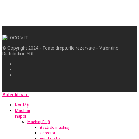
© Copyright 2024 - Toate drepturile rezervate - Valentino
Distribution SRL
Autentificare
Noutăți
Machiaj
Înapoi
Machiaj Față
Bază de machiaj
Corector
Fond de Ten