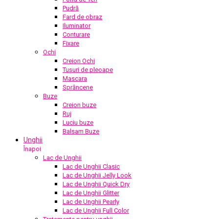
Pudră
Fard de obraz
Iluminator
Conturare
Fixare
Ochi
Creion Ochi
Tușuri de pleoape
Mascara
Sprâncene
Buze
Creion buze
Ruj
Luciu buze
Balsam Buze
Unghii
Înapoi
Lac de Unghii
Lac de Unghii Clasic
Lac de Unghii Jelly Look
Lac de Unghii Quick Dry
Lac de Unghii Glitter
Lac de Unghii Pearly
Lac de Unghii Full Color