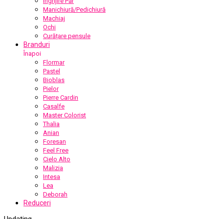
Îngrijire Păr
Manichiură/Pedichiură
Machiaj
Ochi
Curățare pensule
Branduri
Înapoi
Flormar
Pastel
Bioblas
Pielor
Pierre Cardin
Casalfe
Master Colorist
Thalia
Anian
Foresan
Feel Free
Cielo Alto
Malizia
Intesa
Lea
Deborah
Reduceri
Updating
…