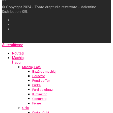
© Copyright 2024 - Toate drepturile rezervate - Valentino
Distribution SRL
Autentificare
Noutăți
Machiaj
Înapoi
Machiaj Față
Bază de machiaj
Corector
Fond de Ten
Pudră
Fard de obraz
Iluminator
Conturare
Fixare
Ochi
Creion Ochi