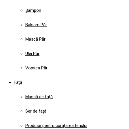
Șampon
Balsam Păr
Mască Păr
Ulei Păr
Vopsea Păr
Față
Mască de față
Ser de față
Produse pentru curățarea tenului