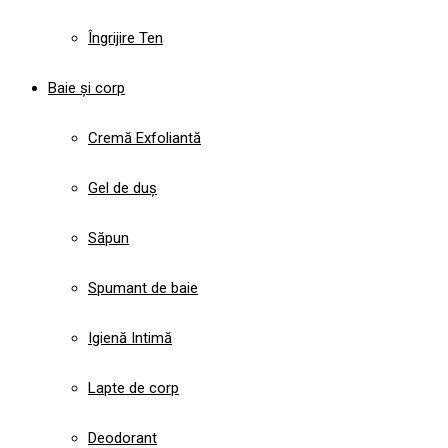
Îngrijire Ten
Baie și corp
Cremă Exfoliantă
Gel de duș
Săpun
Spumant de baie
Igienă Intimă
Lapte de corp
Deodorant