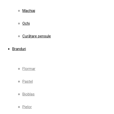
Machiaj
Ochi
Curățare pensule
Branduri
Flormar
Pastel
Bioblas
Pielor