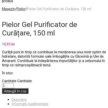
produs.
Magazin
/
Pielor
/
Pielor Gel Purificator de Curățare, 150 ml
Pielor Gel Purificator de
Curățare, 150 ml
15,95
lei
Curăță porii în timp ce contribuie la menținerea unui nivel optim de
hidratare, datorită formulei sale îmbogățite cu Glicerină și Ulei de
Amarant. Contribuie la îndepărtarea impurităților și a sebumului în
timp ce reîmprospătează tenul.
În stoc
Cantitate
Cantitate
Adaugă în coș
Descriere
Informații suplimentare