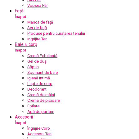
Vopsea Păr
Față
Înapoi
Mască de față
Ser de față
Produse pentru curățarea tenului
Îngrijire Ten
Baie și corp
Înapoi
Cremă Exfoliantă
Gel de duș
Săpun
Spumant de baie
Igienă Intimă
Lapte de corp
Deodorant
Cremă de mâini
Cremă de picioare
Epilare
Apă de parfum
Accesorii
Înapoi
Îngrijire Corp
Accesorii Ten