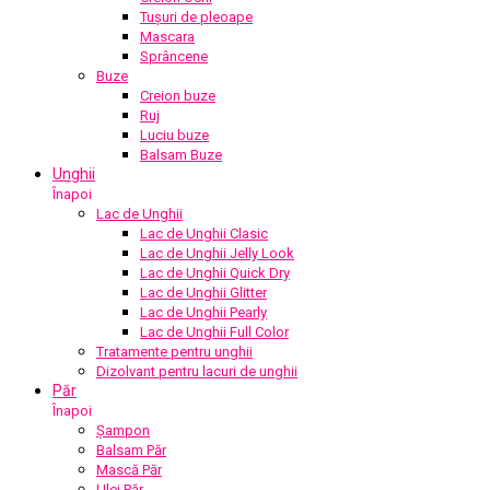
Tușuri de pleoape
Mascara
Sprâncene
Buze
Creion buze
Ruj
Luciu buze
Balsam Buze
Unghii
Înapoi
Lac de Unghii
Lac de Unghii Clasic
Lac de Unghii Jelly Look
Lac de Unghii Quick Dry
Lac de Unghii Glitter
Lac de Unghii Pearly
Lac de Unghii Full Color
Tratamente pentru unghii
Dizolvant pentru lacuri de unghii
Păr
Înapoi
Șampon
Balsam Păr
Mască Păr
Ulei Păr