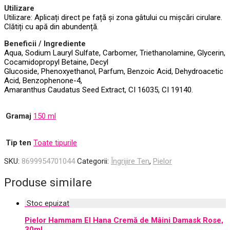
Utilizare
Utilizare: Aplicați direct pe față și zona gâtului cu mișcări cirulare.
Clătiți cu apă din abundență.
Beneficii / Ingrediente
Aqua, Sodium Lauryl Sulfate, Carbomer, Triethanolamine, Glycerin,
Cocamidopropyl Betaine, Decyl
Glucoside, Phenoxyethanol, Parfum, Benzoic Acid, Dehydroacetic
Acid, Benzophenone-4,
Amaranthus Caudatus Seed Extract, CI 16035, CI 19140.
Gramaj
150 ml
Tip ten
Toate tipurile
SKU:
8699954701044
Categorii:
Îngrijire Ten
,
Pielor
Produse similare
Pielor Hammam El Hana Cremă de Mâini Damask Rose,
30ml