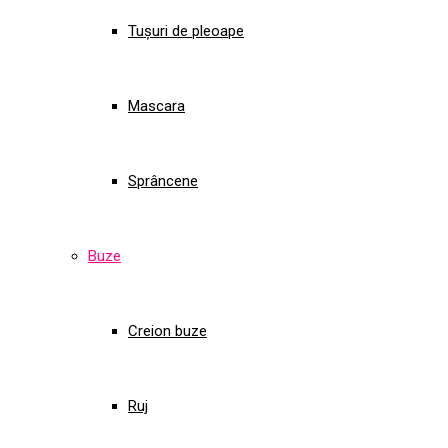
Tușuri de pleoape
Mascara
Sprâncene
Buze
Creion buze
Ruj