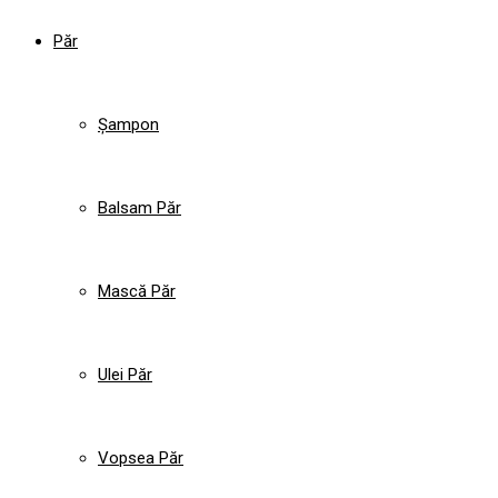
Păr
Șampon
Balsam Păr
Mască Păr
Ulei Păr
Vopsea Păr