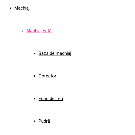
Machiaj
Machiaj Față
Bază de machiaj
Corector
Fond de Ten
Pudră