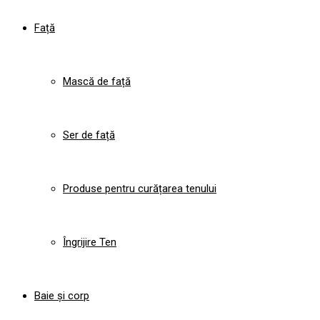
Față
Mască de față
Ser de față
Produse pentru curățarea tenului
Îngrijire Ten
Baie și corp