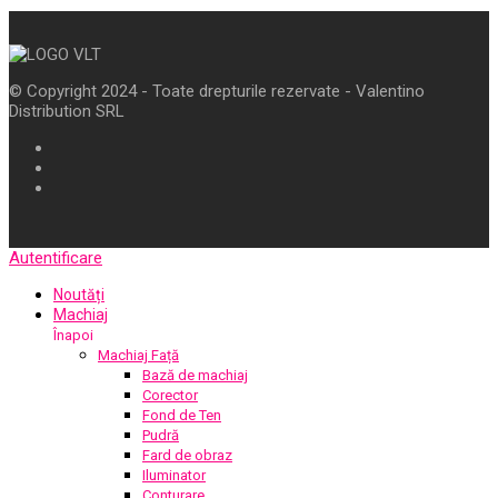
© Copyright 2024 - Toate drepturile rezervate - Valentino
Distribution SRL
Autentificare
Noutăți
Machiaj
Înapoi
Machiaj Față
Bază de machiaj
Corector
Fond de Ten
Pudră
Fard de obraz
Iluminator
Conturare