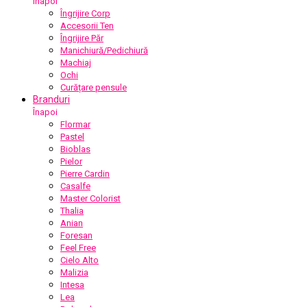
Înapoi
Îngrijire Corp
Accesorii Ten
Îngrijire Păr
Manichiură/Pedichiură
Machiaj
Ochi
Curățare pensule
Branduri
Înapoi
Flormar
Pastel
Bioblas
Pielor
Pierre Cardin
Casalfe
Master Colorist
Thalia
Anian
Foresan
Feel Free
Cielo Alto
Malizia
Intesa
Lea