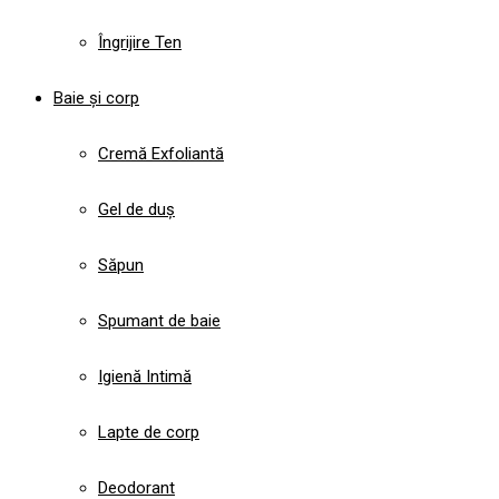
Îngrijire Ten
Baie și corp
Cremă Exfoliantă
Gel de duș
Săpun
Spumant de baie
Igienă Intimă
Lapte de corp
Deodorant