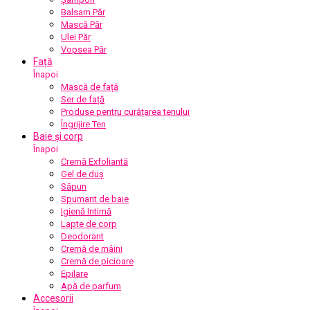
Balsam Păr
Mască Păr
Ulei Păr
Vopsea Păr
Față
Înapoi
Mască de față
Ser de față
Produse pentru curățarea tenului
Îngrijire Ten
Baie și corp
Înapoi
Cremă Exfoliantă
Gel de duș
Săpun
Spumant de baie
Igienă Intimă
Lapte de corp
Deodorant
Cremă de mâini
Cremă de picioare
Epilare
Apă de parfum
Accesorii