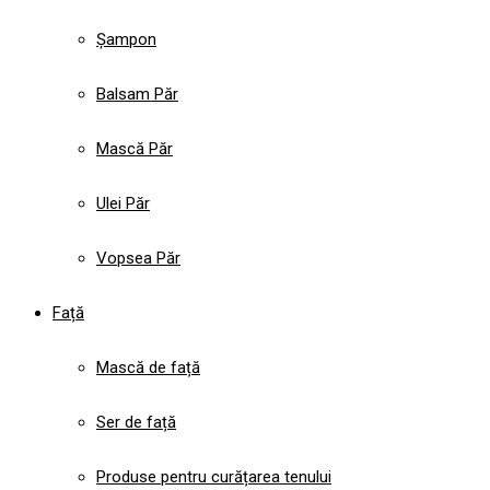
Șampon
Balsam Păr
Mască Păr
Ulei Păr
Vopsea Păr
Față
Mască de față
Ser de față
Produse pentru curățarea tenului