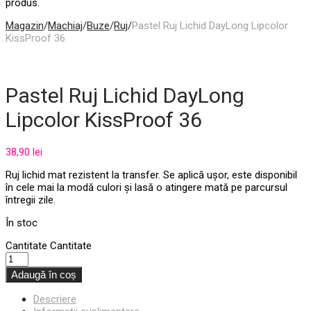
produs.
Magazin
/
Machiaj
/
Buze
/
Ruj
/
Pastel Ruj Lichid DayLong Lipcolor
KissProof 36
Pastel Ruj Lichid DayLong
Lipcolor KissProof 36
38,90
lei
Ruj lichid mat rezistent la transfer. Se aplică ușor, este disponibil
în cele mai la modă culori și lasă o atingere mată pe parcursul
întregii zile.
În stoc
Cantitate
Cantitate
Adaugă în coș
Descriere