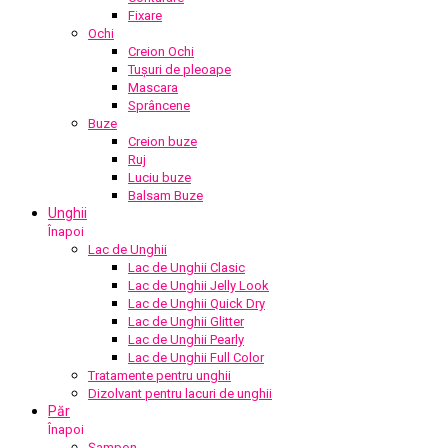
Fixare
Ochi
Creion Ochi
Tușuri de pleoape
Mascara
Sprâncene
Buze
Creion buze
Ruj
Luciu buze
Balsam Buze
Unghii
Înapoi
Lac de Unghii
Lac de Unghii Clasic
Lac de Unghii Jelly Look
Lac de Unghii Quick Dry
Lac de Unghii Glitter
Lac de Unghii Pearly
Lac de Unghii Full Color
Tratamente pentru unghii
Dizolvant pentru lacuri de unghii
Păr
Înapoi
Șampon