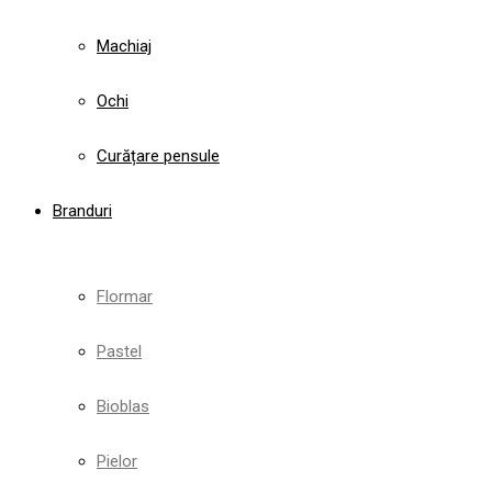
Machiaj
Ochi
Curățare pensule
Branduri
Flormar
Pastel
Bioblas
Pielor