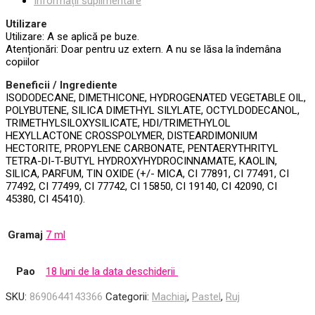
Informații suplimentare
Utilizare
Utilizare: A se aplică pe buze.
Atenționări: Doar pentru uz extern. A nu se lăsa la îndemâna
copiilor
Beneficii / Ingrediente
ISODODECANE, DIMETHICONE, HYDROGENATED VEGETABLE OIL,
POLYBUTENE, SILICA DIMETHYL SILYLATE, OCTYLDODECANOL,
TRIMETHYLSILOXYSILICATE, HDI/TRIMETHYLOL
HEXYLLACTONE CROSSPOLYMER, DISTEARDIMONIUM
HECTORITE, PROPYLENE CARBONATE, PENTAERYTHRITYL
TETRA-DI-T-BUTYL HYDROXYHYDROCINNAMATE, KAOLIN,
SILICA, PARFUM, TIN OXIDE (+/- MICA, CI 77891, CI 77491, CI
77492, CI 77499, CI 77742, CI 15850, CI 19140, CI 42090, CI
45380, CI 45410).
Gramaj
7 ml
Pao
18 luni de la data deschiderii
SKU:
8690644143366
Categorii:
Machiaj
,
Pastel
,
Ruj