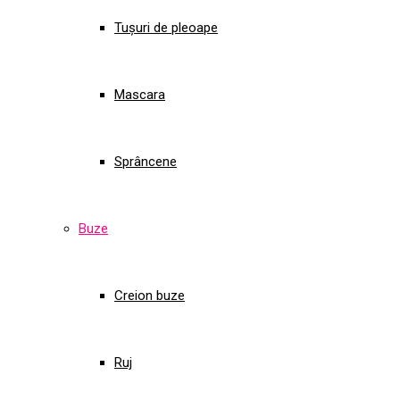
Tușuri de pleoape
Mascara
Sprâncene
Buze
Creion buze
Ruj