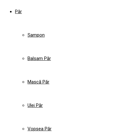
Păr
Șampon
Balsam Păr
Mască Păr
Ulei Păr
Vopsea Păr