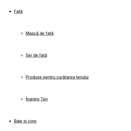
Față
Mască de față
Ser de față
Produse pentru curățarea tenului
Îngrijire Ten
Baie și corp