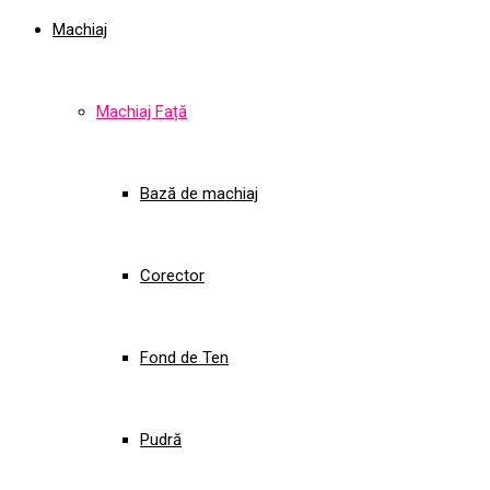
Machiaj
Machiaj Față
Bază de machiaj
Corector
Fond de Ten
Pudră