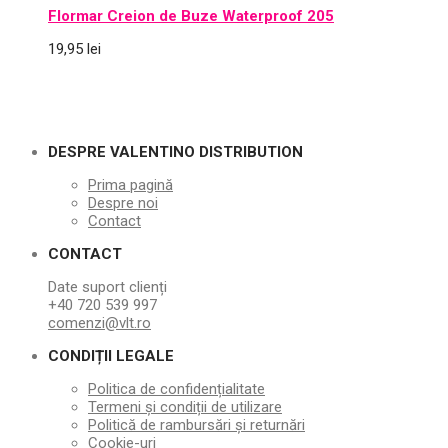
Flormar Creion de Buze Waterproof 205
19,95
lei
DESPRE VALENTINO DISTRIBUTION
Prima pagină
Despre noi
Contact
CONTACT
Date suport clienți
+40 720 539 997
comenzi@vlt.ro
CONDIȚII LEGALE
Politica de confidențialitate
Termeni și condiții de utilizare
Politică de rambursări și returnări
Cookie-uri