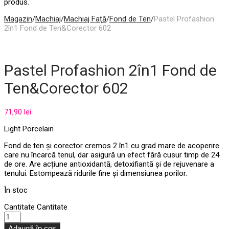
produs.
Magazin
/
Machiaj
/
Machiaj Față
/
Fond de Ten
/
Pastel Profashion
2în1 Fond de Ten&Corector 602
Pastel Profashion 2în1 Fond de
Ten&Corector 602
71,90
lei
Light Porcelain
Fond de ten și corector cremos 2 în1 cu grad mare de acoperire
care nu încarcă tenul, dar asigură un efect fără cusur timp de 24
de ore. Are acțiune antioxidantă, detoxifiantă și de rejuvenare a
tenului. Estompează ridurile fine și dimensiunea porilor.
În stoc
Cantitate
Cantitate
Adaugă în coș