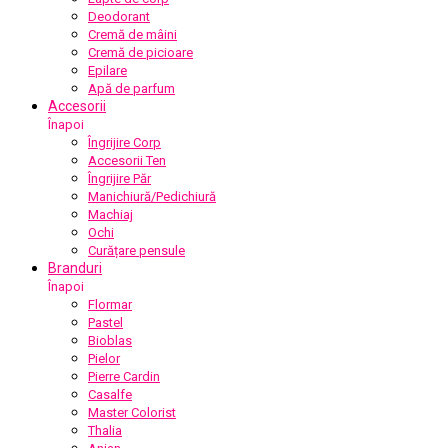
Deodorant
Cremă de mâini
Cremă de picioare
Epilare
Apă de parfum
Accesorii
Înapoi
Îngrijire Corp
Accesorii Ten
Îngrijire Păr
Manichiură/Pedichiură
Machiaj
Ochi
Curățare pensule
Branduri
Înapoi
Flormar
Pastel
Bioblas
Pielor
Pierre Cardin
Casalfe
Master Colorist
Thalia