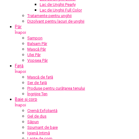
Lac de Unghii Pearly
Lac de Unghii Full Color
Tratamente pentru unghii
Dizolvant pentru lacuri de unghii
Păr
Înapoi
Șampon
Balsam Păr
Mască Păr
Ulei Păr
Vopsea Păr
Față
Înapoi
Mască de față
Ser de față
Produse pentru curățarea tenului
Îngrijire Ten
Baie și corp
Înapoi
Cremă Exfoliantă
Gel de duș
Săpun
Spumant de baie
Igienă Intimă
Lapte de corp