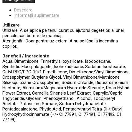
Descriere
Informații suplimentare
Utilizare
Utilizare: A se aplica pe tenul curat cu ajutorul degetelor, al unei
pensule sau burete de machiaj.
Atenționări: Doar pentru uz extern. A nu se lăsa la îndemâna
copiilor.
Beneficii / Ingrediente
Aqua, Dimethicone, Trimethylsiloxysilicate, Isododecane,
Synthetic Fluorphlogopite, Isohexadecane, Sorbitan Isostearate,
Cetyl PEG/PPG-10/1 Dimethicone, Dimethicone/Vinyl Dimethicone
Crosspolymer, Butylene Glycol, Vinyl Dimethicone/Methicone
Silsesquioxane Crosspolymer, Sodium Chloride, Disteardimonium
Hectorite, Aluminum/Magnesium Hydroxide Stearate, Rosa Hybrid
Flower Extract, Camellia Sinensis Leaf Extract, Caprylic/Capric
Triglyceride, Glycerin, Phenoxyethanol, Alcohol, Tocopheryl
Acetate, Potassium Sorbate, Sodium Dehydroacetate,
Pentadecalactone, Phytic Acid, Pentaerythrityl Tetra-Di-t-Butyl
Hydroxyhydrocinnamate (+/- CI 77891, CI 77491, CI 77492, CI
77499).