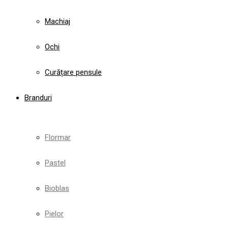
Machiaj
Ochi
Curățare pensule
Branduri
Flormar
Pastel
Bioblas
Pielor