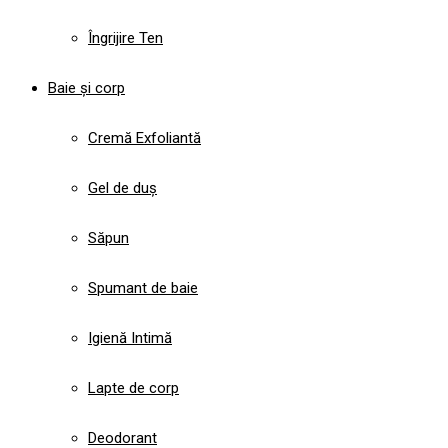
Îngrijire Ten
Baie și corp
Cremă Exfoliantă
Gel de duș
Săpun
Spumant de baie
Igienă Intimă
Lapte de corp
Deodorant