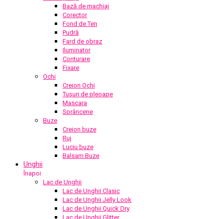
Bază de machiaj
Corector
Fond de Ten
Pudră
Fard de obraz
Iluminator
Conturare
Fixare
Ochi
Creion Ochi
Tușuri de pleoape
Mascara
Sprâncene
Buze
Creion buze
Ruj
Luciu buze
Balsam Buze
Unghii
Înapoi
Lac de Unghii
Lac de Unghii Clasic
Lac de Unghii Jelly Look
Lac de Unghii Quick Dry
Lac de Unghii Glitter