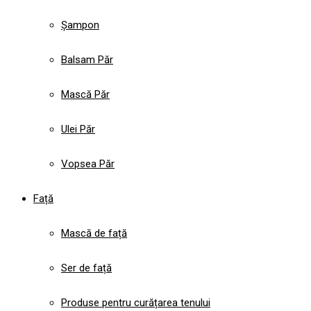
Șampon
Balsam Păr
Mască Păr
Ulei Păr
Vopsea Păr
Față
Mască de față
Ser de față
Produse pentru curățarea tenului