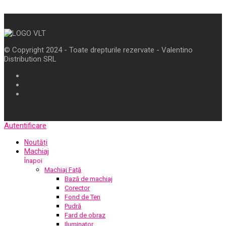
© Copyright 2024 - Toate drepturile rezervate - Valentino
Distribution SRL
Autentificare
Noutăți
Machiaj
Înapoi
Machiaj Față
Bază de machiaj
Corector
Fond de Ten
Pudră
Fard de obraz
Iluminator