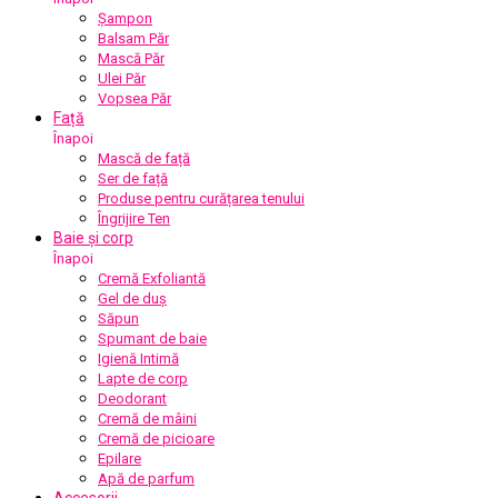
Șampon
Balsam Păr
Mască Păr
Ulei Păr
Vopsea Păr
Față
Înapoi
Mască de față
Ser de față
Produse pentru curățarea tenului
Îngrijire Ten
Baie și corp
Înapoi
Cremă Exfoliantă
Gel de duș
Săpun
Spumant de baie
Igienă Intimă
Lapte de corp
Deodorant
Cremă de mâini
Cremă de picioare
Epilare
Apă de parfum
Accesorii