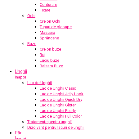
Conturare
Fixare
Ochi
Creion Ochi
Tușuri de pleoape
Mascara
Sprâncene
Buze
Creion buze
Ruj
Luciu buze
Balsam Buze
Unghii
Înapoi
Lac de Unghii
Lac de Unghii Clasic
Lac de Unghii Jelly Look
Lac de Unghii Quick Dry
Lac de Unghii Glitter
Lac de Unghii Pearly
Lac de Unghii Full Color
Tratamente pentru unghii
Dizolvant pentru lacuri de unghii
Păr
Înapoi