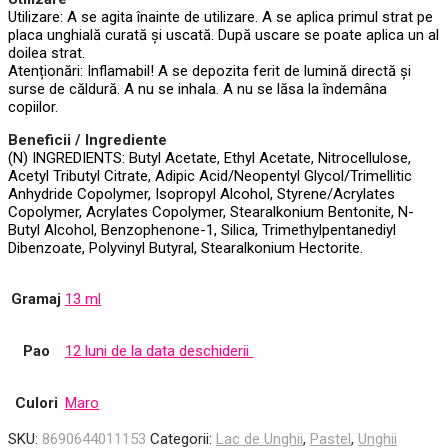
Utilizare: A se agita înainte de utilizare. A se aplica primul strat pe
placa unghială curată și uscată. După uscare se poate aplica un al
doilea strat.
Atenționări: Inflamabil! A se depozita ferit de lumină directă și
surse de căldură. A nu se inhala. A nu se lăsa la îndemâna
copiilor.
Beneficii / Ingrediente
(N) INGREDIENTS: Butyl Acetate, Ethyl Acetate, Nitrocellulose,
Acetyl Tributyl Citrate, Adipic Acid/Neopentyl Glycol/Trimellitic
Anhydride Copolymer, Isopropyl Alcohol, Styrene/Acrylates
Copolymer, Acrylates Copolymer, Stearalkonium Bentonite, N-
Butyl Alcohol, Benzophenone-1, Silica, Trimethylpentanediyl
Dibenzoate, Polyvinyl Butyral, Stearalkonium Hectorite.
Gramaj
13 ml
Pao
12 luni de la data deschiderii
Culori
Maro
SKU:
8690644011153
Categorii:
Lac de Unghii
,
Pastel
,
Unghii