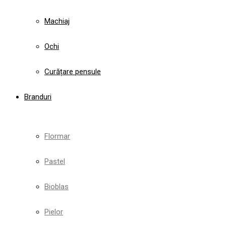
Machiaj
Ochi
Curățare pensule
Branduri
Flormar
Pastel
Bioblas
Pielor