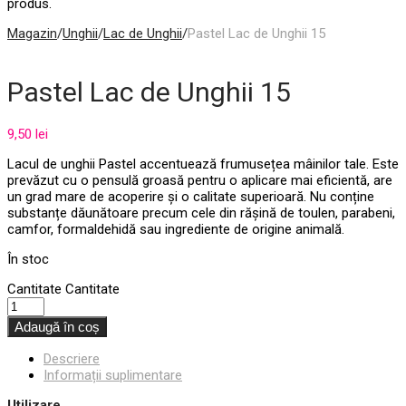
produs.
Magazin
/
Unghii
/
Lac de Unghii
/
Pastel Lac de Unghii 15
Pastel Lac de Unghii 15
9,50
lei
Lacul de unghii Pastel accentuează frumusețea mâinilor tale. Este
prevăzut cu o pensulă groasă pentru o aplicare mai eficientă, are
un grad mare de acoperire și o calitate superioară. Nu conține
substanțe dăunătoare precum cele din rășină de toulen, parabeni,
camfor, formaldehidă sau ingrediente de origine animală.
În stoc
Cantitate
Cantitate
Adaugă în coș
Descriere
Informații suplimentare
Utilizare