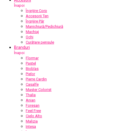
Înapoi
Îngrijire Corp
Accesorii Ten
Îngrijire Păr
Manichiură/Pedichiură
Machiaj
Ochi
Curățare pensule
Branduri
Înapoi
Flormar
Pastel
Bioblas
Pielor
Pierre Cardin
Casalfe
Master Colorist
Thalia
Anian
Foresan
Feel Free
Cielo Alto
Malizia
Intesa