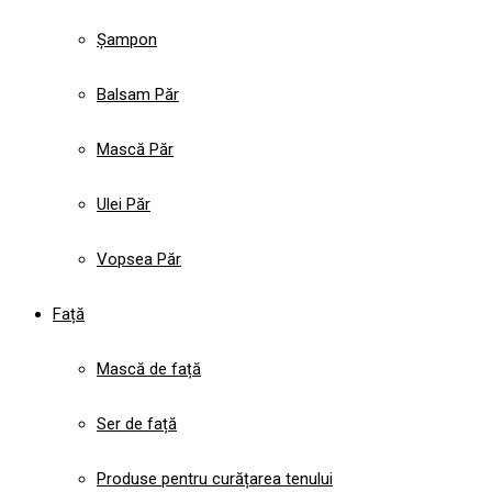
Șampon
Balsam Păr
Mască Păr
Ulei Păr
Vopsea Păr
Față
Mască de față
Ser de față
Produse pentru curățarea tenului