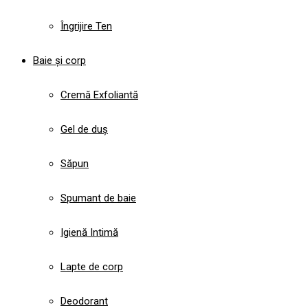
Îngrijire Ten
Baie și corp
Cremă Exfoliantă
Gel de duș
Săpun
Spumant de baie
Igienă Intimă
Lapte de corp
Deodorant