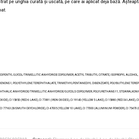
n strat pe unghia curată și uscată, pe care ai aplicat deja bază. Așteapt
oat.
NEOPENTYL GLYCOL/TRIMELLITIC ANHYDRIDE COPOLYMER, ACETYL TRIBUTYL CITRATE, ISOPROPYL ALCOHO
ENONE-1, POLYETHYLENE TEREPHTHALATE, TRIMETHYLPENTANEDIYL DIBENZOATE, POLYBUTYLENE TEREPHT
HTHALIC ANHYDRIDE/TRIMELLITIC ANHYDRIDE/GLYCOLS COPOLYMER, POLYURETHANE-11, STEARALKONI
E), CI 15850 (RED 6 LAKE), CI 77491 (IRON OXIDES), CI 19140 (YELLOW 5 LAKE), CI 15880 (RED 34 LAKE), CI 
7163 (BISMUTH OXYCHLORIDE), CI 47005 (YELLOW 10 LAKE), CI 77000 (ALUMINUM POWDER), CI 75470 (CARMI