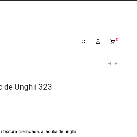
0
c de Unghii 323
u textură cremoasă, a lacului de unghii