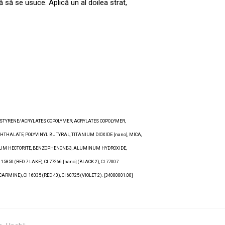
ă să se usuce. Aplică un al doilea strat,
L, STYRENE/ACRYLATES COPOLYMER, ACRYLATES COPOLYMER,
HALATE, POLYVINYL BUTYRAL, TITANIUM DIOXIDE [nano], MICA,
UM HECTORITE, BENZOPHENONE-3, ALUMINUM HYDROXIDE,
15850 (RED 7 LAKE), CI 77266 [nano] (BLACK 2), CI 77007
NE), CI 16035 (RED 40), CI 60725 (VIOLET 2). [34000001.00]