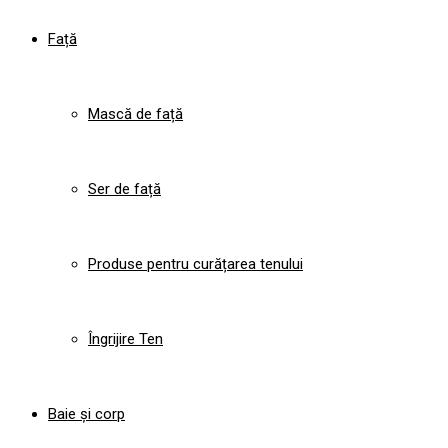
Față
Mască de față
Ser de față
Produse pentru curățarea tenului
Îngrijire Ten
Baie și corp