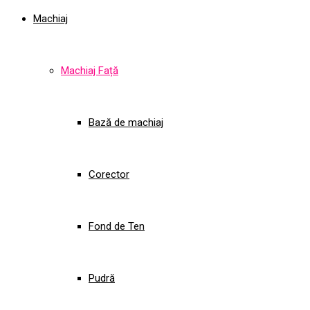
Machiaj
Machiaj Față
Bază de machiaj
Corector
Fond de Ten
Pudră