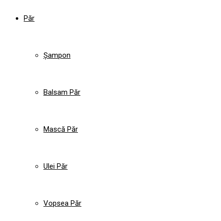
Păr
Șampon
Balsam Păr
Mască Păr
Ulei Păr
Vopsea Păr