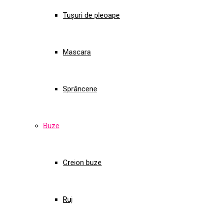
Tușuri de pleoape
Mascara
Sprâncene
Buze
Creion buze
Ruj