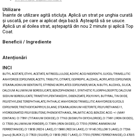
Utilizare
Înainte de utilizare agită sticluța. Aplică un strat pe unghia curată
și uscată, pe care ai aplicat deja bază. Așteaptă să se usuce.
Aplică un al doilea strat, aștepaptă din nou 2 minute și aplică Top
Coat.
Beneficii / Ingrediente
Atenționări
INCI
BUTYL ACETATE, ETHYL ACETATE, NITROCELLULOSE, ADIPIC ACID/NEOPENTYL GLYCOL/TRIMELLITIC
ANHYDRIDE COPOLYMER, ACETYL TRIBUTYL CITRATE, ISOPROPYL ALCOHOL, ACRYLATES COPOLYMER,
STEARALKONIUM BENTONITE, STYRENE/ACRYLATES COPOLYMER, MICA, N-BUTYL ALCOHOL, SILICA,
CALCIUM ALUMINUM BOROSILICATE, BENZOPHENONE-1, SYNTHETIC FLUORPHLOGOPITE, CALCIUM
SODIUM BOROSILICATE, TRIMETHYLPENTANEDIYL DIBENZOATE, POLYVINYL BUTYRAL, TIN OXIDE,
POLYETHYLENE TEREPHTHALATE, PHTHALIC ANHYDRIDE/TRIMELLITIC ANHYDRIDE/GLYCOLS
COPOLYMER, TRIETHOXYCAPRYLYLSILANE, STEARALKONIUM HECTORITE, POLYURETHANE-11,
HYDROGENATED POLYISOBUTENE, PHENOXYETHANOL, PALMITIC ACID, BENZOIC ACID. +/- (MAY
CONTAIN): CI 77891 (TITANIUM DIOXIDE), CI 77163 (BISMUTH OXYCHLORIDE), CI 77491 (IRON OXIDES),
CI 77000 (ALUMINUM POWDER), CI 77499 (IRON OXIDES), CI 77510 (FERRIC AMMONIUM
FERROCYANIDE), CI 15850 (RED 6 LAKE), CI 15880 (RED 34 LAKE), CI 19140 (YELLOW 5 LAKE), CI 77266
[nano] (BLACK 2), CI 77820 (SILVER), CI 15850 (RED 7 LAKE), CI 77510 (FERRIC FERROCYANIDE), CI 47005