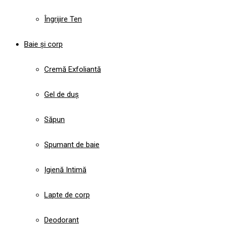
Îngrijire Ten
Baie și corp
Cremă Exfoliantă
Gel de duș
Săpun
Spumant de baie
Igienă Intimă
Lapte de corp
Deodorant