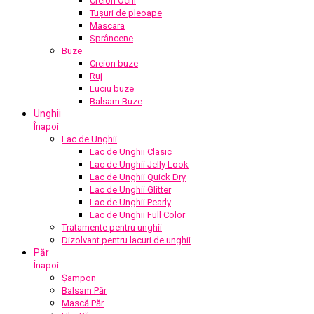
Creion Ochi
Tușuri de pleoape
Mascara
Sprâncene
Buze
Creion buze
Ruj
Luciu buze
Balsam Buze
Unghii
Înapoi
Lac de Unghii
Lac de Unghii Clasic
Lac de Unghii Jelly Look
Lac de Unghii Quick Dry
Lac de Unghii Glitter
Lac de Unghii Pearly
Lac de Unghii Full Color
Tratamente pentru unghii
Dizolvant pentru lacuri de unghii
Păr
Înapoi
Șampon
Balsam Păr
Mască Păr