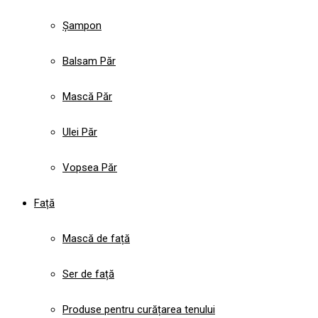
Șampon
Balsam Păr
Mască Păr
Ulei Păr
Vopsea Păr
Față
Mască de față
Ser de față
Produse pentru curățarea tenului