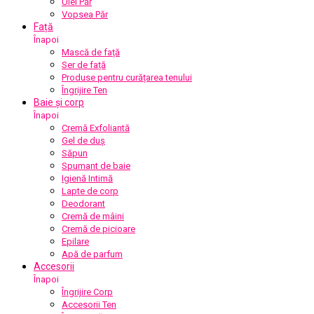
Ulei Păr
Vopsea Păr
Față
Înapoi
Mască de față
Ser de față
Produse pentru curățarea tenului
Îngrijire Ten
Baie și corp
Înapoi
Cremă Exfoliantă
Gel de duș
Săpun
Spumant de baie
Igienă Intimă
Lapte de corp
Deodorant
Cremă de mâini
Cremă de picioare
Epilare
Apă de parfum
Accesorii
Înapoi
Îngrijire Corp
Accesorii Ten