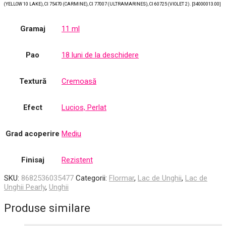
(YELLOW 10 LAKE), CI 75470 (CARMINE), CI 77007 (ULTRAMARINES), CI 60725 (VIOLET 2). [34000013.00]
Gramaj
11 ml
Pao
18 luni de la deschidere
Textură
Cremoasă
Efect
Lucios, Perlat
Grad acoperire
Mediu
Finisaj
Rezistent
SKU:
8682536035477
Categorii:
Flormar
,
Lac de Unghii
,
Lac de
Unghii Pearly
,
Unghii
Produse similare