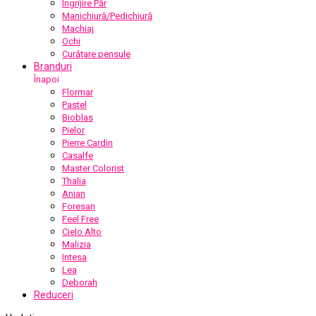
Îngrijire Păr
Manichiură/Pedichiură
Machiaj
Ochi
Curățare pensule
Branduri
Înapoi
Flormar
Pastel
Bioblas
Pielor
Pierre Cardin
Casalfe
Master Colorist
Thalia
Anian
Foresan
Feel Free
Cielo Alto
Malizia
Intesa
Lea
Deborah
Reduceri