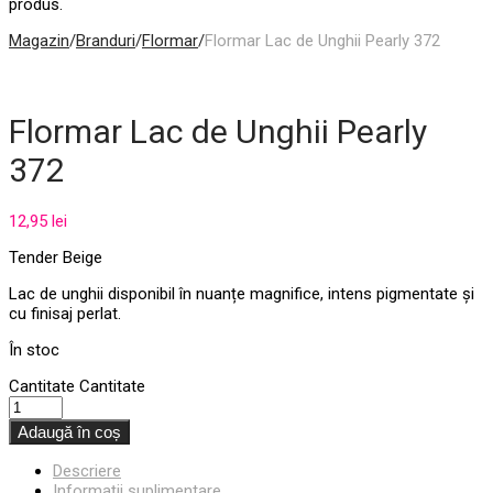
produs.
Magazin
/
Branduri
/
Flormar
/
Flormar Lac de Unghii Pearly 372
Flormar Lac de Unghii Pearly
372
12,95
lei
Tender Beige
Lac de unghii disponibil în nuanțe magnifice, intens pigmentate și
cu finisaj perlat.
În stoc
Cantitate
Cantitate
Adaugă în coș
Descriere
Informații suplimentare