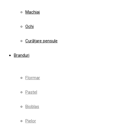
Machiaj
Ochi
Curățare pensule
Branduri
Flormar
Pastel
Bioblas
Pielor