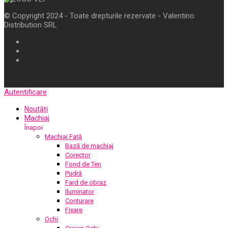
© Copyright 2024 - Toate drepturile rezervate - Valentino
Distribution SRL
Autentificare
Noutăți
Machiaj
Înapoi
Machiaj Față
Bază de machiaj
Corector
Fond de Ten
Pudră
Fard de obraz
Iluminator
Conturare
Fixare
Ochi