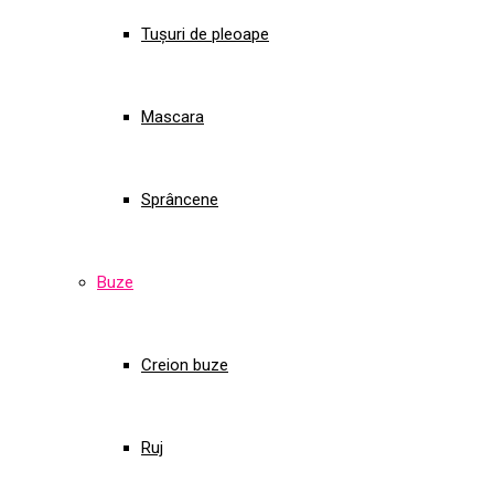
Tușuri de pleoape
Mascara
Sprâncene
Buze
Creion buze
Ruj