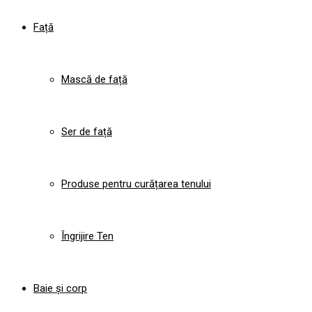
Față
Mască de față
Ser de față
Produse pentru curățarea tenului
Îngrijire Ten
Baie și corp