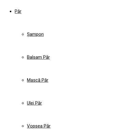
Păr
Șampon
Balsam Păr
Mască Păr
Ulei Păr
Vopsea Păr