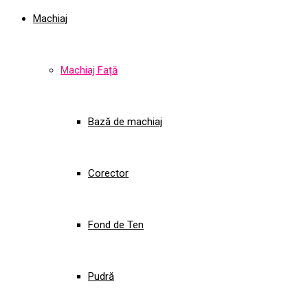
Machiaj
Machiaj Față
Bază de machiaj
Corector
Fond de Ten
Pudră